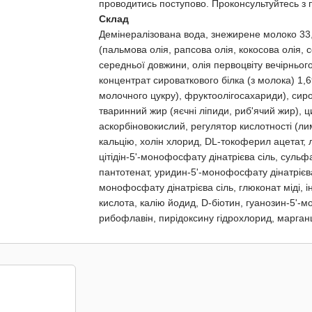
проводитись поступово. Проконсультуйтесь з 
Склад
Демінералізована вода, знежирене молоко 33,9
(пальмова олія, рапсова олія, кокосова олія,
середньої довжини, олія первоцвіту вечірнього
концентрат сироваткового білка (з молока) 1,6
молочного цукру), фруктоолігосахариди), сир
тваринний жир (яєчні ліпиди, риб'ячий жир), ц
аскорбіновокислий, регулятор кислотності (ли
кальцію, холін хлорид, DL-токоферил ацетат, ла
цітідін-5'-монофосфату дінатрієва сіль, сульф
пантотенат, уридин-5'-монофосфату дінатрієва 
монофосфату дінатрієва сіль, глюконат міді, 
кислота, калію йодид, D-біотин, гуанозин-5'-м
рибофлавін, пирідоксину гідрохлорид, марган