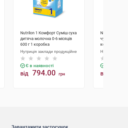
Nutrilon 1 Комфорт Суміш суха
Nutrilon 1 Сум
дитяча молочна 0-6 місяців
чутливих малюк
600 г 1 коробка
коробка
Нутриція заклади продукційне
Нутриція
Є в наявності
Є в наявно
794.00
552.
від
від
грн
КУПИТИ
К
Завантажити застосунок