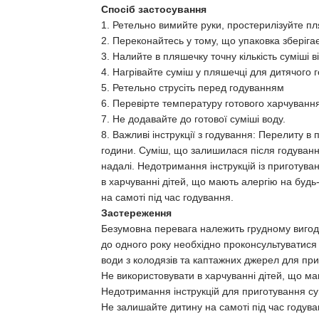
Спосіб застосування
1. Ретельно вимийте руки, простерилізуйте пл
2. Переконайтесь у тому, що упаковка зберіг
3. Налийте в пляшечку точну кількість суміші 
4. Нагрівайте суміш у пляшечці для дитячого г
5. Ретельно струсіть перед годуванням
6. Перевірте температуру готового харчування
7. Не додавайте до готової суміші воду.
8. Важливі інструкції з годування: Перелиту в
години. Суміш, що залишилася після годування
надалі. Недотримання інструкцій із приготува
в харчуванні дітей, що мають алергію на будь
на самоті під час годування.
Застереження
Безумовна перевага належить грудному вигод
до одного року необхідно проконсультуватися
води з колодязів та каптажних джерел для пр
Не використовувати в харчуванні дітей, що ма
Недотримання інструкцій для приготування су
Не залишайте дитину на самоті під час годув