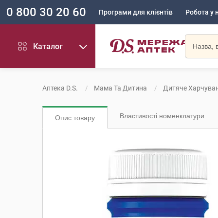
0 800 30 20 60
Програми для клієнтів
Робота у 
Каталог
Аптека D.S.
Мама Та Дитина
Дитяче Харчува
Властивості номенклатури
Опис товару