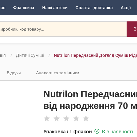
нас
Франшиза
Наші аптеки
Оплата і доставка
Акції
З
ння
Дитячі Суміші
Nutrilon Передчасний Догляд Суміш Рід
Відгуки
Аналоги та замінники
Nutrilon Передчасни
від народження 70 
Є в наявності
Упаковка / 1 флакон