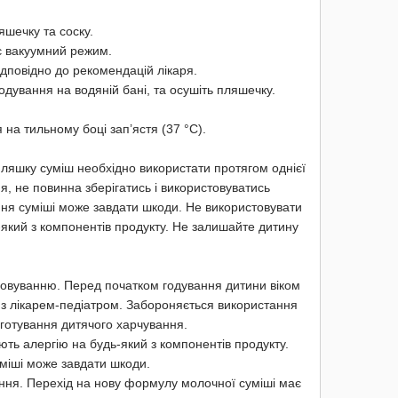
яшечку та соску.
ає вакуумний режим.
відповідно до рекомендацій лікаря.
одування на водяній бані, та осушіть пляшечку.
 на тильному боці зап’ястя (37 °С).
 пляшку суміш необхідно використати протягом однієї
, не повинна зберігатись і використовуватись
ння суміші може завдати шкоди. Не використовувати
-який з компонентів продукту. Не залишайте дитину
овуванню. Перед початком годування дитини віком
 з лікарем-педіатром. Забороняється використання
иготування дитячого харчування.
ють алергію на будь-який з компонентів продукту.
міші може завдати шкоди.
ання. Перехід на нову формулу молочної суміші має