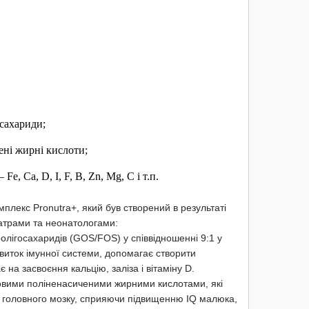
осахариди;
ені жирні кислоти;
e, Ca, D, I, F, B, Zn, Mg, C і т.п.
мплекс Pronutra+, який був створений в результаті
іатрами та неонатологами:
олігосахаридів (GOS/FOS) у співвідношенні 9:1 у
звиток імунної системи, допомагає створити
на засвоєння кальцію, заліза і вітаміну D.
овими поліненасиченими жирними кислотами, які
і головного мозку, сприяючи підвищенню IQ малюка,