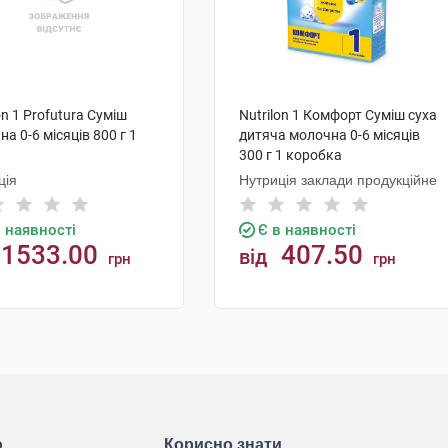
on 1 Profutura Суміш
Nutrilon 1 Комфорт Суміш суха
а 0-6 місяців 800 г 1
дитяча молочна 0-6 місяців
300 г 1 коробка
ція
Нутриція заклади продукційне
в наявності
Є в наявності
1533.00
407.50
від
грн
грн
КУПИТИ
КУПИТИ
ю
Корисно знати