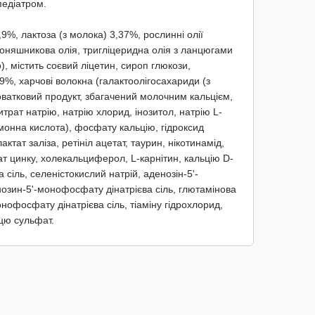
педіатром.
%, лактоза (з молока) 3,37%, рослинні олії
 соняшникова олія, тригліцеридна олія з ланцюгами
), містить соєвий ліцетин, сироп глюкози,
9%, харчові волокна (галактоолігосахариди (з
оватковий продукт, збагачений молочним кальцієм,
итрат натрію, натрію хлорид, інозитол, натрію L-
монна кислота), фосфату кальцію, гідроксид
ктат заліза, ретініл ацетат, таурин, нікотинамід,
ат цинку, холекальциферол, L-карнітин, кальцію D-
сіль, селеністокислий натрій, аденозін-5'-
інозин-5'-монофосфату дінатрієва сіль, глютамінова
онофосфату дінатрієва сіль, тіаміну гідрохлорид,
цю сульфат.