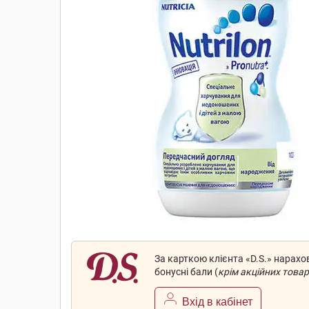
За карткою клієнта «D.S.» нарах
бонусні бали (
крім акційних товар
Вхід в кабінет