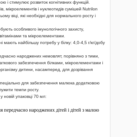
ою і стимулює розвиток когнітивних функцій.
ів, мікроелементів і нуклеотидів сумішей Nutrilon
му віці, які необхідні для нормального росту і
ують особливого імунологічного захисту,
вітамінами та мікроелементами.
 мають найбільшу потребу у білку: 4,0-4,5 г/кг/добу
едчасно народжених немовлят, порівняно з тими,
даткового забезпечення білками, мікроелементами і
у організму дитини, насамперед, для дозрівання
спеціально для забезпечення малюка додатковою
лужити темпи росту.
 новій упаковці 70 мл:
я передчасно народжених дітей і дітей з малою