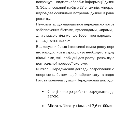
покращує швидкість обробки інформації дитин
3. Збалансований набір з 27 вітамінів, мінерал
відповідає особливим потребам дитини в ранньо
розвитку.
Немовлята, що народилися передчасно потреб
забезпечення білками, вуглеводами, жирами, 
Діти з масою тіла менше 1000 г при народженні
(3,6-4,1 г/100 ккал)**.
Враховуючи більш інтенсивні темпи росту пер
що народились в строк, існує необхідність до
вітамінами, які необхідні для росту і розвитк
центральної нервової системи.
Nutrilon «Передчасний догляд» розроблений 
енергією та білком, щоб набрати вагу та надо
Готова молочна суміш «Передчасний догляд» у
Спеціально розроблене харчування дл
вагою.
Містить білок у кількості 2,6 г/100мл.