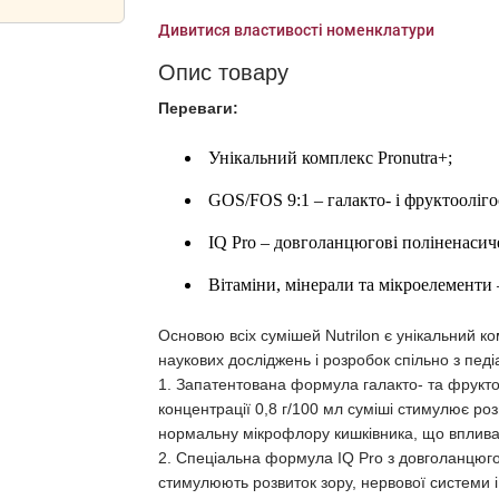
Дивитися властивості номенклатури
Опис товару
Переваги:
Унікальний комплекс Pronutra+;
GOS/FOS 9:1 – галакто- і фруктооліг
IQ Pro – довголанцюгові поліненасич
Вітаміни, мінерали та мікроелементи – F
Основою всіх сумішей Nutrilon є унікальний ко
наукових досліджень і розробок спільно з пед
1. Запатентована формула галакто- та фрукто
концентрації 0,8 г/100 мл суміші стимулює ро
нормальну мікрофлору кишківника, що впливає 
2. Спеціальна формула IQ Pro з довголанцюг
стимулюють розвиток зору, нервової системи 