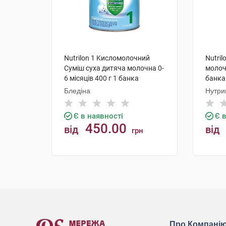
Nutrilon 1 Kисломолочний
Nutril
Суміш суха дитяча молочна 0-
молочн
6 місяців 400 г 1 банка
банка
Бледіна
Нутри
Є в наявності
Є 
450.00
від
від
грн
КУПИТИ
Про Компані