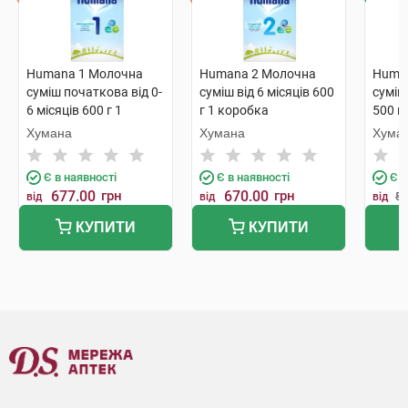
Humana 1 Молочна
Humana 2 Молочна
Huma
суміш початкова від 0-
суміш від 6 місяців 600
суміш 
6 місяців 600 г 1
г 1 коробка
500 г
коробка
Хумана
Хумана
Хума
Є в наявності
Є в наявності
Є в
677.00
грн
670.00
грн
від
від
від
59
КУПИТИ
КУПИТИ