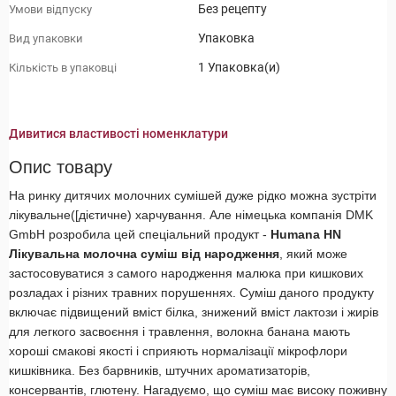
Без рецепту
Умови відпуску
Упаковка
Вид упаковки
1 Упаковка(и)
Кількість в упаковці
Дивитися властивості номенклатури
Опис товару
На ринку дитячих молочних сумішей дуже рідко можна зустріти
лікувальне([дієтичне) харчування. Але німецька компанія DMK
GmbH розробила цей спеціальний продукт -
Humana HN
Лікувальна молочна суміш від народження
, який може
застосовуватися з самого народження малюка при кишкових
розладах і різних травних порушеннях. Суміш даного продукту
включає підвищений вміст білка, знижений вміст лактози і жирів
для легкого засвоєння і травлення, волокна банана мають
хороші смакові якості і сприяють нормалізації мікрофлори
кишківника. Без барвників, штучних ароматизаторів,
консервантів, глютену. Нагадуємо, що суміш має високу поживну