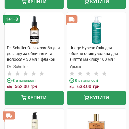
КУПИТИ
КУПИТИ
1+1=3
Dr. Scheller Олія жожоба для
Uriage Hyseac Олія для
догляду за обличчям та
обличя очищувальна для
волоссям 30 мл 1 флакон
зняття макіяжу 100 мл 1
флакон
Dr. Scheller
Урьяж
Є в наявності
Є в наявності
562.00
грн
638.00
грн
від
від
КУПИТИ
КУПИТИ