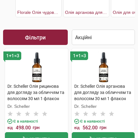
Florale Олія чудова суха багатофункціональна для обличчя,тіла та волосся
Олія арганова для догляду за обличчям та волоссям
Фільтри
1+1=3
1+1=3
Dr. Scheller Олія рицинова
Dr. Scheller Олія арганова
для догляду за обличчям та
для догляду за обличчям та
волоссям 30 мл 1 флакон
волоссям 30 мл 1 флакон
Dr. Scheller
Dr. Scheller
Є в наявності
Є в наявності
498.00
грн
562.00
грн
від
від