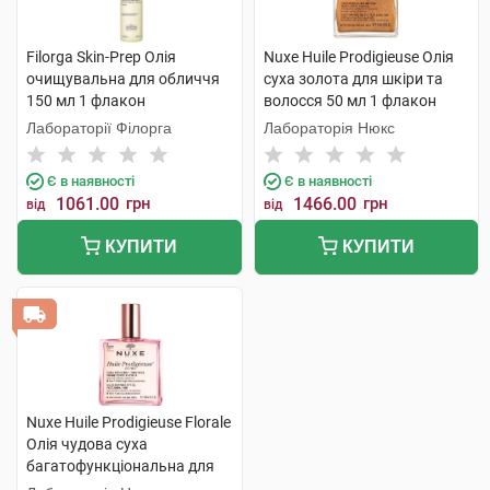
Filorga Skin-Prep Олія
Nuxe Huile Prodigieuse Олія
очищувальна для обличчя
суха золота для шкіри та
150 мл 1 флакон
волосся 50 мл 1 флакон
Лабораторії Філорга
Лабораторія Нюкс
Є в наявності
Є в наявності
1061.00
грн
1466.00
грн
від
від
КУПИТИ
КУПИТИ
Nuxe Huile Prodigieuse Florale
Олія чудова суха
багатофункціональна для
обличчя,тіла та волосся 100