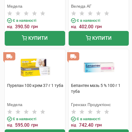
Медела
Веледа АГ
Є в наявності
Є в наявності
390.50
грн
402.00
грн
від
від
КУПИТИ
КУПИТИ
Пурелан 100 крем 37 г 1 туба
Бепантен мазь 5 % 100 г 1
туба
Медела
Грензах Продуктіонс
Є в наявності
Є в наявності
595.00
грн
742.40
грн
від
від