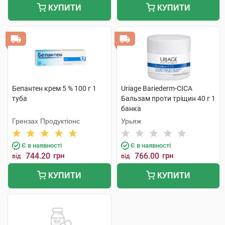
КУПИТИ
КУПИТИ
Бепантен крем 5 % 100 г 1
Uriage Bariederm-CICA
туба
Бальзам проти тріщин 40 г 1
банка
Грензах Продуктіонс
Урьяж
Є в наявності
Є в наявності
744.20
грн
766.00
грн
від
від
КУПИТИ
КУПИТИ