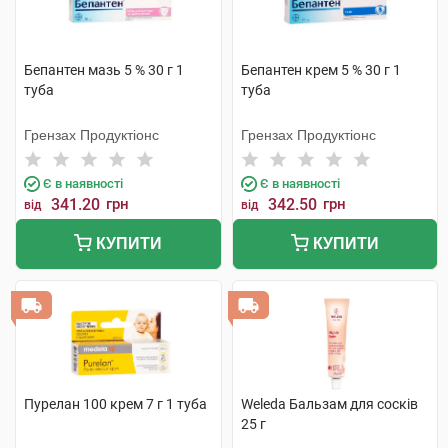
Бепантен мазь 5 % 30 г 1
Бепантен крем 5 % 30 г 1
туба
туба
Грензах Продуктіонс
Грензах Продуктіонс
Є в наявності
Є в наявності
341.20
грн
342.50
грн
від
від
КУПИТИ
КУПИТИ
Пурелан 100 крем 7 г 1 туба
Weleda Бальзам для сосків
25 г