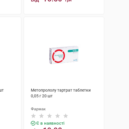
грн
КУПИТИ
шт
Метопрололу тартрат таблетки
0,05 г 20 шт
Фармак
Є в наявності