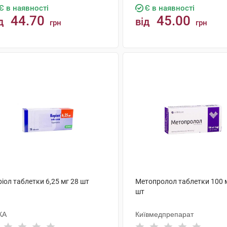
Є в наявності
Є в наявності
44.70
45.00
д
від
грн
грн
КУПИТИ
КУПИТИ
іол таблетки 6,25 мг 28 шт
Метопролол таблетки 100 
шт
КА
Київмедпрепарат