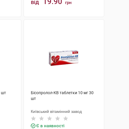
19.90
від
грн
КУПИТИ
0 шт
Бісопролол-КВ таблетки 10 мг 30
шт
Київський вітамінний завод
Є в наявності