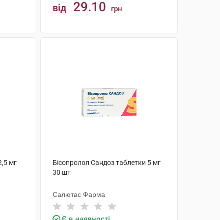
29.10
від
грн
КУПИТИ
,5 мг
Бісопролол Сандоз таблетки 5 мг
30 шт
Салютас Фарма
Є в наявності