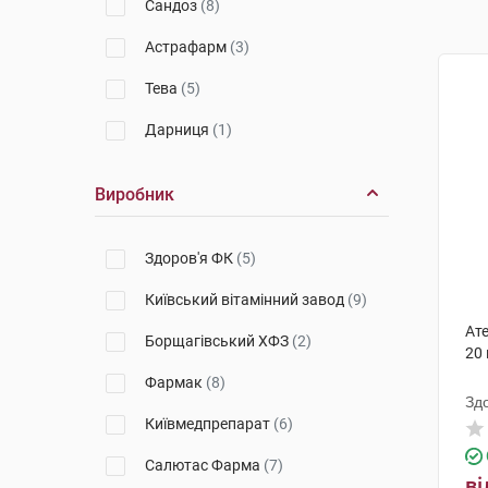
Сандоз
(8)
Астрафарм
(3)
Тева
(5)
Дарниця
(1)
Виробник
Здоров'я ФК
(5)
Київський вітамінний завод
(9)
Ат
Борщагівський ХФЗ
(2)
20
Фармак
(8)
Зд
Київмедпрепарат
(6)
Салютас Фарма
(7)
ві