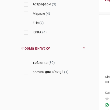
Астрафарм
(3)
Меркле
(4)
Егіс
(7)
КРКА
(4)
Лек Фармацевтична компанія
(3)
Форма випуску
Дарниця ФФ
(1)
таблетки
(80)
Берлін-Хемі
(6)
розчин для ін'єкцій
(1)
АстраЗенека
(3)
Біс
шт
Балканфарма-Дупниця
(2)
Маклеодс Фармасьютикалс
(1)
Киї
Медокемі
(2)