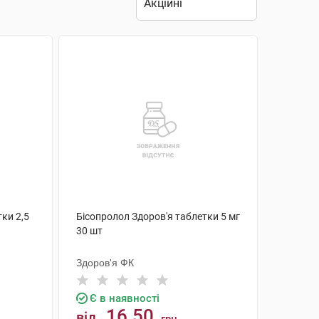
ки 2,5
Бісопролол Здоров'я таблетки 5 мг
30 шт
Здоров'я ФК
Є в наявності
16.50
від