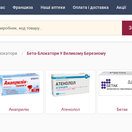
нас
Франшиза
Наші аптеки
Оплата і доставка
Акції
З
локатори
Бета-Блокатори У Великому Березному
Анаприлін
Атенолол
Бетак