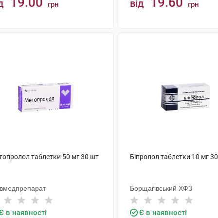
19.00
19.60
д
від
грн
грн
КУПИТИ
КУПИТИ
топролол таблетки 50 мг 30 шт
Біпролол таблетки 10 мг 3
ївмедпрепарат
Борщагівський ХФЗ
Є в наявності
Є в наявності