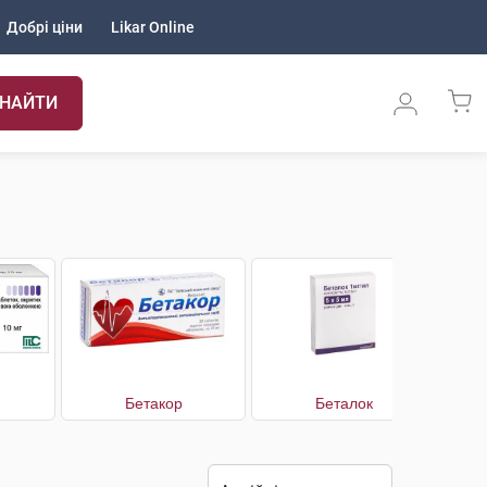
Добрі ціни
Likar Online
НАЙТИ
Бетакор
Беталок