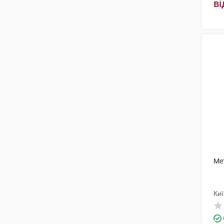
Уорлд Медицин Ілач Сан. Ве
ві
Тідж
(1)
Мерк КГаА
(5)
Санофі Вінтроп Індастріа
(1)
Сенексі
(1)
Ме
Ки