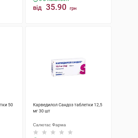
35.90
від
грн
КУПИТИ
тки 50
Карведилол Сандоз таблетки 12,5
мг 30 шт
Салютас Фарма