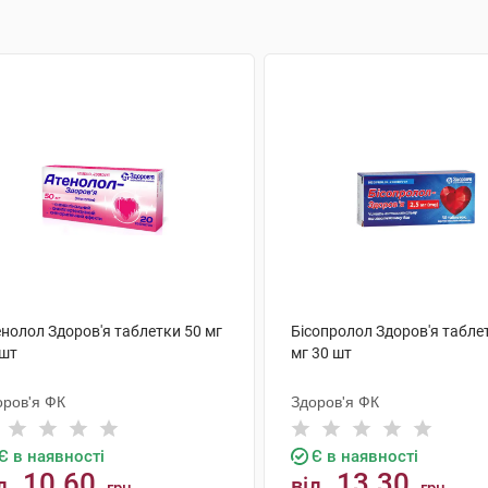
енолол Здоров'я таблетки 50 мг
Бісопролол Здоров'я таблет
 шт
мг 30 шт
оров'я ФК
Здоров'я ФК
Є в наявності
Є в наявності
10.60
13.30
д
від