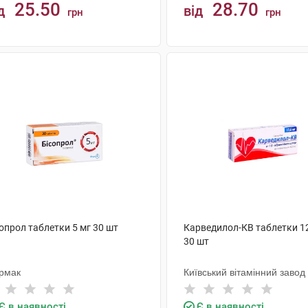
25.50
28.70
д
від
грн
грн
КУПИТИ
КУПИТИ
опрол таблетки 5 мг 30 шт
Карведилол-КВ таблетки 12
30 шт
рмак
Київський вітамінний завод
Є в наявності
Є в наявності