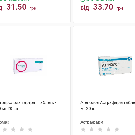
31.50
33.70
д
від
грн
грн
КУПИТИ
КУПИТИ
топролола тартрат таблетки
Атенолол Астрафарм табле
 мг 20 шт
мг 20 шт
рмак
Астрафарм