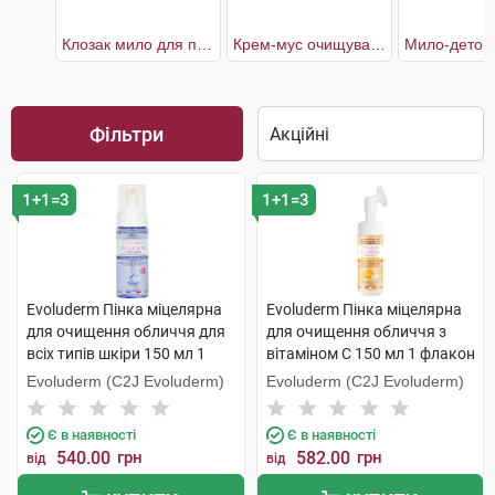
Клозак мило для проблемної шкіри
Крем-мус очищувальний Шипшина та Червоні водорості для обличчя
Фільтри
1+1=3
1+1=3
Evoluderm Пінка міцелярна
Evoluderm Пінка міцелярна
для очищення обличчя для
для очищення обличчя з
всіх типів шкіри 150 мл 1
вітаміном C 150 мл 1 флакон
флакон
Evoluderm (C2J Evoluderm)
Evoluderm (C2J Evoluderm)
Є в наявності
Є в наявності
540.00
грн
582.00
грн
від
від