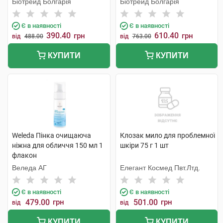
Біотрейд Болгарія
Біотрейд Болгарія
порами 150 мл 1 флакон
Є в наявності
Є в наявності
390.40
610.40
грн
грн
від
488.00
від
763.00
КУПИТИ
КУПИТИ
Weleda Пінка очищаюча
Клозак мило для проблемної
ніжна для обличчя 150 мл 1
шкіри 75 г 1 шт
флакон
Веледа АГ
Елегант Космед Пвт.Лтд.
Є в наявності
Є в наявності
479.00
грн
501.00
грн
від
від
КУПИТИ
КУПИТИ