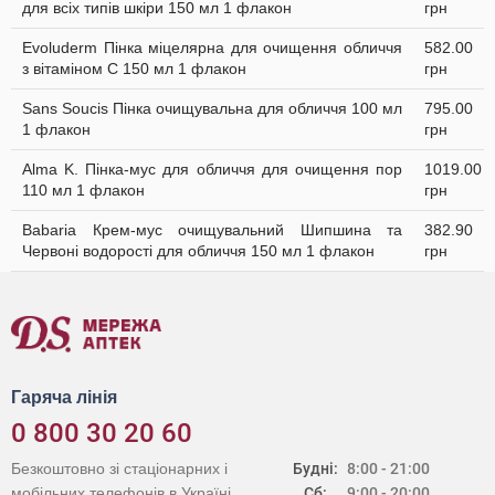
для всіх типів шкіри 150 мл 1 флакон
грн
Evoluderm Пінка міцелярна для очищення обличчя
582.00
з вітаміном C 150 мл 1 флакон
грн
Sans Soucis Пінка очищувальна для обличчя 100 мл
795.00
1 флакон
грн
Alma K. Пінка-мус для обличчя для очищення пор
1019.00
110 мл 1 флакон
грн
Babaria Крем-мус очищувальний Шипшина та
382.90
Червоні водорості для обличчя 150 мл 1 флакон
грн
Гаряча лінія
0 800 30 20 60
Безкоштовно зі стаціонарних і
Будні:
8:00 - 21:00
мобільних телефонів в Україні
Сб:
9:00 - 20:00