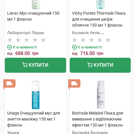
Lierac Мус очищуючий 150
Vichy Purete Thermale Пінка
мл 1 флакон
для очищення шкіри
обличчя 150 мл 1 флакон
Лабораторії Лієрак
Косметік Актів
Інтернаціональ
Є в наявності
Є в наявності
688.00
грн
716.00
грн
від
від
КУПИТИ
КУПИТИ
Uriage Очищуючий мус для
Biotrade Melabel Пінка для
зняття макіяжу 150 мл 1
вмивання з відбілюючим
флакон
ефектом 150 мл 1 флакон
Урьяж
Біотрейд Болгарія