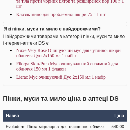
та тіла проти чорних цяток та розширенох пор 100 г 1
шт
Клозак мило для проблемної шкіри 75 г 1 шт
Які пінки, муси та мило є найдорожчими?
Найдорожчими товарами в категорії пінки, муси та мило
інтернет-аптеки DS є:
Nuxe Very Rose Очищуючий мус для чутливої шкіри
обличчя Дуо 2x150 мл 1 набір
Filorga Skin-Prep Мус очищувальний ензимний для
обличчя 150 мл 1 флакон
Lierac Мус очищуючий Дуо 2х150 мл 1 набір
Пінки, муси та мило ціна в аптеці DS
Назва
Ціна
Evoluderm Пінка міцелярна для очищення обличчя
540.00