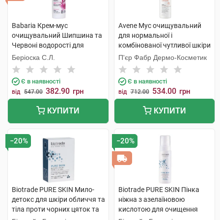
Babaria Крем-мус
Avene Мус очищувальний
очищувальний Шипшина та
для нормальної і
Червоні водорості для
комбінованої чутливої шкіри
обличчя 150 мл 1 флакон
150 мл 1 флакон
Беріоска С.Л.
П'єр Фабр Дермо-Косметик
Є в наявності
Є в наявності
382.90
534.00
грн
грн
від
547.00
від
712.00
КУПИТИ
КУПИТИ
−20%
−20%
Biotrade PURE SKIN Мило-
Biotrade PURE SKIN Пінка
детокс для шкіри обличчя та
ніжна з азелаїновою
тіла проти чорних цяток та
кислотою для очищення
розширенох пор 100 г 1 шт
шкіри з розширеними