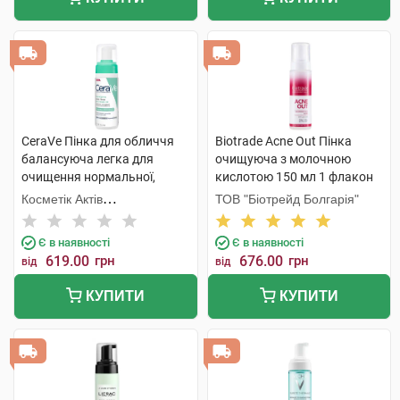
CeraVe Пінка для обличчя
Biotrade Acne Out Пінка
балансуюча легка для
очищуюча з молочною
очищення нормальної,
кислотою 150 мл 1 флакон
комбінованої та чутливої
Косметік Актів
ТОВ "Біотрейд Болгарія"
шкіри 148 мл 1 флакон
Інтернаціональ
Є в наявності
Є в наявності
619.00
грн
676.00
грн
від
від
КУПИТИ
КУПИТИ