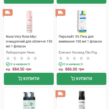
Nuxe Very Rose Мус
Перолайт 3% Піна для
очищуючий для обличчя 150
вмивання 100 мл 1 флакон
мл 1 флакон
Лабораторія Нюкс
Елегант Космед Пвт.Лтд.
Є в наявності
Є в наявності
884.50
грн
886.00
грн
від
від
КУПИТИ
КУПИТИ