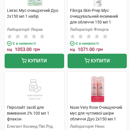
Lierac Мус очищуючий Дуо
Filorga Skin-Prep Мус
2х150 мл 1 набір
очищувальний ензимний
для обличчя 150 мл 1
флакон
Лабораторії Лієрак
Лабораторії Філорга
Є в наявності
Є в наявності
1053.00
грн
1071.00
грн
від
від
КУПИТИ
КУПИТИ
Перолайт засіб для
Nuxe Very Rose Очищуючий
вмивання 2% 100 мл 1
мус для чутливої шкіри
флакон
обличчя Дуо 2x150 мл 1
набір
Елегант Космед Пвт.Лтд.
Лабораторія Нюкс