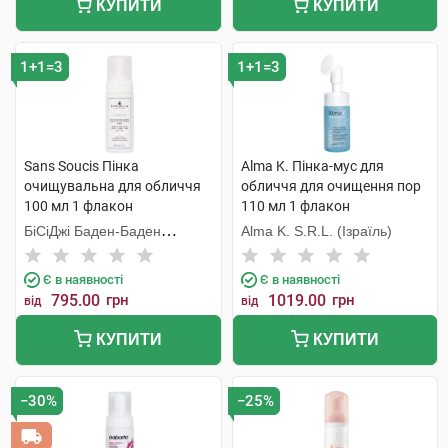
КУПИТИ
КУПИТИ
1+1=3
1+1=3
Sans Soucis Пінка
Alma K. Пінка-мус для
очищувальна для обличчя
обличчя для очищення пор
100 мл 1 флакон
110 мл 1 флакон
БіСіДжі Баден-Баден
Alma K. S.R.L. (Ізраїль)
Косметікс Груп Гмбх
Є в наявності
Є в наявності
795.00
грн
1019.00
грн
від
від
КУПИТИ
КУПИТИ
−30%
−25%