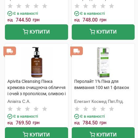
Є в наявності
Є в наявності
744.50
грн
748.00
грн
від
від
КУПИТИ
КУПИТИ
Apivita Cleansing Пінка
Перолайт 1% Піна для
кремова очищуюча обличчя
вмивання 100 мл 1 флакон
і очей з прополісом, оливою і
лавандою 200 мл 1 флакон
Апівіта С.А.
Елегант Космед Пвт.Лтд.
Є в наявності
Є в наявності
769.50
грн
784.50
грн
від
від
КУПИТИ
КУПИТИ