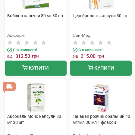
Вобілон капсули 80 мг 30 шт
Церебролонг капсули 30 шт
Адіфарм
Cан-Мед
Є в наявності
Є в наявності
312.50
грн
315.00
грн
від
від
КУПИТИ
КУПИТИ
Аксональ Моно капсули 80
Танакан розчин оральний 40
мг 30 шт
мг/мл 30 мл 1 флакон