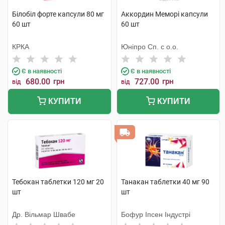
Білобіл форте капсули 80 мг
Аккордин Меморі капсули
60 шт
60 шт
КРКА
Юніпро Сп. с о.о.
Є в наявності
Є в наявності
680.00
грн
727.00
грн
від
від
КУПИТИ
КУПИТИ
Тебокан таблетки 120 мг 20
Танакан таблетки 40 мг 90
шт
шт
Др. Вільмар Швабе
Бофур Іпсен Індустрі