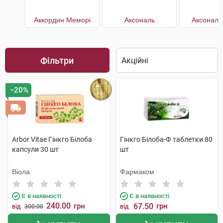
Аккордин Меморі
Аксональ
Аксональ
Фільтри
−20%
Arbor Vitae Гінкго Білоба
Гінкго Білоба-Ф таблетки 80
капсули 30 шт
шт
Віола
Фармаком
Є в наявності
Є в наявності
240.00
грн
67.50
грн
від
300.00
від