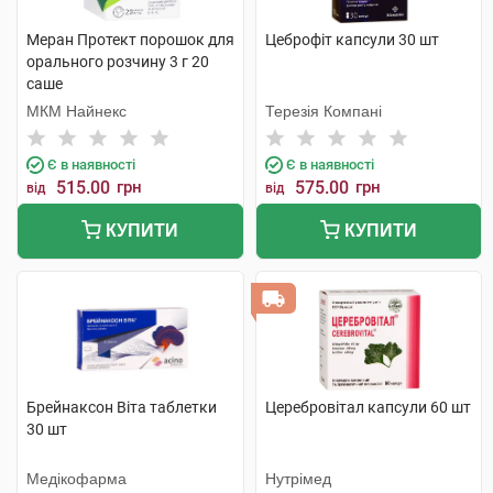
Меран Протект порошок для
Цеброфіт капсули 30 шт
орального розчину 3 г 20
саше
МКМ Найнекс
Терезія Компані
Є в наявності
Є в наявності
515.00
грн
575.00
грн
від
від
КУПИТИ
КУПИТИ
Брейнаксон Віта таблетки
Церебровітал капсули 60 шт
30 шт
Медікофарма
Нутрімед