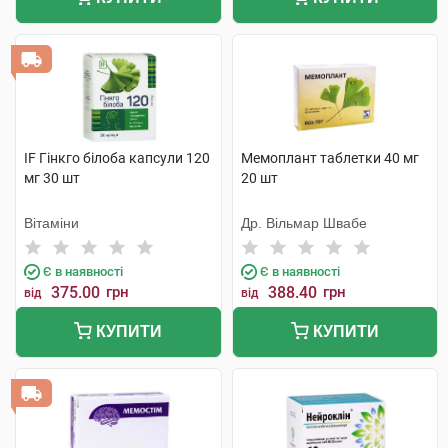
IF Гінкго білоба капсули 120
Мемоплант таблетки 40 мг
мг 30 шт
20 шт
Вітаміни
Др. Вільмар Швабе
Є в наявності
Є в наявності
375.00
грн
388.40
грн
від
від
КУПИТИ
КУПИТИ