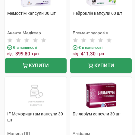
Мемостім капсули 30 шт
Нейроклін капсули 60 шт
Ананта Медікеар
Елемент здоров'я
Є в наявності
Є в наявності
399.80
грн
411.30
грн
від
від
КУПИТИ
КУПИТИ
IF Меморицитам капсули 30
Білларіум капсули 30 шт
шт
Марина ПП
Адіфарм