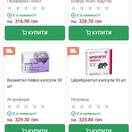
Профарма Плант
Бофур Іпсен Індустрі
Є в наявності
Є в наявності
316.90
грн
328.70
грн
від
від
КУПИТИ
КУПИТИ
Вазавітал Нейро капсули 30
Церебровітал капсули 30 шт
шт
Астрафарм
Нутрімед
Є в наявності
Є в наявності
329.30
грн
335.80
грн
від
від
КУПИТИ
КУПИТИ