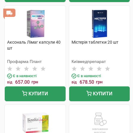
Аксональ Лімаг капсули 40
Містерія таблетки 20 шт
шт
Профарма Плант
Київмедпрепарат
Є в наявності
Є в наявності
657.00
грн
678.50
грн
від
від
КУПИТИ
КУПИТИ