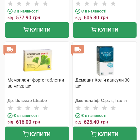
Є в наявності
Є в наявності
577.90
грн
605.30
грн
від
від
КУПИТИ
КУПИТИ
Мемоплант форте таблетки
Демацит Холін капсули 30
80 мг 20 шт
шт
Др. Вільмар Швабе
Дженелайф С.р.л., Італія
Є в наявності
Є в наявності
616.00
грн
625.40
грн
від
від
КУПИТИ
КУПИТИ