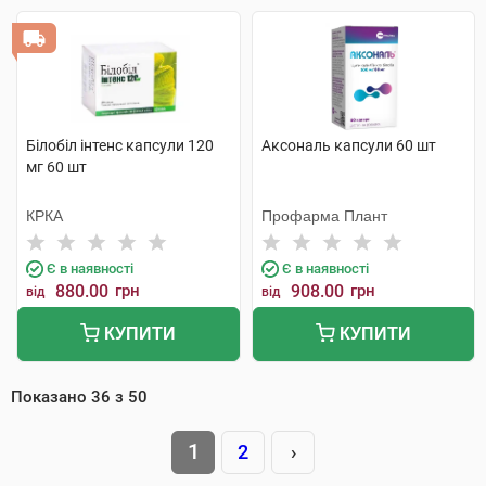
Білобіл інтенс капсули 120
Аксональ капсули 60 шт
мг 60 шт
КРКА
Профарма Плант
Є в наявності
Є в наявності
880.00
грн
908.00
грн
від
від
КУПИТИ
КУПИТИ
Показано
36
з
50
1
2
›