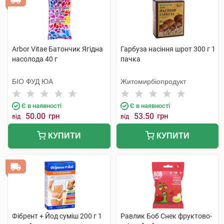
Arbor Vitae Батончик Ягідна
Гарбуза насіння шрот 300 г 1
насолода 40 г
пачка
БІО ФУД ЮА
Житомирбіопродукт
Є в наявності
Є в наявності
50.00
грн
53.50
грн
від
від
КУПИТИ
КУПИТИ
Фібрент + Йод суміш 200 г 1
Равлик Боб Снек фруктово-