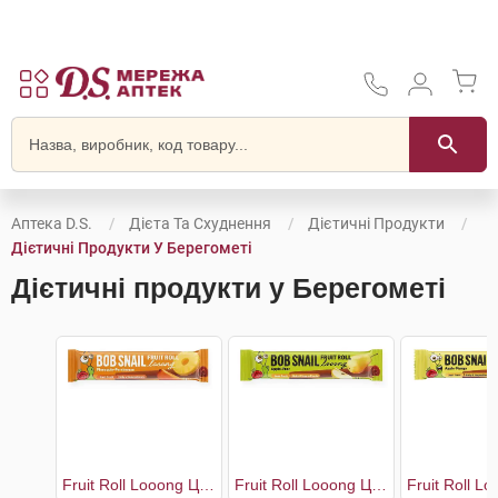
Аптека D.S.
Дієта Та Схуднення
Дієтичні Продукти
Дієтичні Продукти У Берегометі
Дієтичні продукти у Берегометі
Fruit Roll Looong Цукерки Хурма-Ананас
Fruit Roll Looong Цукерки Яблуко-груша