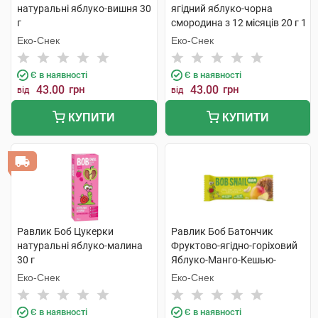
натуральні яблуко-вишня 30
ягідний яблуко-чорна
г
смородина з 12 місяців 20 г 1
пакет
Еко-Снек
Еко-Снек
Є в наявності
Є в наявності
43.00
грн
43.00
грн
від
від
КУПИТИ
КУПИТИ
Равлик Боб Цукерки
Равлик Боб Батончик
натуральні яблуко-малина
Фруктово-ягідно-горіховий
30 г
Яблуко-Манго-Кешью-
Криспи Кіноа 35 г 1 шт
Еко-Снек
Еко-Снек
Є в наявності
Є в наявності