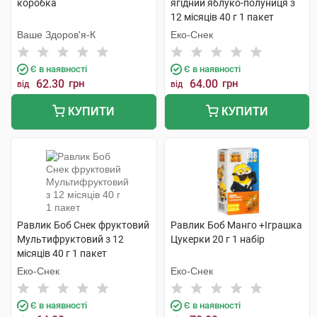
коробка
ягідний яблуко-полуниця з
12 місяців 40 г 1 пакет
Ваше Здоров'я-К
Еко-Снек
Є в наявності
Є в наявності
62.30
грн
64.00
грн
від
від
КУПИТИ
КУПИТИ
Равлик Боб Снек фруктовий
Равлик Боб Манго +Іграшка
Мультифруктовий з 12
Цукерки 20 г 1 набір
місяців 40 г 1 пакет
Еко-Снек
Еко-Снек
Є в наявності
Є в наявності