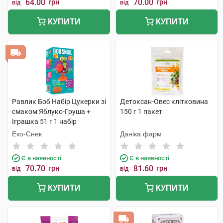
64.00
грн
70.00
грн
від
від
КУПИТИ
КУПИТИ
Равлик Боб Набір Цукерки зі
Детоксан-Овес клітковина
смаком Яблуко-Груша +
150 г 1 пакет
Іграшка 51 г 1 набір
Еко-Снек
Даніка фарм
Є в наявності
Є в наявності
70.70
грн
81.60
грн
від
від
КУПИТИ
КУПИТИ