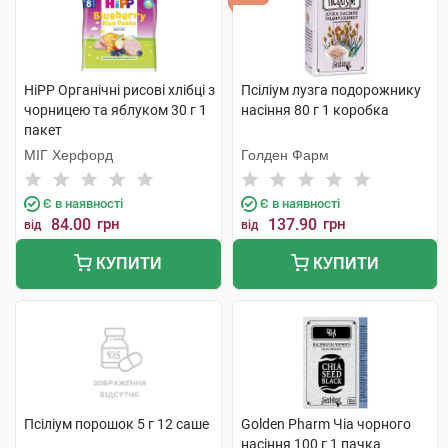
HiPP Органічні рисові хлібці з
Псіліум лузга подорожнику
чорницею та яблуком 30 г 1
насіння 80 г 1 коробка
пакет
МІГ Херфорд
Голден Фарм
Є в наявності
Є в наявності
84.00
грн
137.90
грн
від
від
КУПИТИ
КУПИТИ
Псіліум порошок 5 г 12 саше
Golden Pharm Чіа чорного
насіння 100 г 1 пачка