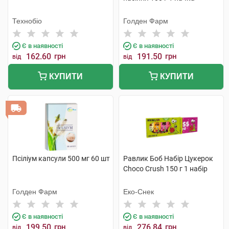
Технобіо
Голден Фарм
Є в наявності
Є в наявності
162.60
грн
191.50
грн
від
від
КУПИТИ
КУПИТИ
Псіліум капсули 500 мг 60 шт
Равлик Боб Набір Цукерок
Choco Crush 150 г 1 набір
Голден Фарм
Еко-Снек
Є в наявності
Є в наявності
199.50
грн
276.84
грн
від
від