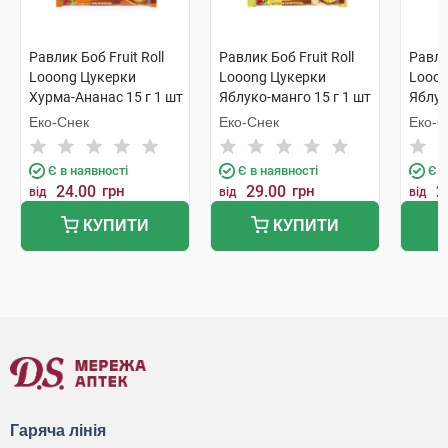
Равлик Боб Fruit Roll
Равлик Боб Fruit Roll
Равлик
Looong Цукерки
Looong Цукерки
Looon
Хурма-Ананас 15 г 1 шт
Яблуко-манго 15 г 1 шт
Яблук
шт
Еко-Снек
Еко-Снек
Еко-С
Є в наявності
Є в наявності
Є в
24.00
грн
29.00
грн
2
від
від
від
КУПИТИ
КУПИТИ
Гаряча лінія