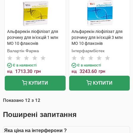
Альфарекін ліофілізат для
Альфарекін ліофілізат для
розчину для ін'єкцій 1 млн
розчину для ін'єкцій 3 млн
МО 10 флаконів
МО 10 флаконів
Валартін Фарма
Інтерфармбіотек
Є в наявності
Є в наявності
1713.30
грн
3243.60
грн
від
від
КУПИТИ
КУПИТИ
Показано
12
з
12
Поширені запитання
Яка ціна на інтерферони ?