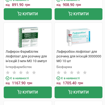
891.90
грн
908.90
грн
від
від
КУПИТИ
КУПИТИ
Лаферон ФармБіотек
Лаферобіон ліофілізат для
ліофілізат для розчину для
розчину для ін'єкцій 3000000
ін'єкцій 3 млн МО 10 ампул
МО 10 шт
Інтерфармбіотек
Біофарма
Є в наявності
Є в наявності
1167.90
грн
1705.40
грн
від
від
КУПИТИ
КУПИТИ