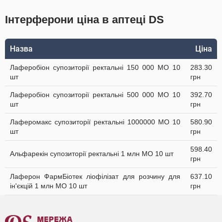
Інтерферони ціна в аптеці DS
Назва
Ціна
Лаферобіон супозиторії ректальні 150 000 МО 10
283.30
шт
грн
Лаферобіон супозиторії ректальні 500 000 МО 10
392.70
шт
грн
Лаферомакс супозиторії ректальні 1000000 МО 10
580.90
шт
грн
598.40
Альфарекін супозиторії ректальні 1 млн МО 10 шт
грн
Лаферон ФармБіотек ліофілізат для розчину для
637.10
ін'єкцій 1 млн МО 10 шт
грн