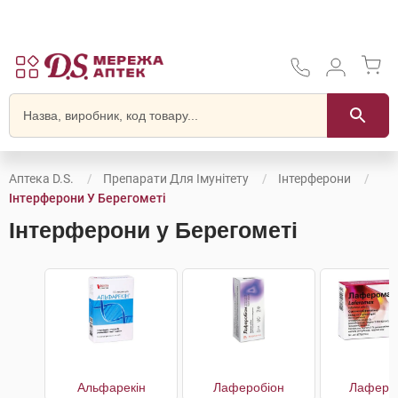
Аптека D.S.
Препарати Для Імунітету
Інтерферони
Інтерферони У Берегометі
Інтерферони у Берегометі
Альфарекін
Лаферобіон
Лаферо