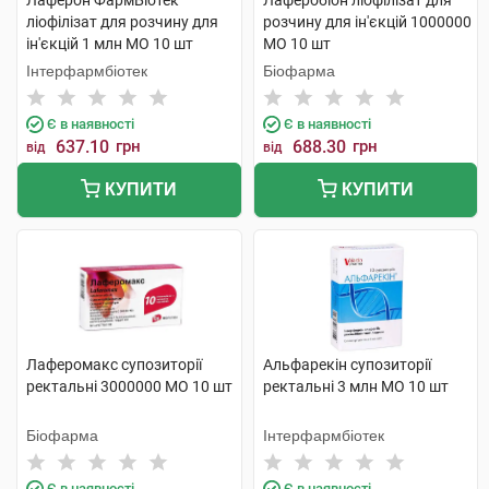
Лаферон ФармБіотек
Лаферобіон ліофілізат для
ліофілізат для розчину для
розчину для ін'єкцій 1000000
ін'єкцій 1 млн МО 10 шт
МО 10 шт
Інтерфармбіотек
Біофарма
Є в наявності
Є в наявності
637.10
грн
688.30
грн
від
від
КУПИТИ
КУПИТИ
Лаферомакс супозиторії
Альфарекін супозиторії
ректальні 3000000 МО 10 шт
ректальні 3 млн МО 10 шт
Біофарма
Інтерфармбіотек
Є в наявності
Є в наявності