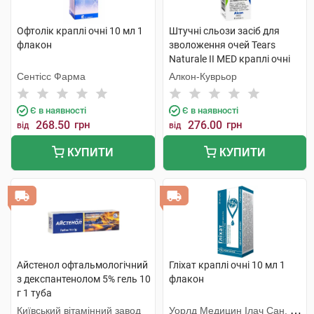
Офтолік краплі очні 10 мл 1
Штучні сльози засіб для
флакон
зволоження очей Tears
Naturale II MED краплі очні
15 мл 1 флакон
Сентісс Фарма
Алкон-Куврьор
Є в наявності
Є в наявності
268.50
грн
276.00
грн
від
від
КУПИТИ
КУПИТИ
Айстенол офтальмологічний
Гліхат краплі очні 10 мл 1
з декспантенолом 5% гель 10
флакон
г 1 туба
Київський вітамінний завод
Уорлд Медицин Ілач Сан. Ве