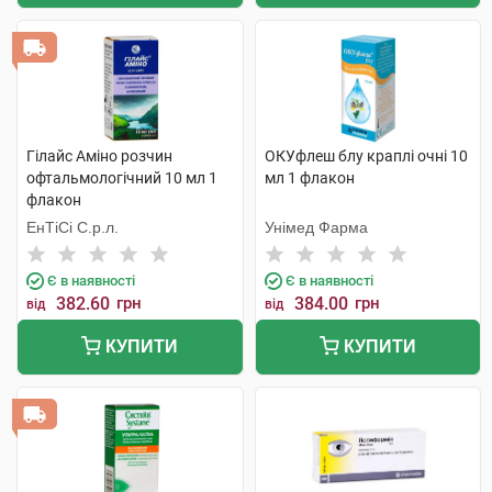
Гілайс Аміно розчин
ОКУфлеш блу краплі очні 10
офтальмологічний 10 мл 1
мл 1 флакон
флакон
ЕнТіСі С.р.л.
Унімед Фарма
Є в наявності
Є в наявності
382.60
грн
384.00
грн
від
від
КУПИТИ
КУПИТИ