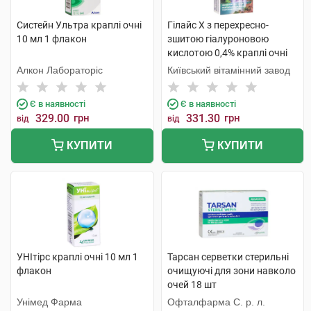
Систейн Ультра краплі очні
Гілайс Х з перехресно-
10 мл 1 флакон
зшитою гіалуроновою
кислотою 0,4% краплі очні
10 мл 1 флакон
Алкон Лабораторіс
Київський вітамінний завод
Є в наявності
Є в наявності
329.00
грн
331.30
грн
від
від
КУПИТИ
КУПИТИ
УНІтірс краплі очні 10 мл 1
Тарсан серветки стерильні
флакон
очищуючі для зони навколо
очей 18 шт
Унімед Фарма
Офталфарма С. р. л.