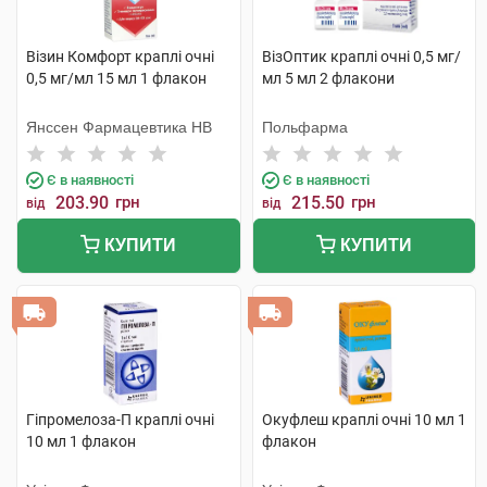
Візин Комфорт краплі очні
ВізОптик краплі очні 0,5 мг/
0,5 мг/мл 15 мл 1 флакон
мл 5 мл 2 флакони
Янссен Фармацевтика НВ
Польфарма
Є в наявності
Є в наявності
203.90
грн
215.50
грн
від
від
КУПИТИ
КУПИТИ
Гіпромелоза-П краплі очні
Окуфлеш краплі очні 10 мл 1
10 мл 1 флакон
флакон