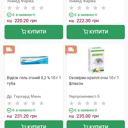
Унімед Фарма
Унімед Фарма
Є в наявності
Є в наявності
220.20
грн
222.30
грн
від
від
КУПИТИ
КУПИТИ
Відісік гель очний 0,2 % 10 г 1
Оковірин краплі очні 10 г 1
туба
флакон
Др. Герхард Манн
Укрпромінвест-5
Є в наявності
Є в наявності
231.20
грн
235.00
грн
від
від
КУПИТИ
КУПИТИ