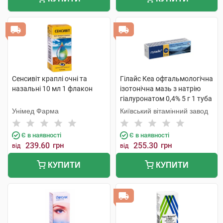
Сенсивіт краплі очні та
Гілайс Кеа офтальмологічна
назальні 10 мл 1 флакон
ізотонічна мазь з натрію
гіалуронатом 0,4% 5 г 1 туба
Унімед Фарма
Київський вітамінний завод
Є в наявності
Є в наявності
239.60
грн
255.30
грн
від
від
КУПИТИ
КУПИТИ