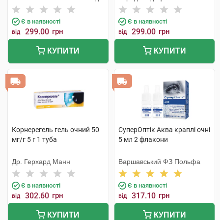
Тідж
Є в наявності
Є в наявності
299.00
грн
299.00
грн
від
від
КУПИТИ
КУПИТИ
Корнерегель гель очний 50
СуперОптік Аква краплі очні
мг/г 5 г 1 туба
5 мл 2 флакони
Др. Герхард Манн
Варшавський ФЗ Польфа
Є в наявності
Є в наявності
302.60
грн
317.10
грн
від
від
КУПИТИ
КУПИТИ