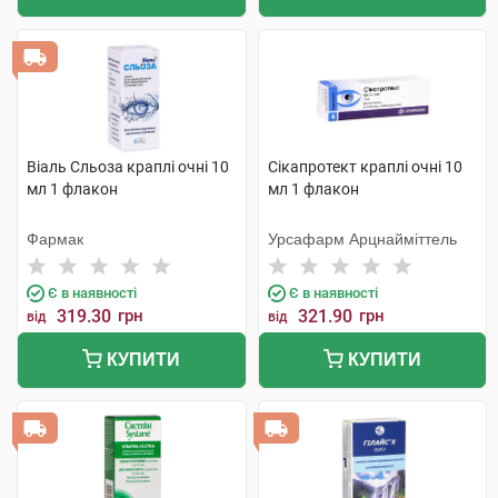
Віаль Сльоза краплі очні 10
Сікапротект краплі очні 10
мл 1 флакон
мл 1 флакон
Фармак
Урсафарм Арцнайміттель
Є в наявності
Є в наявності
319.30
грн
321.90
грн
від
від
КУПИТИ
КУПИТИ