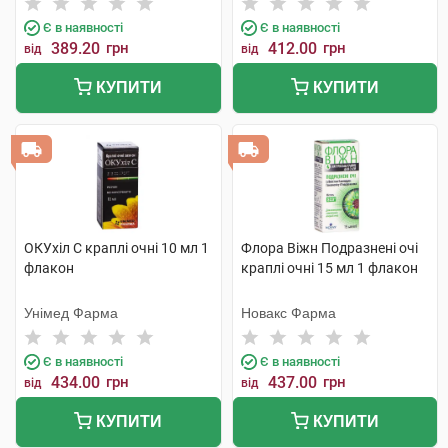
Є в наявності
Є в наявності
389.20
грн
412.00
грн
від
від
КУПИТИ
КУПИТИ
ОКУхіл С краплі очні 10 мл 1
Флора Віжн Подразнені очі
флакон
краплі очні 15 мл 1 флакон
Унімед Фарма
Новакс Фарма
Є в наявності
Є в наявності
434.00
грн
437.00
грн
від
від
КУПИТИ
КУПИТИ