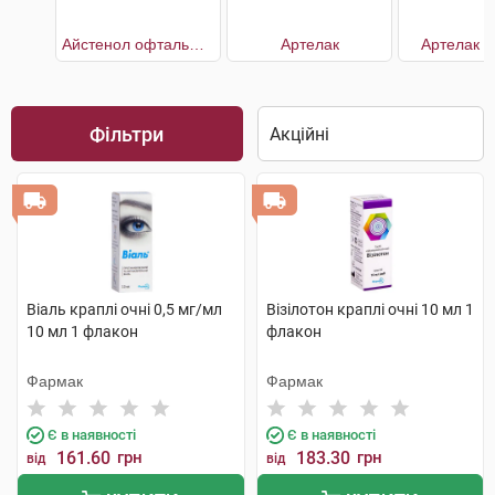
Айстенол офтальмологічний з декспантенолом 5%
Артелак
Артелак К
Фільтри
Віаль краплі очні 0,5 мг/мл
Візілотон краплі очні 10 мл 1
10 мл 1 флакон
флакон
Фармак
Фармак
Є в наявності
Є в наявності
161.60
грн
183.30
грн
від
від