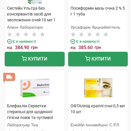
Систейн Ультра без
Посиформін мазь очна 2 % 5
консервантів засіб для
г 1 туба
зволоження очей 10 мл 1
флакон
Алкон Лабораторіс
Урсафарм Арцнайміттель
Є в наявності
Є в наявності
384.90
грн
385.60
грн
від
від
КУПИТИ
КУПИТИ
Блефаклін Серветки
ОФТАліпід краплі очні 0,5 мл
стерильні для щоденної
10 шт
гігієни повік та чутливої
шкіри 20 шт
Лаборатуар Теа
Енейбл Інновейшнс С.Р.Л.