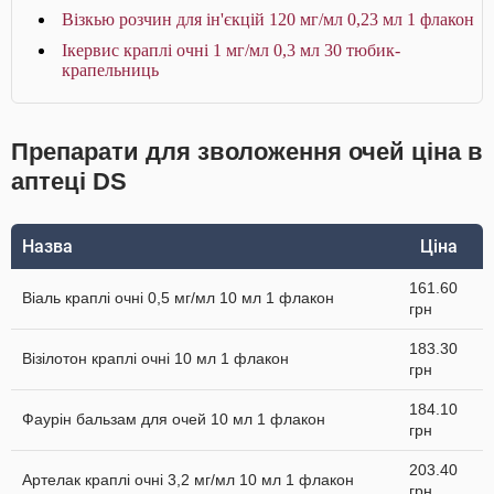
Візкью розчин для ін'єкцій 120 мг/мл 0,23 мл 1 флакон
Ікервис краплі очні 1 мг/мл 0,3 мл 30 тюбик-
крапельниць
Препарати для зволоження очей ціна в
аптеці DS
Назва
Ціна
161.60
Віаль краплі очні 0,5 мг/мл 10 мл 1 флакон
грн
183.30
Візілотон краплі очні 10 мл 1 флакон
грн
184.10
Фаурін бальзам для очей 10 мл 1 флакон
грн
203.40
Артелак краплі очні 3,2 мг/мл 10 мл 1 флакон
грн