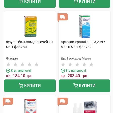
КУПИТИ
КУПИТИ
Фаурін бальзам для очей 10
Артелак краплі очні 3,2 мг/
мл 1 флакон
мл 10 мл 1 флакон
Фіторія
Др. Герхард Манн
Є в наявності
Є в наявності
184.10
грн
203.40
грн
від
від
КУПИТИ
КУПИТИ