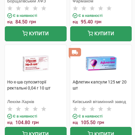
Борщагівський ХФЗ
Фармаком
Є в наявності
Є в наявності
84.50
грн
95.40
грн
від
від
КУПИТИ
КУПИТИ
Но-х-ша супозиторії
Афлетин капсули 125 мг 20
ректальні 0,04 г 10 шт
шт
Лекхім-Харків
Київський вітамінний завод
Є в наявності
Є в наявності
104.80
грн
105.50
грн
від
від
КУПИТИ
КУПИТИ