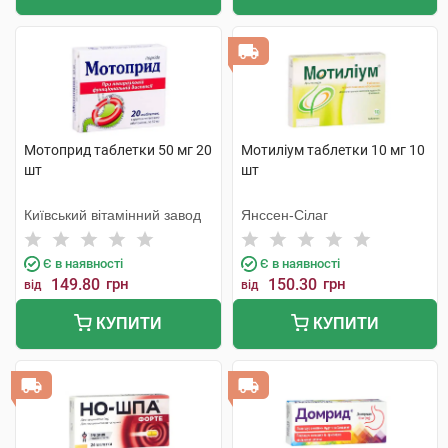
Мотоприд таблетки 50 мг 20
Мотиліум таблетки 10 мг 10
шт
шт
Київський вітамінний завод
Янссен-Сілаг
Є в наявності
Є в наявності
149.80
грн
150.30
грн
від
від
КУПИТИ
КУПИТИ