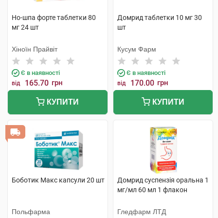
Но-шпа форте таблетки 80
Домрид таблетки 10 мг 30
мг 24 шт
шт
Хіноїн Прайвіт
Кусум Фарм
Є в наявності
Є в наявності
165.70
грн
170.00
грн
від
від
КУПИТИ
КУПИТИ
Боботик Макс капсули 20 шт
Домрид суспензія оральна 1
мг/мл 60 мл 1 флакон
Польфарма
Гледфарм ЛТД