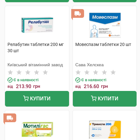
Релабутин таблетки 200 мг
Мовеспазм таблетки 20 шт
30 шт
Київський вітамінний завод
Сава Хелскеа
Є в наявності
Є в наявності
213.90
грн
216.60
грн
від
від
КУПИТИ
КУПИТИ