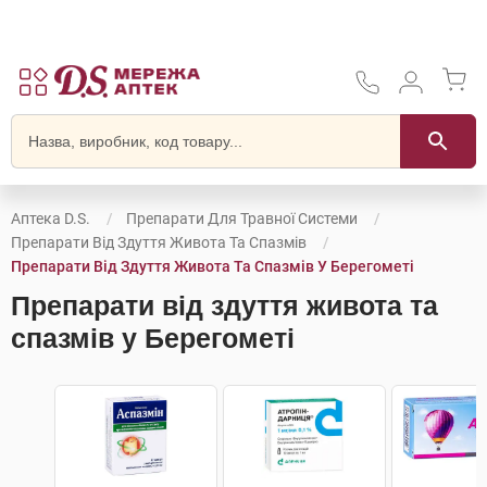
Аптека D.S.
Препарати Для Травної Системи
Препарати Від Здуття Живота Та Спазмів
Препарати Від Здуття Живота Та Спазмів У Берегометі
Препарати від здуття живота та
спазмів у Берегометі