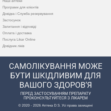
Наші аптеки
Програми для клієнтів
Довідка і Служба резервування
Застосунок
Запитання і відповіді
Оплата і доставка
Послуга Likar Online
Довідник ліків
САМОЛІКУВАННЯ МОЖЕ
БУТИ ШКІДЛИВИМ ДЛЯ
ВАШОГО ЗДОРОВ’Я
ПЕРЕД ЗАСТОСУВАННЯМ ПРЕПАРАТУ
ПРОКОНСУЛЬТУЙТЕСЯ З ЛІКАРЕМ
© 2020 - 2026 Аптека D.S. Усі права захищені