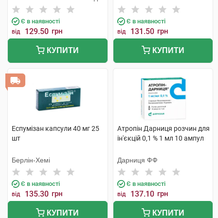
Є в наявності
Є в наявності
129.50
грн
131.50
грн
від
від
КУПИТИ
КУПИТИ
Еспумізан капсули 40 мг 25
Атропін Дарниця розчин для
шт
ін'єкцій 0,1 % 1 мл 10 ампул
Берлін-Хемі
Дарниця ФФ
Є в наявності
Є в наявності
135.30
грн
137.10
грн
від
від
КУПИТИ
КУПИТИ