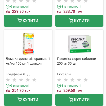
Є в наявності
Є в наявності
229.80
грн
233.70
грн
від
від
КУПИТИ
КУПИТИ
Домрид суспензія оральна 1
Преоліка форте таблетки
мг/мл 100 мл 1 флакон
200 мг 30 шт
Гледфарм ЛТД
Біофарм
Є в наявності
Є в наявності
254.70
грн
259.60
грн
від
від
КУПИТИ
КУПИТИ