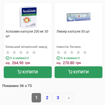
Аспазмін капсули 200 мг 30
Лімзер капсули 30 шт
шт
Київський вітамінний завод
Інвентіа Хелкеа
Є в наявності
Є в наявності
264.90
грн
270.80
грн
від
від
КУПИТИ
КУПИТИ
Показано
36
з
73
1
2
3
›