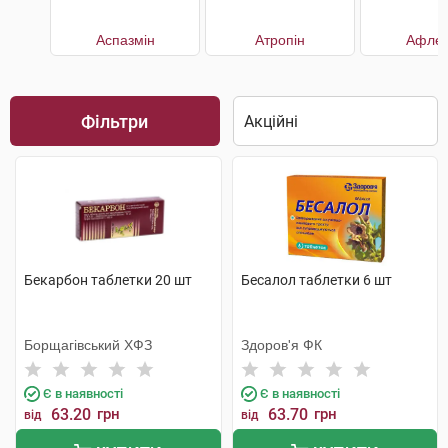
Аспазмін
Атропін
Афлет
Фільтри
Бекарбон таблетки 20 шт
Бесалол таблетки 6 шт
Борщагівський ХФЗ
Здоров'я ФК
Є в наявності
Є в наявності
63.20
грн
63.70
грн
від
від