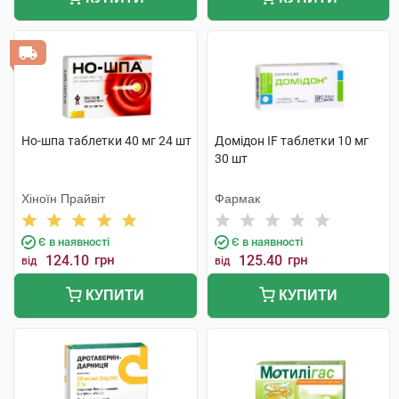
Но-шпа таблетки 40 мг 24 шт
Домідон IF таблетки 10 мг
30 шт
Хіноїн Прайвіт
Фармак
Є в наявності
Є в наявності
124.10
грн
125.40
грн
від
від
КУПИТИ
КУПИТИ