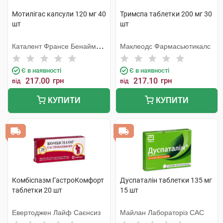
Мотилігас капсули 120 мг 40
Тримспа таблетки 200 мг 30
шт
шт
Каталент Франсе Бенайм
Маклеодс Фармасьютикалс
СА
Є в наявності
Є в наявності
217.00
грн
217.10
грн
від
від
КУПИТИ
КУПИТИ
Комбіспазм ГастроКомфорт
Дуспаталін таблетки 135 мг
таблетки 20 шт
15 шт
Евертоджен Лайф Саєнсиз
Майлан Лабораторіз САС