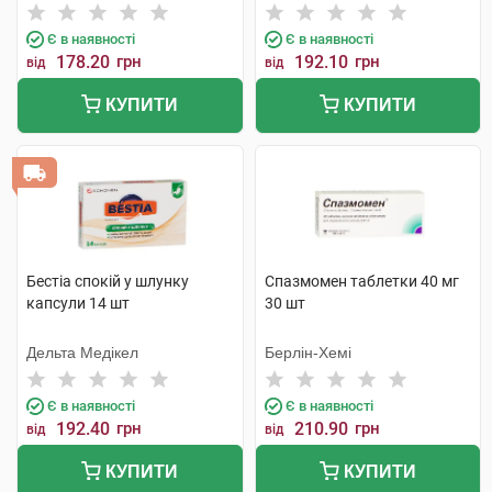
Є в наявності
Є в наявності
178.20
грн
192.10
грн
від
від
КУПИТИ
КУПИТИ
Бестіа спокій у шлунку
Спазмомен таблетки 40 мг
капсули 14 шт
30 шт
Дельта Медікел
Берлін-Хемі
Є в наявності
Є в наявності
192.40
грн
210.90
грн
від
від
КУПИТИ
КУПИТИ