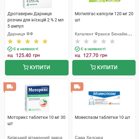
Дротаверин Дарниця
Мотилігас капсули 120 мг 20
розчин для ін'єкцій 2 % 2 мл
шт
5 ампул
Дарниця ФФ
Каталент Франсе Бенайм
СА
Є в наявності
Є в наявності
125.40
грн
127.70
грн
від
від
КУПИТИ
КУПИТИ
Моторикс таблетки 10 мг 30
Мовеспазм таблетки 10 шт
шт
Київський вітамінний завод
Сава Хелскеа