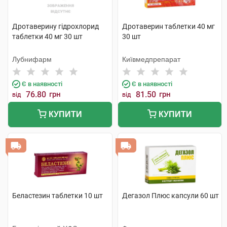
Дротаверину гідрохлорид
Дротаверин таблетки 40 мг
таблетки 40 мг 30 шт
30 шт
Лубнифарм
Київмедпрепарат
Є в наявності
Є в наявності
76.80
грн
81.50
грн
від
від
КУПИТИ
КУПИТИ
Беластезин таблетки 10 шт
Дегазол Плюс капсули 60 шт