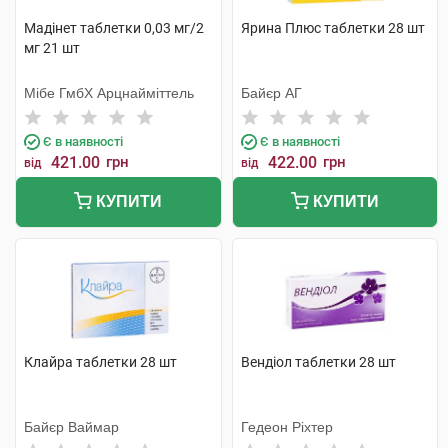
Мадінет таблетки 0,03 мг/2
Ярина Плюс таблетки 28 шт
мг 21 шт
Мібе ГмбХ Арцнайміттель
Байєр АГ
Є в наявності
Є в наявності
421.00
грн
422.00
грн
від
від
КУПИТИ
КУПИТИ
Клайра таблетки 28 шт
Вендіол таблетки 28 шт
Байєр Ваймар
Гедеон Ріхтер