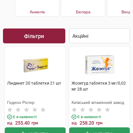
Анжелік
Белара
Венді
Фільтри
Ліндинет 20 таблетки 21 шт
Жозегуд таблетки 3 мг/0,02
мг 28 шт
Гедеон Ріхтер
Київський вітамінний завод
Є в наявності
Є в наявності
255.40
грн
258.20
грн
від
від