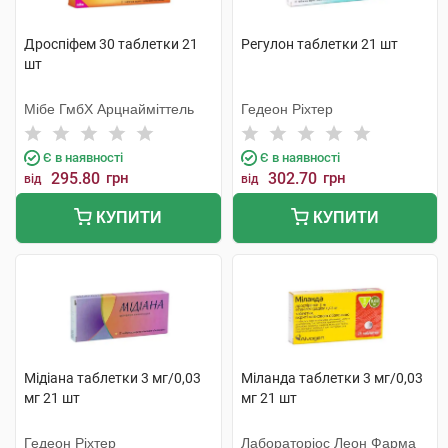
Дроспіфем 30 таблетки 21
Регулон таблетки 21 шт
шт
Мібе ГмбХ Арцнайміттель
Гедеон Ріхтер
Є в наявності
Є в наявності
295.80
грн
302.70
грн
від
від
КУПИТИ
КУПИТИ
Мiдіана таблетки 3 мг/0,03
Міланда таблетки 3 мг/0,03
мг 21 шт
мг 21 шт
Гедеон Ріхтер
Лабораторіос Леон Фарма