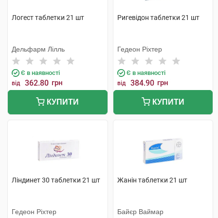
Логест таблетки 21 шт
Ригевідон таблетки 21 шт
Дельфарм Лілль
Гедеон Ріхтер
Є в наявності
Є в наявності
362.80
грн
384.90
грн
від
від
КУПИТИ
КУПИТИ
Ліндинет 30 таблетки 21 шт
Жанін таблетки 21 шт
Гедеон Ріхтер
Байєр Ваймар