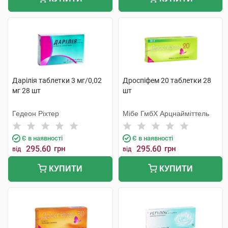
Дарілія таблетки 3 мг/0,02
Дроспіфем 20 таблетки 28
мг 28 шт
шт
Гедеон Ріхтер
Мібе ГмбХ Арцнайміттель
Є в наявності
Є в наявності
295.60
грн
295.60
грн
від
від
КУПИТИ
КУПИТИ