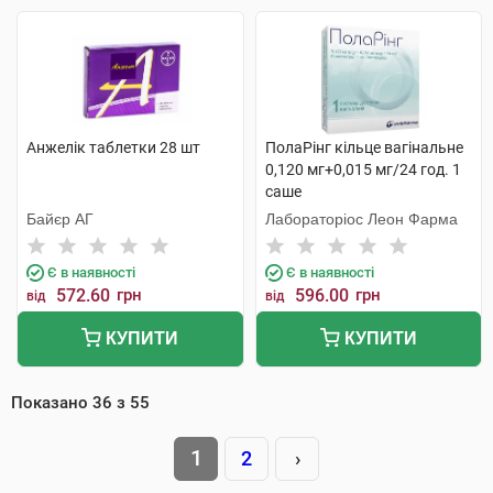
Анжелік таблетки 28 шт
ПолаРінг кільце вагінальне
0,120 мг+0,015 мг/24 год. 1
саше
Байєр АГ
Лабораторіос Леон Фарма
Є в наявності
Є в наявності
572.60
грн
596.00
грн
від
від
КУПИТИ
КУПИТИ
Показано
36
з
55
1
2
›