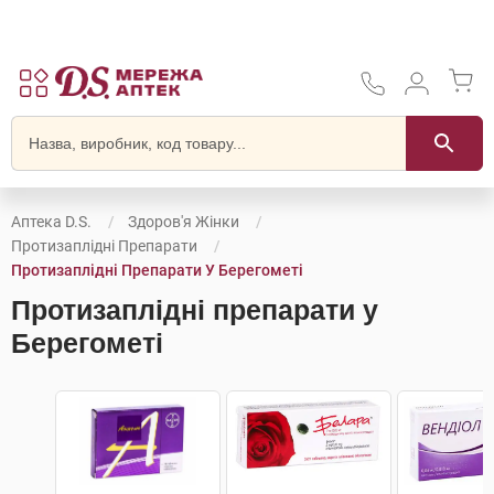
Аптека D.S.
Здоров'я Жінки
Протизаплідні Препарати
Протизаплідні Препарати У Берегометі
Протизаплідні препарати у
Берегометі