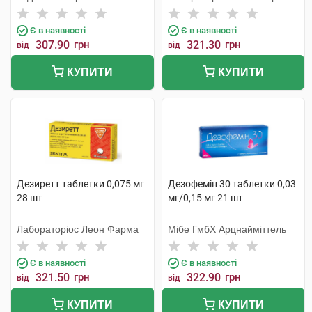
Є в наявності
Є в наявності
307.90
грн
321.30
грн
від
від
КУПИТИ
КУПИТИ
Дезиретт таблетки 0,075 мг
Дезофемін 30 таблетки 0,03
28 шт
мг/0,15 мг 21 шт
Лабораторіос Леон Фарма
Мібе ГмбХ Арцнайміттель
Є в наявності
Є в наявності
321.50
грн
322.90
грн
від
від
КУПИТИ
КУПИТИ