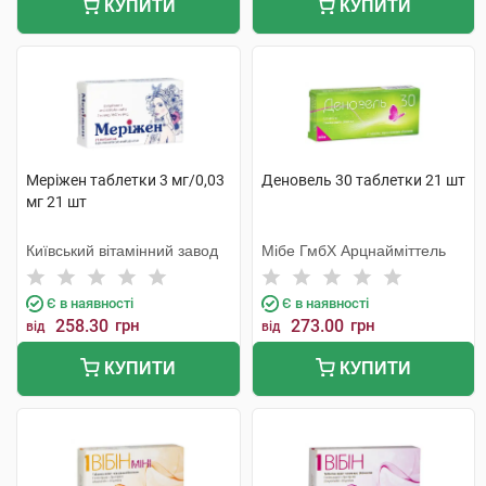
КУПИТИ
КУПИТИ
Меріжен таблетки 3 мг/0,03
Деновель 30 таблетки 21 шт
мг 21 шт
Київський вітамінний завод
Мібе ГмбХ Арцнайміттель
Є в наявності
Є в наявності
258.30
грн
273.00
грн
від
від
КУПИТИ
КУПИТИ