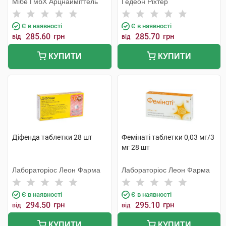
Мібе ГмбХ Арцнайміттель
Гедеон Ріхтер
Є в наявності
Є в наявності
285.60
грн
285.70
грн
від
від
КУПИТИ
КУПИТИ
Діфенда таблетки 28 шт
Фемінаті таблетки 0,03 мг/3
мг 28 шт
Лабораторіос Леон Фарма
Лабораторіос Леон Фарма
Є в наявності
Є в наявності
294.50
грн
295.10
грн
від
від
КУПИТИ
КУПИТИ