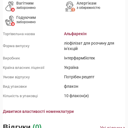
Вагітним
Алергікам
заборонено
з обережністю
Годуючим
заборонено
Альфарекін
Торгівельна назва
ліофілізат для розчину для
Форма випуску
ін'єкцій
Інтерфармбіотек
Виробник
Україна
Країна власник ліцензії
Потрібен рецепт
Умови відпуску
флакон
Вид упаковки
10 флакон(и)
Кількість в упаковці
Дивитися властивості номенклатури
Відгуки
(0)