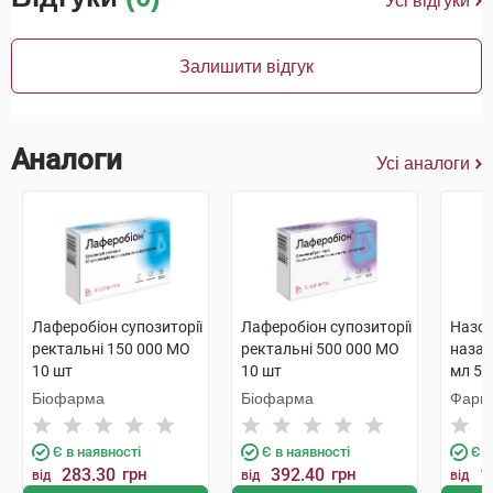
Усі відгуки
Залишити відгук
Аналоги
Усі аналоги
Лаферобіон супозиторії
Лаферобіон супозиторії
Назоф
ректальні 150 000 МО
ректальні 500 000 МО
назал
10 шт
10 шт
мл 5 
Біофарма
Біофарма
Фарм
Є в наявності
Є в наявності
Є в
283.30
грн
392.40
грн
1
від
від
від