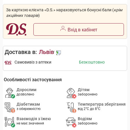
За карткою клієнта «D.S.» нараховуються бонусні бали (
крім
акційних товарів
)
Вхід в кабінет
Доставка в:
Львів
Самовивіз з аптеки
Безкоштовно
Особливості застосування
Дорослим
Дітям
дозволено
заборонено
Діабетикам
Температура зберігання
з обережністю
від 2°C до 8°C
Взаємодія з їжею
Водіям
не має значення
заборонено