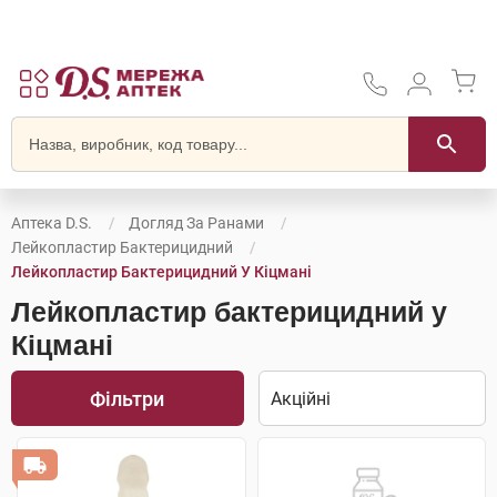
Аптека D.S.
Догляд За Ранами
Лейкопластир Бактерицидний
Лейкопластир Бактерицидний У Кіцмані
Лейкопластир бактерицидний у
Кіцмані
Фільтри