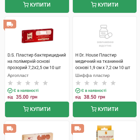
КУПИТИ
КУПИТИ
D.S. Пластир бактерицидний
H Dr. House Пластир
на полімерній основі
медичний на тканинній
прозорий 7,2х2,5 см 10 шт
основі 1,9 см х 7,2 см 10 шт
Аргопласт
Шиффа пластир
Є в наявності
Є в наявності
35.00
грн
38.50
грн
від
від
КУПИТИ
КУПИТИ