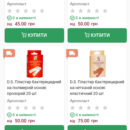
шт
х 2,5 см 10 шт
Аргопласт
Аргопласт
Є в наявності
Є в наявності
45.00
грн
50.00
грн
від
від
КУПИТИ
КУПИТИ
D.S. Пластир бактерицидний
D.S. Пластир бактерицидний
на полімерній основі
на нетканій основі
прозорий 20 шт
еластичний 20 шт
Аргопласт
Аргопласт
Є в наявності
Є в наявності
50.00
грн
75.00
грн
від
від