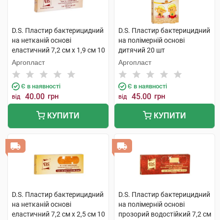
D.S. Пластир бактерицидний
D.S. Пластир бактерицидний
на нетканій основі
на полімерній основі
еластичний 7,2 см х 1,9 см 10
дитячий 20 шт
шт
Аргопласт
Аргопласт
Є в наявності
Є в наявності
40.00
грн
45.00
грн
від
від
КУПИТИ
КУПИТИ
D.S. Пластир бактерицидний
D.S. Пластир бактерицидний
на нетканій основі
на полімерній основі
еластичний 7,2 см х 2,5 см 10
прозорий водостійкий 7,2 см