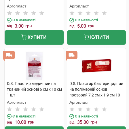
шт
Аргопласт
Аргопласт
Є в наявності
Є в наявності
3.00
грн
5.00
грн
від
від
КУПИТИ
КУПИТИ
D.S. Пластир медичний на
D.S. Пластир бактерицидний
тканинній основі 6 см х 10 см
на полімерній основі
1 шт
прозорий 7,2 см х 1,9 см 10
шт
Аргопласт
Аргопласт
Є в наявності
Є в наявності
10.00
грн
35.00
грн
від
від