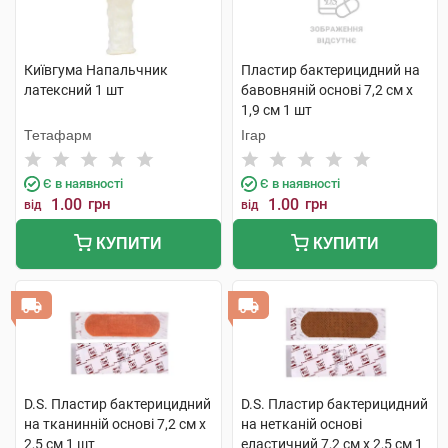
Київгума Напальчник
Пластир бактерицидний на
латексний 1 шт
бавовняній основі 7,2 см х
1,9 см 1 шт
Тетафарм
Ігар
Є в наявності
Є в наявності
1.00
грн
1.00
грн
від
від
КУПИТИ
КУПИТИ
D.S. Пластир бактерицидний
D.S. Пластир бактерицидний
на тканинній основі 7,2 см х
на нетканій основі
2,5 см 1 шт
еластичний 7,2 см х 2,5 см 1