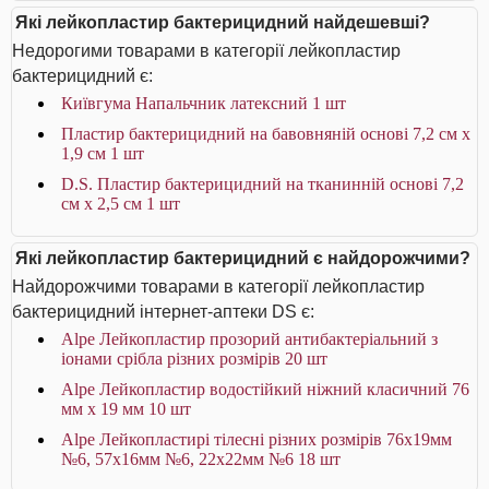
Які лейкопластир бактерицидний найдешевші?
Недорогими товарами в категорії лейкопластир
бактерицидний є:
Київгума Напальчник латексний 1 шт
Пластир бактерицидний на бавовняній основі 7,2 см х
1,9 см 1 шт
D.S. Пластир бактерицидний на тканинній основі 7,2
см х 2,5 см 1 шт
Які лейкопластир бактерицидний є найдорожчими?
Найдорожчими товарами в категорії лейкопластир
бактерицидний інтернет-аптеки DS є:
Alpe Лейкопластир прозорий антибактеріальний з
іонами срібла різних розмірів 20 шт
Alpe Лейкопластир водостійкий ніжний класичний 76
мм x 19 мм 10 шт
Alpe Лейкопластирі тілесні різних розмірів 76х19мм
№6, 57х16мм №6, 22х22мм №6 18 шт