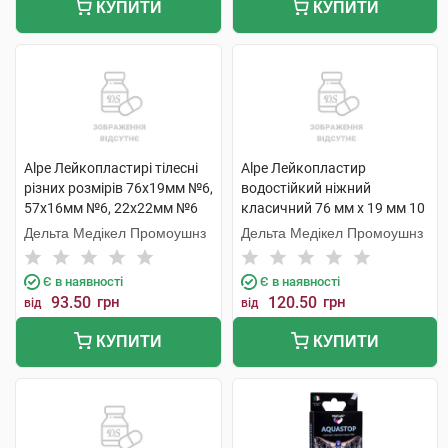
КУПИТИ
КУПИТИ
Alpe Лейкопластирі тілесні
Alpe Лейкопластир
різних розмірів 76х19мм №6,
водостійкий ніжний
57х16мм №6, 22х22мм №6
класичний 76 мм x 19 мм 10
18 шт
шт
Дельта Медікел Промоушнз
Дельта Медікел Промоушнз
Є в наявності
Є в наявності
93.50
грн
120.50
грн
від
від
КУПИТИ
КУПИТИ