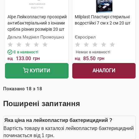
Alpe Лейкопластир прозорий
Milplast Пластирі стерильні
антибактеріальний з іонами
водостійкі 7 см х 2 см 20 шт
срібла різних розмірів 20 шт
Дельта Медікел Промоушнз
Євросірел
Є в наявності
Немає в наявності
133.00
грн
85.50
грн
від
від
АНАЛОГИ
КУПИТИ
Показано
18
з
18
Поширені запитання
Яка ціна на лейкопластир бактерицидний ?
Вартість товару в каталозі лейкопластир бактерицидний
починається від 1 грн.