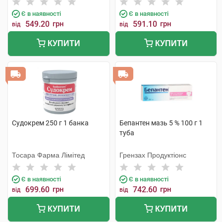
Є в наявності
Є в наявності
549.20
грн
591.10
грн
від
від
КУПИТИ
КУПИТИ
Судокрем 250 г 1 банка
Бепантен мазь 5 % 100 г 1
туба
Тосара Фарма Лімітед
Грензах Продуктіонс
Є в наявності
Є в наявності
699.60
грн
742.60
грн
від
від
КУПИТИ
КУПИТИ