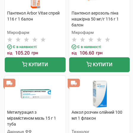
Пантенол Arbor Vitae спрей
Пантенол аерозоль піна
116 г 1 балон
нашкірна 50 мг/г 116 г 1
балон
Мікрофарм
Мікрофарм
Є в наявності
Є в наявності
105.20
грн
106.60
грн
від
від
КУПИТИ
КУПИТИ
Метилурацил з
Аекол розчин олійний 100
мірамістином мазь 15 г 1
мл 1 флакон
туба
Дарниця ФФ
Технолог