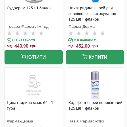
Судокрем 125 г 1 банка
Цикатридина спрей для
зовнішного застосування
125 мл 1 флакон
Тосара Фарма Лімітед
Фарма-Дерма
Є в наявності
Є в наявності
440.90
грн
452.00
грн
від
від
КУПИТИ
КУПИТИ
Цикатридина мазь 60 г 1
Кадефорт спрей порошковий
туба
125 мл 1 флакон
Фарма-Дерма
Павіа Фармасіютісі