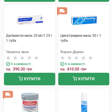
Далмаксін мазь 20 мг/г 25 г
Цикатридина мазь 30 г 1
1 туба
туба
Червона зірка
Фарма-Дерма
Є в наявності
Є в наявності
390.30
грн
410.00
грн
від
від
КУПИТИ
КУПИТИ