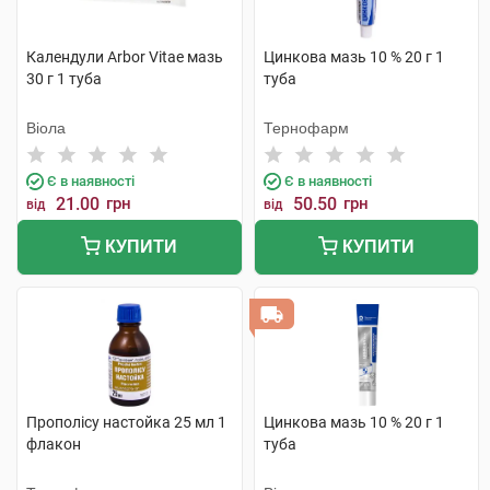
Календули Arbor Vitae мазь
Цинкова мазь 10 % 20 г 1
30 г 1 туба
туба
Віола
Тернофарм
Є в наявності
Є в наявності
21.00
грн
50.50
грн
від
від
КУПИТИ
КУПИТИ
Прополісу настойка 25 мл 1
Цинкова мазь 10 % 20 г 1
флакон
туба