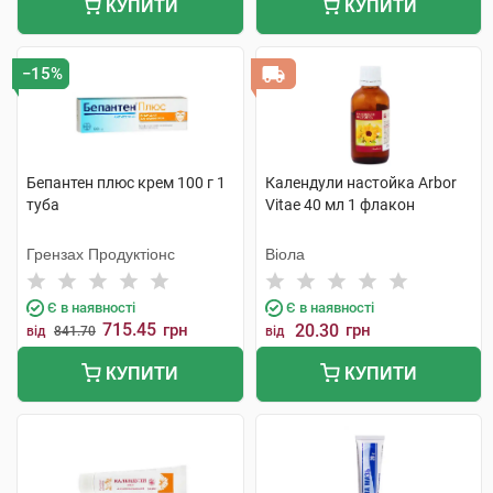
КУПИТИ
КУПИТИ
−15%
Бепантен плюс крем 100 г 1
Календули настойка Arbor
туба
Vitae 40 мл 1 флакон
Грензах Продуктіонс
Віола
Є в наявності
Є в наявності
715.45
грн
20.30
грн
від
841.70
від
КУПИТИ
КУПИТИ