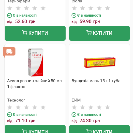
Тернофарм
Віола
Є в наявності
Є в наявності
52.60
грн
59.90
грн
від
від
КУПИТИ
КУПИТИ
Аекол розчин олійний 50 мл
Вундехіл мазь 15 г 1 туба
1 флакон
Технолог
ЕЙМ
Є в наявності
Є в наявності
71.10
грн
74.30
грн
від
від
КУПИТИ
КУПИТИ