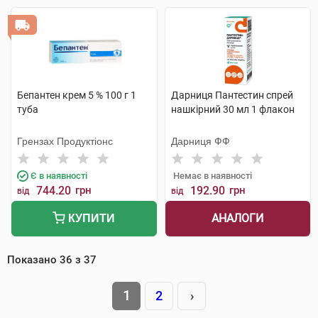
Бепантен крем 5 % 100 г 1
Дарниця Пантестин спрей
туба
нашкірний 30 мл 1 флакон
Грензах Продуктіонс
Дарниця ФФ
Є в наявності
Немає в наявності
744.20
грн
192.90
грн
від
від
АНАЛОГИ
КУПИТИ
Показано
36
з
37
1
2
›