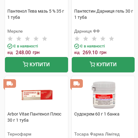
Пантенол Тева мазь 5 % 35 г
Пантестин Дарниця гель 30 г
1 туба
1 туба
Меркле
Дарниця ФФ
Є в наявності
Є в наявності
248.00
грн
269.10
грн
від
від
КУПИТИ
КУПИТИ
Arbor Vitae Пантенол Плюс
Судокрем 60 г 1 банка
30 г 1 туба
Тернофарм
Тосара Фарма Лімітед