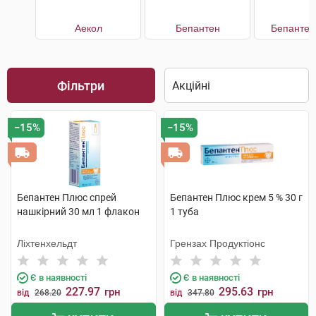
Аекол
Бепантен
Бепантен
Фільтри
−15%
−15%
Бепантен Плюс спрей
Бепантен Плюс крем 5 % 30 г
нашкірний 30 мл 1 флакон
1 туба
Ліхтенхельдт
Грензах Продуктіонс
Є в наявності
Є в наявності
227.97
295.63
грн
грн
від
268.20
від
347.80