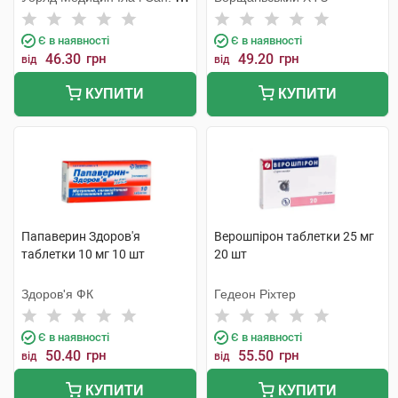
Тідж
Є в наявності
Є в наявності
46.30
грн
49.20
грн
від
від
КУПИТИ
КУПИТИ
Папаверин Здоров'я
Верошпірон таблетки 25 мг
таблетки 10 мг 10 шт
20 шт
Здоров'я ФК
Гедеон Ріхтер
Є в наявності
Є в наявності
50.40
грн
55.50
грн
від
від
КУПИТИ
КУПИТИ