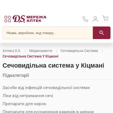
Аптека D.S.
Медикаменти
Сечовидільна Система
Сечовидільна Система У Кіцмані
Сечовидільна система у Кіцмані
Підкатегорії
Засоби від інфекцій сечовидільної системи
Ліки від нетримання сечі
Препарати для нирок
Препарати для розчинення каменів в нирках