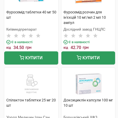
Фуросемід таблетки 40 мг 50
Фуросемід розчин для
шт
ін'єкцій 10 мг/мл 2 мл 10
ампул
Київмедпрепарат
Дослідний завод ГНЦЛС
Є в наявності
Є в наявності
34.50
грн
42.70
грн
від
від
КУПИТИ
КУПИТИ
Спілактон таблетки 25 мг 20
Доксициклін капсули 100 мг
шт
10 шт
Уорлд Медицин Ілач Сан. Ве
Борщагівський ХФЗ