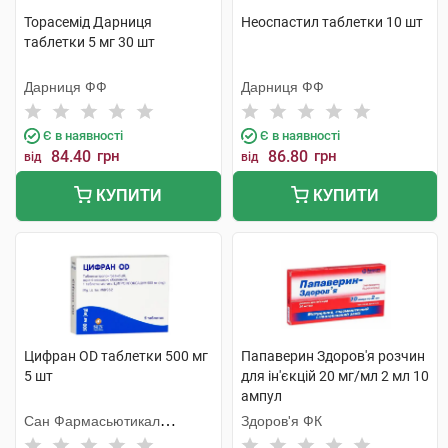
Торасемід Дарниця
Неоспастил таблетки 10 шт
таблетки 5 мг 30 шт
Дарниця ФФ
Дарниця ФФ
Є в наявності
Є в наявності
84.40
грн
86.80
грн
від
від
КУПИТИ
КУПИТИ
Цифран OD таблетки 500 мг
Папаверин Здоров'я розчин
5 шт
для ін'єкцій 20 мг/мл 2 мл 10
ампул
Сан Фармасьютикал
Здоров'я ФК
Індастріз