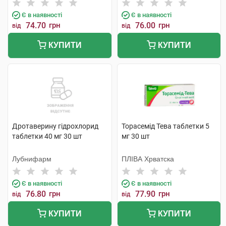
Є в наявності
Є в наявності
74.70
грн
76.00
грн
від
від
КУПИТИ
КУПИТИ
Дротаверину гідрохлорид
Торасемід Тева таблетки 5
таблетки 40 мг 30 шт
мг 30 шт
Лубнифарм
ПЛІВА Хрватска
Є в наявності
Є в наявності
76.80
грн
77.90
грн
від
від
КУПИТИ
КУПИТИ