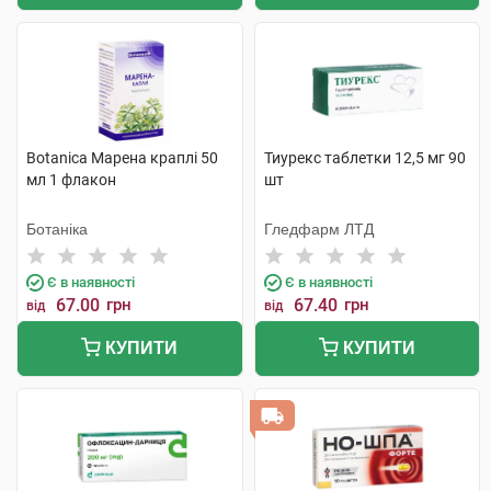
Botanica Марена краплі 50
Тиурекс таблетки 12,5 мг 90
мл 1 флакон
шт
Ботаніка
Гледфарм ЛТД
Є в наявності
Є в наявності
67.00
грн
67.40
грн
від
від
КУПИТИ
КУПИТИ