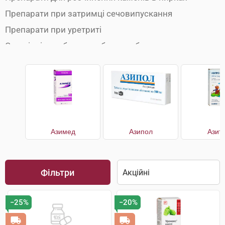
Препарати при затримці сечовипускання
Препарати при уретриті
Сечогінні засоби при набряках обличчя
Сечогінні препарати
Сечогінні препарати при набряках ніг
Урологічні препарати
Азимед
Азипол
Азит
Фільтри
−25%
−20%