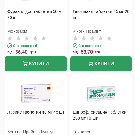
Фуразолідон таблетки 50 мг
Гіпотіазид таблетки 25 мг 20
20 шт
шт
Монфарм
Хіноїн Прайвіт
Є в наявності
Є в наявності
56.40
грн
58.70
грн
від
від
КУПИТИ
КУПИТИ
Лазикс таблетки 40 мг 45 шт
Ципрофлоксацин таблетки
250 мг 10 шт
Зентіва Прайвіт Лімітед
Технолог