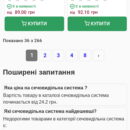
Є в наявності
Є в наявності
89.00
грн
92.10
грн
від
від
КУПИТИ
КУПИТИ
Показано
36
з
266
1
2
3
4
8
›
Поширені запитання
Яка ціна на сечовидільна система ?
Вартість товару в каталозі сечовидільна система
починається від 24.2 грн.
Які сечовидільна система найдешевші?
Недорогими товарами в категорії сечовидільна система
є: