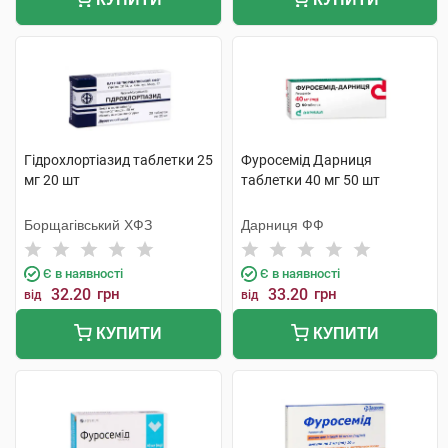
Гідрохлортіазид таблетки 25
Фуросемід Дарниця
мг 20 шт
таблетки 40 мг 50 шт
Борщагівський ХФЗ
Дарниця ФФ
Є в наявності
Є в наявності
32.20
грн
33.20
грн
від
від
КУПИТИ
КУПИТИ