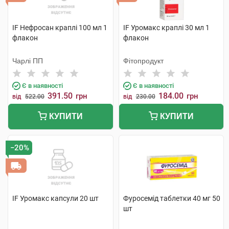
IF Нефросан краплі 100 мл 1
IF Уромакс краплі 30 мл 1
флакон
флакон
Чарлі ПП
Фітопродукт
Є в наявності
Є в наявності
391.50
184.00
грн
грн
від
522.00
від
230.00
КУПИТИ
КУПИТИ
−20%
IF Уромакс капсули 20 шт
Фуросемід таблетки 40 мг 50
шт