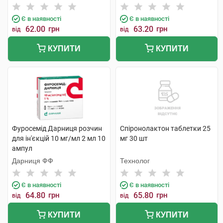
Є в наявності
Є в наявності
62.00
грн
63.20
грн
від
від
КУПИТИ
КУПИТИ
Фуросемід Дарниця розчин
Спіронолактон таблетки 25
для ін'єкцій 10 мг/мл 2 мл 10
мг 30 шт
ампул
Дарниця ФФ
Технолог
Є в наявності
Є в наявності
64.80
грн
65.80
грн
від
від
КУПИТИ
КУПИТИ