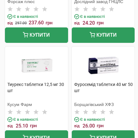
Форсаж плюс
Дослідний завод ГНЦЛС
Є в наявності
Є в наявності
237.60
грн
24.20
грн
від
297.00
від
КУПИТИ
КУПИТИ
Тиурекс таблетки 12,5 мг 30
Фуросемід таблетки 40 мг 50
шт
шт
Кусум Фарм
Борщагівський ХФЗ
Є в наявності
Є в наявності
25.10
грн
26.00
грн
від
від
КУПИТИ
КУПИТИ