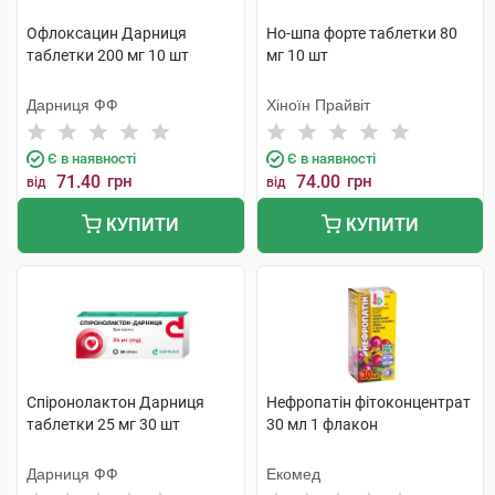
Офлоксацин Дарниця
Но-шпа форте таблетки 80
таблетки 200 мг 10 шт
мг 10 шт
Дарниця ФФ
Хіноїн Прайвіт
Є в наявності
Є в наявності
71.40
грн
74.00
грн
від
від
КУПИТИ
КУПИТИ
Спіронолактон Дарниця
Нефропатін фітоконцентрат
таблетки 25 мг 30 шт
30 мл 1 флакон
Дарниця ФФ
Екомед