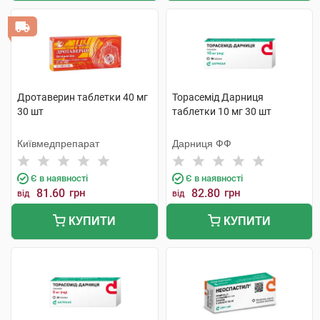
Дротаверин таблетки 40 мг
Торасемід Дарниця
30 шт
таблетки 10 мг 30 шт
Київмедпрепарат
Дарниця ФФ
Є в наявності
Є в наявності
81.60
грн
82.80
грн
від
від
КУПИТИ
КУПИТИ