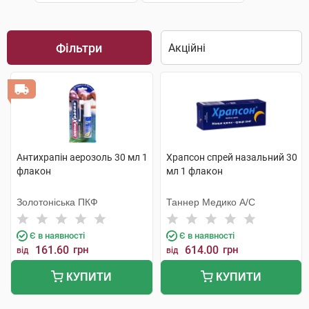
Фільтри
Антихрапін аерозоль 30 мл 1
Храпсон спрей назальний 30
флакон
мл 1 флакон
Золотоніська ПКФ
Таннер Медико А/С
Є в наявності
Є в наявності
161.60
грн
614.00
грн
від
від
КУПИТИ
КУПИТИ