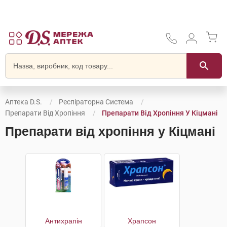
Аптека D.S.
Респіраторна Система
Препарати Від Хропіння
Препарати Від Хропіння У Кіцмані
Препарати від хропіння у Кіцмані
Антихрапін
Храпсон