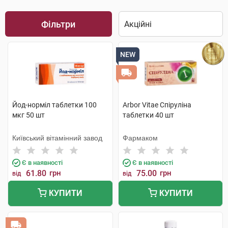
Фільтри
NEW
Йод-норміл таблетки 100
Arbor Vitae Спіруліна
мкг 50 шт
таблетки 40 шт
Київський вітамінний завод
Фармаком
Є в наявності
Є в наявності
61.80
грн
75.00
грн
від
від
КУПИТИ
КУПИТИ