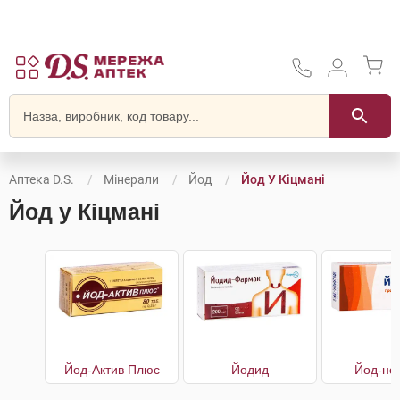
Аптека D.S.
Мінерали
Йод
Йод У Кіцмані
Йод у Кіцмані
Йод-Актив Плюс
Йодид
Йод-но