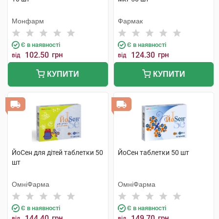
Монфарм
Фармак
Є в наявності
Є в наявності
102.50
грн
124.30
грн
від
від
КУПИТИ
КУПИТИ
ЙоСен для дітей таблетки 50
ЙоСен таблетки 50 шт
шт
ОмніФарма
ОмніФарма
Є в наявності
Є в наявності
144.40
грн
149.70
грн
від
від