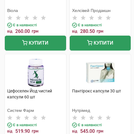
Віола
Хелсівей Продакшн
Є в наявності
Є в наявності
260.00
грн
280.50
грн
від
від
КУПИТИ
КУПИТИ
Цефоселен Йод чистий
Пантірокс капсули 30 шт
капсули 60 шт
Систем Фарм
Нутрімед
Є в наявності
Є в наявності
519.90
грн
545.00
грн
від
від