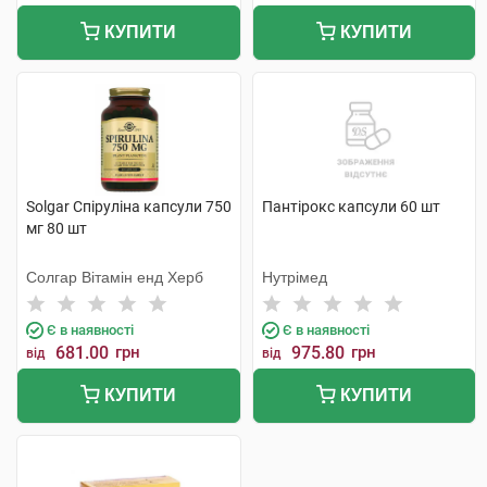
КУПИТИ
КУПИТИ
Solgar Спіруліна капсули 750
Пантірокс капсули 60 шт
мг 80 шт
Солгар Вітамін енд Херб
Нутрімед
Є в наявності
Є в наявності
681.00
грн
975.80
грн
від
від
КУПИТИ
КУПИТИ