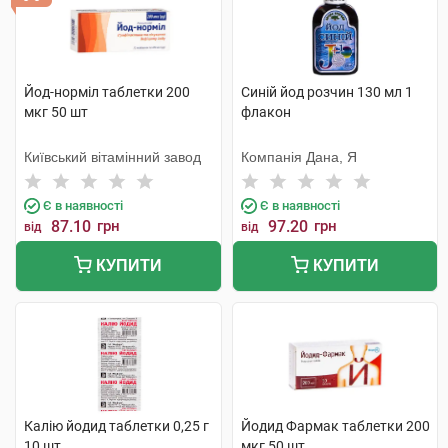
Йод-норміл таблетки 200
Синій йод розчин 130 мл 1
мкг 50 шт
флакон
Київський вітамінний завод
Компанія Дана, Я
Є в наявності
Є в наявності
87.10
грн
97.20
грн
від
від
КУПИТИ
КУПИТИ
Калію йодид таблетки 0,25 г
Йодид Фармак таблетки 200
10 шт
мкг 50 шт