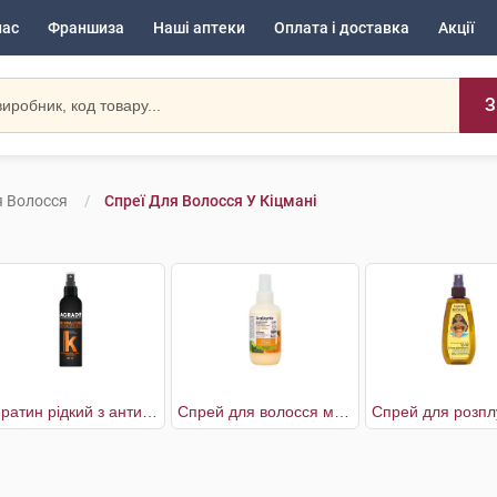
нас
Франшиза
Наші аптеки
Оплата і доставка
Акції
З
я Волосся
Спреї Для Волосся У Кіцмані
Кератин рідкий з антифриз ефектом
Спрей для волосся мультифункціональний біоактивний