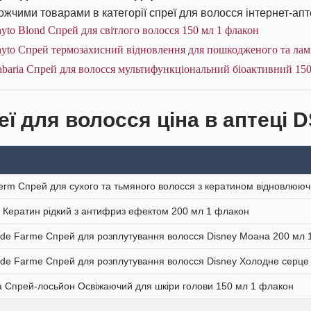
жчими товарами в категорії спреї для волосся інтернет-апт
yto Blond Спрей для світлого волосся 150 мл 1 флакон
yto Спрей термозахисний відновлення для пошкодженого та ламк
baria Спрей для волосся мультифункціональний біоактивний 150
еї для волосся ціна в аптеці 
erm Спрей для сухого та тьмяного волосся з кератином відновлюю
 Кератин рідкий з антифриз ефектом 200 мл 1 флакон
 de Farme Спрей для розплутування волосся Disney Моана 200 мл 
 de Farme Спрей для розплутування волосся Disney Холодне серце
a Спрей-лосьйон Освіжаючий для шкіри голови 150 мл 1 флакон