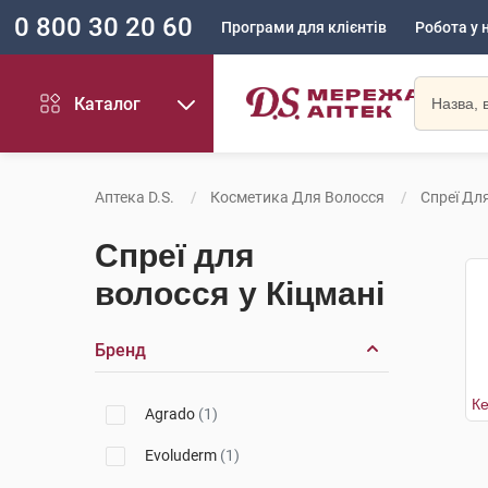
0 800 30 20 60
Програми для клієнтів
Робота у 
Каталог
Аптека D.S.
Косметика Для Волосся
Спреї Дл
Спреї для
волосся у Кіцмані
Бренд
Agrado
(1)
Evoluderm
(1)