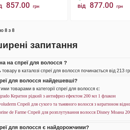
857.00
877.00
д
від
грн
грн
КУПИТИ
КУПИТИ
но
8
з
8
ирені запитання
іна на спреї для волосся ?
ь товару в каталозі спреї для волосся починається від 213 гр
преї для волосся найдешевші?
ими товарами в категорії спреї для волосся є:
rado Кератин рідкий з антифриз ефектом 200 мл 1 флакон
oluderm Спрей для сухого та тьмяного волосся з кератином від
rine de Farme Спрей для розплутування волосся Disney Моана 20
преї для волосся є найдорожчими?