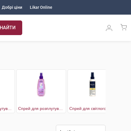
Добрі ціни
Likar Online
НАЙТИ
Спрей для розплутування волосся Disney Моана
Спрей для розплутування волосся Disney Холодне серце
Спрей для світлого волосся