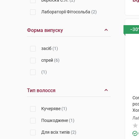
Беріоска С.Л.
(2)
Лабораторії Фітосольба
(2)
−30
Форма випуску
засіб
(1)
спрей
(6)
(1)
Тип волосся
Cor
ро
Кучеряве
(1)
Хо
Ла
Пошкоджене
(1)
Для всіх типів
(2)