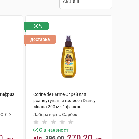
−30%
доставка
нтифриз
Corine de Farme Спрей для
розплутування волосся Disney
Моана 200 мл 1 флакон
С.Л.У.
Лабораторіес Сарбек
Є в наявності
0
270.20
від
386.00