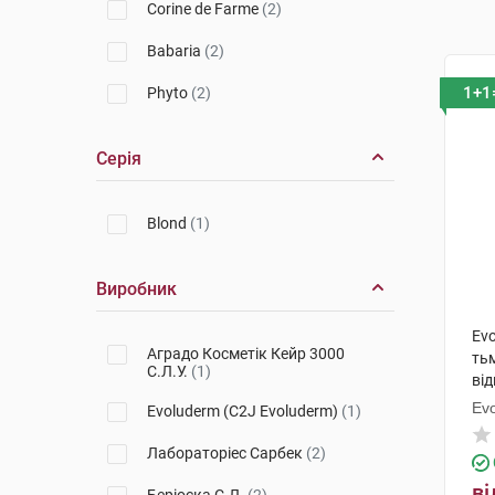
Corine de Farme
(2)
Babaria
(2)
1+1
Phyto
(2)
Серія
Blond
(1)
Виробник
Evo
Аградо Косметік Кейр 3000
ть
С.Л.У.
(1)
ві
Ev
Evoluderm (C2J Evoluderm)
(1)
Лабораторіес Сарбек
(2)
ві