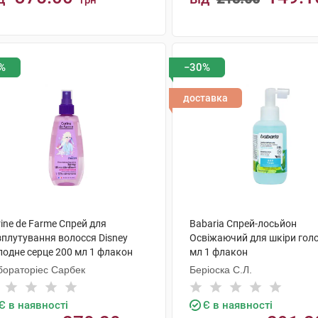
грн
КУПИТИ
КУПИТИ
%
−30%
доставка
ine de Farme Спрей для
Babaria Спрей-лосьйон
зплутування волосся Disney
Освіжаючий для шкіри гол
лодне серце 200 мл 1 флакон
мл 1 флакон
бораторіес Сарбек
Беріоска С.Л.
Є в наявності
Є в наявності