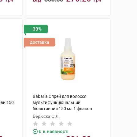
грн
грн
КУПИТИ
−30%
доставка
Babaria Спрей для волосся
ови 150
мультифункціональний
біоактивний 150 мл 1 флакон
Беріоска С.Л.
Є в наявності