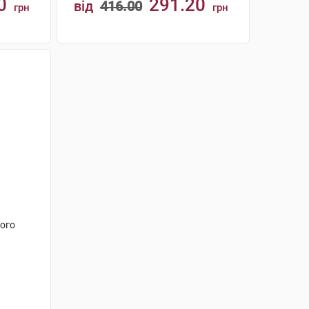
0
291.20
від
416.00
грн
грн
КУПИТИ
лого