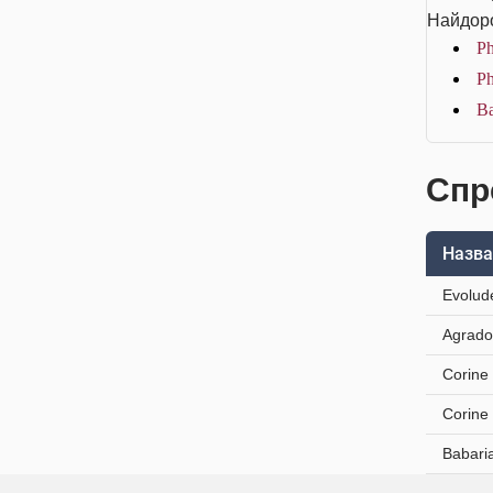
Найдоро
Ph
Ph
Ba
Спр
Назва
Evolud
Agrado
Corine
Corine
Babari