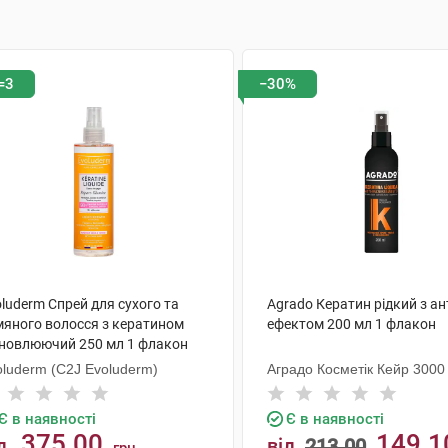
=3
−30%
luderm Спрей для сухого та
Agrado Кератин рідкий з а
мяного волосся з кератином
ефектом 200 мл 1 флакон
дновлюючий 250 мл 1 флакон
oluderm (C2J Evoluderm)
Аградо Косметік Кейр 3000 
Є в наявності
Є в наявності
375.00
149.1
д
від
213.00