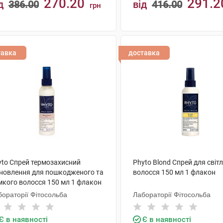
270.20
291.2
д
386.00
від
416.00
грн
КУПИТИ
КУПИТИ
тавка
доставка
yto Спрей термозахисний
Phyto Blond Спрей для світ
дновлення для пошкодженого та
волосся 150 мл 1 флакон
мкого волосся 150 мл 1 флакон
бораторії Фітосольба
Лабораторії Фітосольба
Є в наявності
Є в наявності