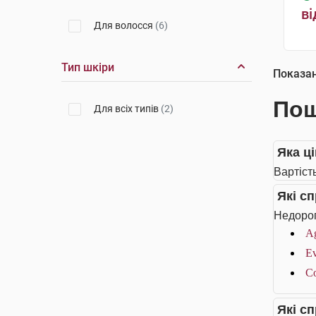
ві
Для волосся
(6)
Тип шкіри
Показа
Пош
Для всіх типів
(2)
Яка ц
Вартіст
Які с
Недорог
Ag
Ev
Co
Які с