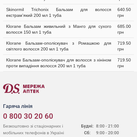
Skinormil Trichonix Бальзам для волосся
640.50
екстрам'який 200 мл 1 туба
грн
Klorane Бальзам живильний з Манго для сухого
685.00
волосся 150 мл 1 туба
грн
Klorane Бальзам-ополіскувач з Ромашкою для
719.50
світлого волосся 200 мл 1 туба
грн
Klorane Бальзам-ополіскувач для волосся з хініном
719.50
проти випадіння волосся 200 мл 1 туба
грн
Гаряча лінія
0 800 30 20 60
Безкоштовно зі стаціонарних і
Будні:
8:00 - 21:00
мобільних телефонів в Україні
Сб:
9:00 - 20:00