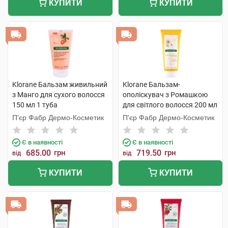
КУПИТИ
КУПИТИ
Klorane Бальзам живильний
Klorane Бальзам-
з Манго для сухого волосся
ополіскувач з Ромашкою
150 мл 1 туба
для світлого волосся 200 мл
1 туба
П'єр Фабр Дермо-Косметик
П'єр Фабр Дермо-Косметик
Є в наявності
Є в наявності
685.00
грн
719.50
грн
від
від
КУПИТИ
КУПИТИ