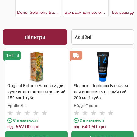
Densi-Solutions Бальзам-кондиціонер для відновлення густоти та об'єму тонкого ослабленого волосся
Бальзам для волосся екстрам'який
Фільтри
1+1=3
Original Botanic Бальзам для
Skinormil Trichonix Бальзам
кучерявого волосся жіночий
для волосся екстрам'який
150 мл 1 туба
200 мл 1 туба
Egalle S.L.
ЕйДжіФранс
Є в наявності
Є в наявності
562.00
грн
640.50
грн
від
від