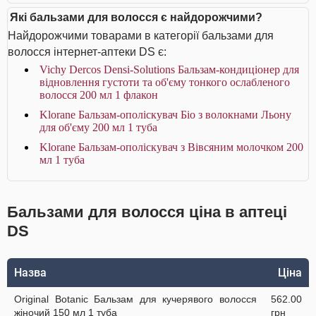
Які бальзами для волосся є найдорожчими?
Найдорожчими товарами в категорії бальзами для
волосся інтернет-аптеки DS є:
Vichy Dercos Densi-Solutions Бальзам-кондиціонер для
відновлення густоти та об'єму тонкого ослабленого
волосся 200 мл 1 флакон
Klorane Бальзам-ополіскувач Біо з волокнами Льону
для об'єму 200 мл 1 туба
Klorane Бальзам-ополіскувач з Вівсяним молочком 200
мл 1 туба
Бальзами для волосся ціна в аптеці
DS
Назва
Ціна
Original Botanic Бальзам для кучерявого волосся
562.00
жіночий 150 мл 1 туба
грн