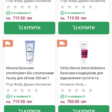
П'єр Фабр Дермо-Косметик
П'єр Фабр Дермо-Косметик
Є в наявності
Є в наявності
719.50
грн
719.50
грн
від
від
КУПИТИ
КУПИТИ
Klorane Бальзам-
Vichy Dercos Densi-Solutions
ополіскувач Біо з волокнами
Бальзам-кондиціонер для
Льону для об'єму 200 мл 1
відновлення густоти та
туба
об'єму тонкого ослабленого
П'єр Фабр Дермо-Косметик
Косметік Актів
волосся 200 мл 1 флакон
Інтернаціональ
Є в наявності
Є в наявності
719.50
грн
785.00
грн
від
від
КУПИТИ
КУПИТИ