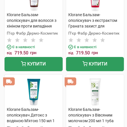
Klorane Бальзам-
Klorane Бальзам-
ополіскувач для волосся з
ополіскувач з екстрактом
хініном проти випадіння
Граната захист для
волосся 200 мл 1 туба
фарбованого волосся 200
П'єр Фабр Дермо-Косметик
П'єр Фабр Дермо-Косметик
мл 1 туба
Є в наявності
Є в наявності
719.50
грн
719.50
грн
від
від
КУПИТИ
КУПИТИ
Klorane Бальзам-
Klorane Бальзам-
ополіскувач Детокс з
ополіскувач з Вівсяним
водяною М'ятою 150 мл 1
молочком 200 мл 1 туба
туба