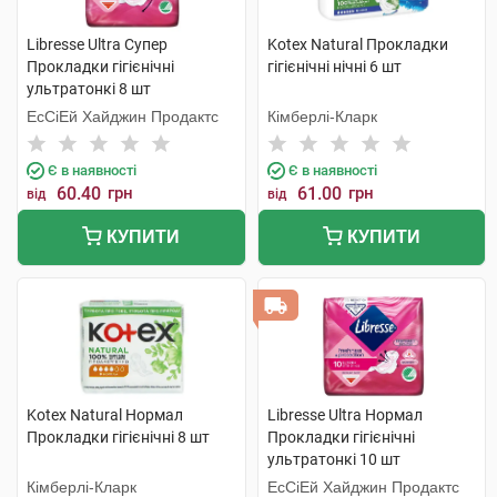
Libresse Ultra Супер
Kotex Natural Прокладки
Прокладки гігієнічні
гігієнічні нічні 6 шт
ультратонкі 8 шт
ЕсСіЕй Хайджин Продактс
Кімберлі-Кларк
Є в наявності
Є в наявності
60.40
грн
61.00
грн
від
від
КУПИТИ
КУПИТИ
Kotex Natural Нормал
Libresse Ultra Нормал
Прокладки гігієнічні 8 шт
Прокладки гігієнічні
ультратонкі 10 шт
Кімберлі-Кларк
ЕсСіЕй Хайджин Продактс