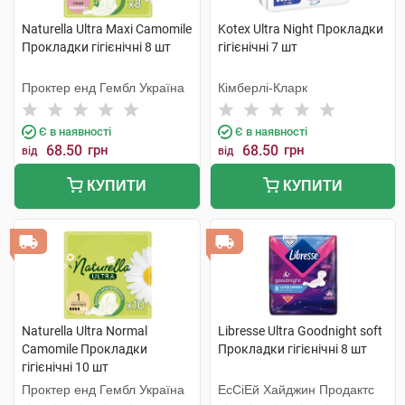
Naturella Ultra Maxi Camomile
Kotex Ultra Night Прокладки
Прокладки гігієнічні 8 шт
гігієнічні 7 шт
Проктер енд Гембл Україна
Кімберлі-Кларк
Є в наявності
Є в наявності
68.50
грн
68.50
грн
від
від
КУПИТИ
КУПИТИ
Naturella Ultra Normal
Libresse Ultra Goodnight soft
Camomile Прокладки
Прокладки гігієнічні 8 шт
гігієнічні 10 шт
Проктер енд Гембл Україна
ЕсСіЕй Хайджин Продактс