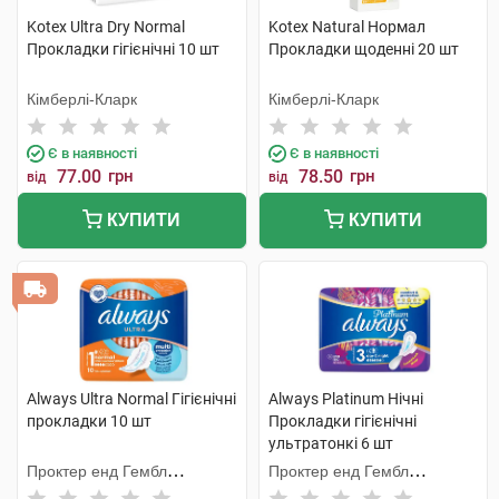
Kotex Ultra Dry Normal
Kotex Natural Нормал
Прокладки гігієнічні 10 шт
Прокладки щоденні 20 шт
Кімберлі-Кларк
Кімберлі-Кларк
Є в наявності
Є в наявності
77.00
грн
78.50
грн
від
від
КУПИТИ
КУПИТИ
Always Ultra Normal Гігієнічні
Always Platinum Нічні
прокладки 10 шт
Прокладки гігієнічні
ультратонкі 6 шт
Проктер енд Гембл
Проктер енд Гембл
Мануфекчурінг
Мануфекчурінг