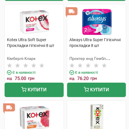
Kotex Ultra Soft Super
Always Ultra Super Гігієнічні
Прокладки гігієнічні 8 шт
прокладки 8 шт
Кімберлі-Кларк
Проктер енд Гембл
Мануфекчурінг
Є в наявності
Є в наявності
75.00
грн
76.20
грн
від
від
КУПИТИ
КУПИТИ