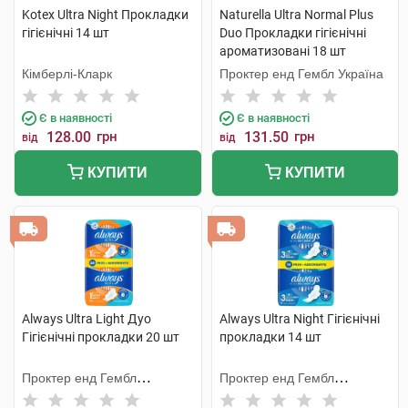
Kotex Ultra Night Прокладки
Naturella Ultra Normal Plus
гігієнічні 14 шт
Duo Прокладки гігієнічні
ароматизовані 18 шт
Кімберлі-Кларк
Проктер енд Гембл Україна
Є в наявності
Є в наявності
128.00
грн
131.50
грн
від
від
КУПИТИ
КУПИТИ
Always Ultra Light Дуо
Always Ultra Night Гігієнічні
Гігієнічні прокладки 20 шт
прокладки 14 шт
Проктер енд Гембл
Проктер енд Гембл
Мануфекчурінг
Мануфекчурінг