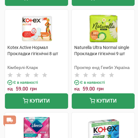
Kotex Active Нормал
Naturella Ultra Normal single
Прокладки гігієнічні 8 шт
Прокладки гігієнічні 9 шт
Кімберлі-Кларк
Проктер енд Гембл Україна
Є в наявності
Є в наявності
59.00
грн
59.00
грн
від
від
КУПИТИ
КУПИТИ