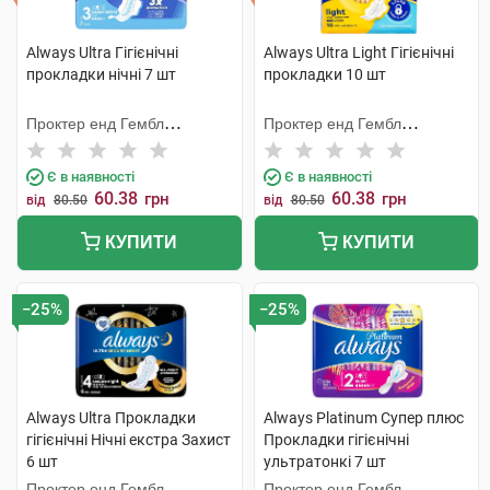
Always Ultra Гігієнічні
Always Ultra Light Гігієнічні
прокладки нічні 7 шт
прокладки 10 шт
Проктер енд Гембл
Проктер енд Гембл
Мануфекчурінг
Мануфекчурінг
Є в наявності
Є в наявності
60.38
60.38
грн
грн
від
80.50
від
80.50
КУПИТИ
КУПИТИ
−25%
−25%
Always Ultra Прокладки
Always Platinum Супер плюс
гігієнічні Нічні екстра Захист
Прокладки гігієнічні
6 шт
ультратонкі 7 шт
Проктер енд Гембл
Проктер енд Гембл