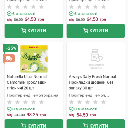
Мануфекчурінг
Мануфекчурінг
Є в наявності
Є в наявності
64.50
64.50
грн
грн
від
86.00
від
86.00
КУПИТИ
КУПИТИ
−25%
Naturella Ultra Normal
Always Daily Fresh Normal
Camomile Прокладки
Прокладки щоденні без
гігієнічні 20 шт
запаху 30 шт
Проктер енд Гембл Україна
Проктер енд Гембл
Мануфекчурінг
Є в наявності
Є в наявності
98.25
грн
54.50
грн
від
131.00
від
КУПИТИ
КУПИТИ