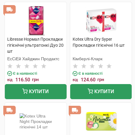
Libresse Нормал Прокладки
Kotex Ultra Dry Syper
гігієнічні ультратонкі Дуо 20
Прокладки гігієнічні 16 шт
шт
ЕсСіЕй Хайджин Продактс
Кімберлі-Кларк
Є в наявності
Є в наявності
116.50
грн
124.60
грн
від
від
КУПИТИ
КУПИТИ