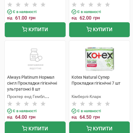
Є в наявності
Є в наявності
61.00
грн
62.00
грн
від
від
КУПИТИ
КУПИТИ
Always Platinum Нормал
Kotex Natural Супер
сінгл Прокладки гігієнічні
Прокладки гігієнічні 7 шт
ультратонкі 8 шт
Проктер енд Гембл
Кімберлі-Кларк
Мануфекчурінг
Є в наявності
Є в наявності
64.00
грн
64.50
грн
від
від
КУПИТИ
КУПИТИ