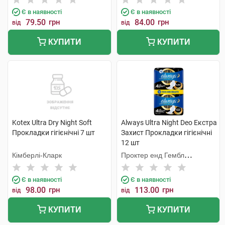
Є в наявності
Є в наявності
79.50
грн
84.00
грн
від
від
КУПИТИ
КУПИТИ
Kotex Ultra Dry Night Soft
Always Ultra Night Deo Екстра
Прокладки гігієнічні 7 шт
Захист Прокладки гігієнічні
12 шт
Кімберлі-Кларк
Проктер енд Гембл
Мануфекчурінг
Є в наявності
Є в наявності
98.00
грн
113.00
грн
від
від
КУПИТИ
КУПИТИ