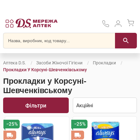
Аптека D.S.
Засоби Жіночої Гігієни
Прокладки
Прокладки У Корсунi-Шевченківському
Прокладки у Корсунi-
Шевченківському
Фільтри
−25%
−25%