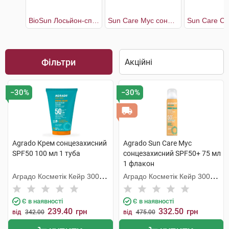
BioSun Лосьйон-спрей сонцезахисний SPF60
Sun Care Мус сонцезахисний SPF50+
Фільтри
−30%
−30%
Agrado Крем сонцезахисний
Agrado Sun Care Мус
SPF50 100 мл 1 туба
сонцезахисний SPF50+ 75 мл
1 флакон
Аградо Косметік Кейр 3000
Аградо Косметік Кейр 3000
С.Л.У.
С.Л.У.
Є в наявності
Є в наявності
239.40
332.50
грн
грн
від
342.00
від
475.00