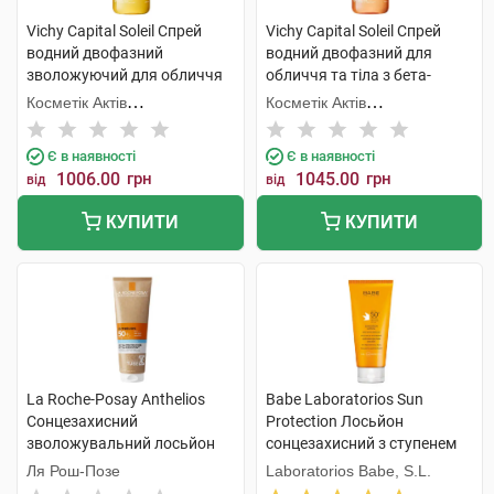
Vichy Capital Soleil Спрей
Vichy Capital Soleil Спрей
водний двофазний
водний двофазний для
зволожуючий для обличчя
обличчя та тіла з бета-
та тіла з гіалуроновою
каротином, що посилює
Косметік Актів
Косметік Актів
кислотою SPF50 200 мл 1
засмагу SPF50 200 мл 1
Інтернаціональ
Інтернаціональ
флакон
флакон
Є в наявності
Є в наявності
1006.00
грн
1045.00
грн
від
від
КУПИТИ
КУПИТИ
La Roche-Posay Anthelios
Babe Laboratorios Sun
Сонцезахисний
Protection Лосьйон
зволожувальний лосьйон
сонцезахисний з ступенем
для обличчя та тіла SPF50+
захисту SPF 50+ і
Ля Рош-Позе
Laboratorios Babe, S.L.
250 мл 1 туба
заспокійливими активними