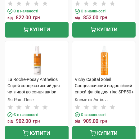
дорослих SPF50+ 150 мл 1
Інтернаціональ
Інтернаціональ
туба
Є в наявності
Є в наявності
822.00
грн
853.00
грн
від
від
КУПИТИ
КУПИТИ
La Roche-Posay Anthelios
Vichy Capital Soleil
Спрей сонцезахисний для
Сонцезахисний водостійкий
чутливої до сонця шкіри
спрей-флюїд для тіла SPF50+
обличчя та тіла SPF30 200
200 мл 1 флакон
Ля Рош-Позе
Косметік Актів
мл 1 флакон
Інтернаціональ
Є в наявності
Є в наявності
902.00
грн
909.00
грн
від
від
КУПИТИ
КУПИТИ