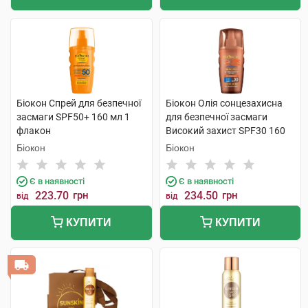
Біокон Спрей для безпечної
Біокон Олія сонцезахисна
засмаги SPF50+ 160 мл 1
для безпечної засмаги
флакон
Високий захист SPF30 160
мл 1 флакон
Біокон
Біокон
Є в наявності
Є в наявності
223.70
грн
234.50
грн
від
від
КУПИТИ
КУПИТИ