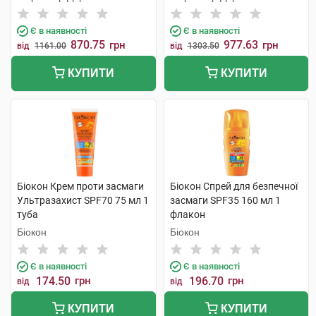
Є в наявності
Є в наявності
870.75
977.63
грн
грн
від
1161.00
від
1303.50
КУПИТИ
КУПИТИ
Біокон Крем проти засмаги
Біокон Спрей для безпечної
Ультразахист SPF70 75 мл 1
засмаги SPF35 160 мл 1
туба
флакон
Біокон
Біокон
Є в наявності
Є в наявності
174.50
грн
196.70
грн
від
від
КУПИТИ
КУПИТИ