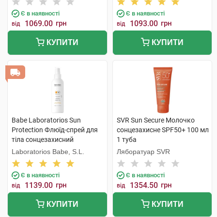
компонентам 200 мл 1 туба
Є в наявності
Є в наявності
1069.00
грн
1093.00
грн
від
від
КУПИТИ
КУПИТИ
Babe Laboratorios Sun
SVR Sun Secure Молочко
Protection Флюїд-спрей для
сонцезахисне SPF50+ 100 мл
тіла сонцезахисний
1 туба
водостійкий з SPF50 200 мл
Laboratorios Babe, S.L.
Ляборатуар SVR
1 флакон
Є в наявності
Є в наявності
1139.00
грн
1354.50
грн
від
від
КУПИТИ
КУПИТИ