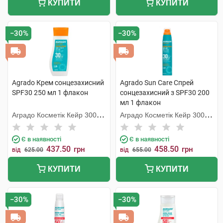
КУПИТИ
КУПИТИ
−30%
−30%
Agrado Крем сонцезахисний
Agrado Sun Care Спрей
SPF30 250 мл 1 флакон
сонцезахисний з SPF30 200
мл 1 флакон
Аградо Косметік Кейр 3000
Аградо Косметік Кейр 3000
С.Л.У.
С.Л.У.
Є в наявності
Є в наявності
437.50
458.50
грн
грн
від
625.00
від
655.00
КУПИТИ
КУПИТИ
−30%
−30%