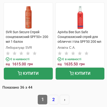
SVR Sun Secure Спрей
Apivita Bee Sun Safe
сонцезахисний SPF50+ 200
Сонцезахисний спрей для
мл 1 балон
обличчя і тіла SPF50 200 мл
1 флакон
Ляборатуар SVR
Апівіта С.А.
Є в наявності
Є в наявності
1615.00
грн
1635.50
грн
від
від
КУПИТИ
КУПИТИ
Показано
36
з
44
1
2
›