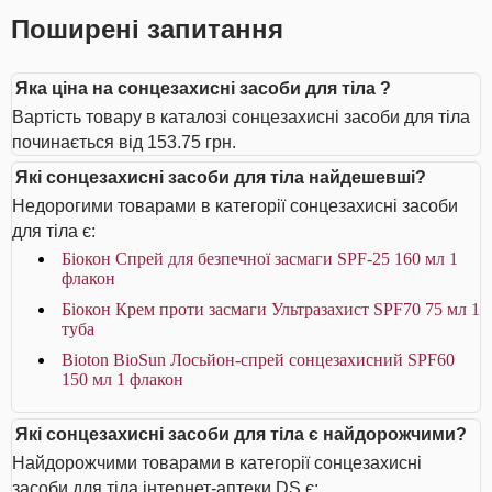
Поширені запитання
Яка ціна на сонцезахисні засоби для тіла ?
Вартість товару в каталозі сонцезахисні засоби для тіла
починається від 153.75 грн.
Які сонцезахисні засоби для тіла найдешевші?
Недорогими товарами в категорії сонцезахисні засоби
для тіла є:
Біокон Спрей для безпечної засмаги SPF-25 160 мл 1
флакон
Біокон Крем проти засмаги Ультразахист SPF70 75 мл 1
туба
Bioton BioSun Лосьйон-спрей сонцезахисний SPF60
150 мл 1 флакон
Які сонцезахисні засоби для тіла є найдорожчими?
Найдорожчими товарами в категорії сонцезахисні
засоби для тіла інтернет-аптеки DS є: