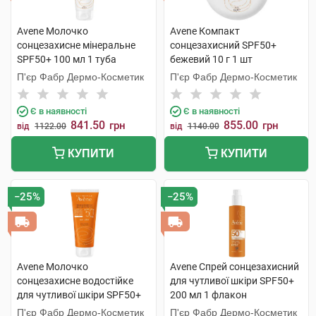
Avene Молочко
Avene Компакт
сонцезахисне мінеральне
сонцезахисний SPF50+
SPF50+ 100 мл 1 туба
бежевий 10 г 1 шт
П'єр Фабр Дермо-Косметик
П'єр Фабр Дермо-Косметик
Є в наявності
Є в наявності
841.50
855.00
грн
грн
від
1122.00
від
1140.00
КУПИТИ
КУПИТИ
−25%
−25%
Avene Молочко
Avene Спрей сонцезахисний
сонцезахисне водостійке
для чутливої шкіри SPF50+
для чутливої шкіри SPF50+
200 мл 1 флакон
100 мл 1 туба
П'єр Фабр Дермо-Косметик
П'єр Фабр Дермо-Косметик