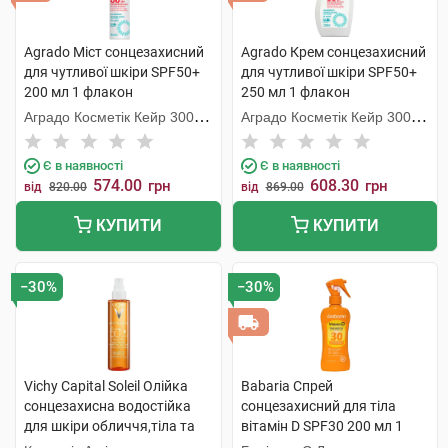
Agrado Міст сонцезахисний
Agrado Крем сонцезахисний
для чутливої шкіри SPF50+
для чутливої шкіри SPF50+
200 мл 1 флакон
250 мл 1 флакон
Аградо Косметік Кейр 3000
Аградо Косметік Кейр 3000
С.Л.У.
С.Л.У.
Є в наявності
Є в наявності
574.00
608.30
грн
грн
від
820.00
від
869.00
КУПИТИ
КУПИТИ
−30%
−30%
Vichy Capital Soleil Олійка
Babaria Спрей
сонцезахисна водостійка
сонцезахисний для тіла
для шкіри обличчя,тіла та
вітамін D SPF30 200 мл 1
волосся SPF50+ 200 мл 1
флакон