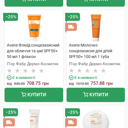
−25%
−25%
Avene Флюїд сонцезахисний
Avene Молочко
для обличчя та шиї SPF50+
сонцезахисне для дітей
50 мл 1 флакон
SPF50+ 100 мл 1 туба
П'єр Фабр Дермо-Косметик
П'єр Фабр Дермо-Косметик
Є в наявності
Є в наявності
708.75
757.88
грн
грн
від
945.00
від
1010.50
КУПИТИ
КУПИТИ
−25%
−25%