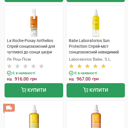
La Roche-Posay Anthelios
Babe Laboratorios Sun
Спрей сонцезахисний для
Protection Спрей-міст
чутливої до сонця шкіри
сонцезахисний невидимий
обличчя та тіла SPF50+ 200
для обличчя, тіла та волосся
Ля Рош-Позе
Laboratorios Babe, S.L.
мл 1 флакон
з SPF50 150 мл 1 флакон
Є в наявності
Є в наявності
916.00
грн
967.00
грн
від
від
КУПИТИ
КУПИТИ