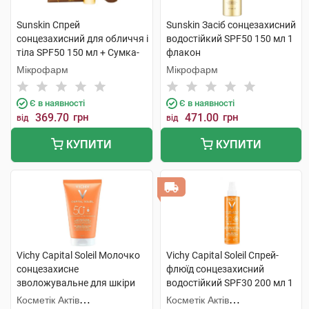
Sunskin Спрей
Sunskin Засіб сонцезахисний
сонцезахисний для обличчя і
водостійкий SPF50 150 мл 1
тіла SPF50 150 мл + Сумка-
флакон
шопер 150 мл 1 набір
Мікрофарм
Мікрофарм
Є в наявності
Є в наявності
369.70
грн
471.00
грн
від
від
КУПИТИ
КУПИТИ
Vichy Capital Soleil Молочко
Vichy Capital Soleil Спрей-
сонцезахисне
флюїд сонцезахисний
зволожувальне для шкіри
водостійкий SPF30 200 мл 1
обличчя та тіла дітей та
флакон
Косметік Актів
Косметік Актів