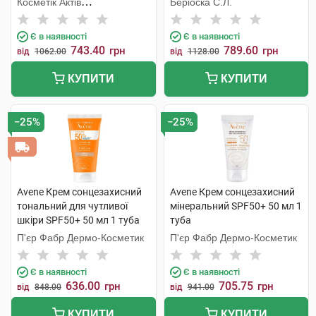
Косметік Актів
Беріоска С.Л.
флакон
Інтернаціональ
Є в наявності
Є в наявності
743.40
789.60
грн
грн
від
1062.00
від
1128.00
КУПИТИ
КУПИТИ
−25%
−25%
Avene Крем сонцезахисний
Avene Крем сонцезахисний
тональний для чутливої
мінеральний SPF50+ 50 мл 1
шкіри SPF50+ 50 мл 1 туба
туба
П'єр Фабр Дермо-Косметик
П'єр Фабр Дермо-Косметик
Є в наявності
Є в наявності
636.00
705.75
грн
грн
від
848.00
від
941.00
КУПИТИ
КУПИТИ