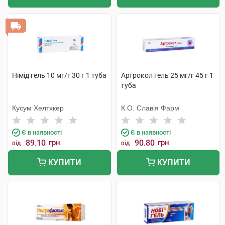
Німід гель 10 мг/г 30 г 1 туба
Артрокол гель 25 мг/г 45 г 1
туба
Кусум Хелтхкер
К.О. Славія Фарм
Є в наявності
Є в наявності
89.10
грн
90.80
грн
від
від
КУПИТИ
КУПИТИ