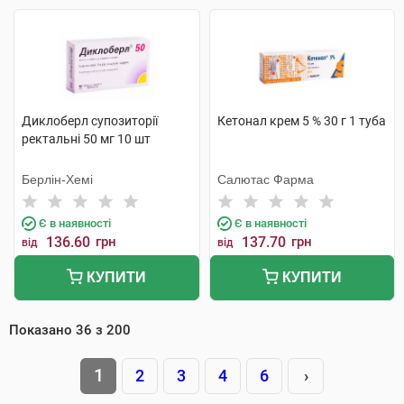
Диклоберл супозиторії
Кетонал крем 5 % 30 г 1 туба
ректальні 50 мг 10 шт
Берлін-Хемі
Салютас Фарма
Є в наявності
Є в наявності
136.60
грн
137.70
грн
від
від
КУПИТИ
КУПИТИ
Показано
36
з
200
1
2
3
4
6
›