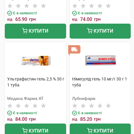
Є в наявності
Є в наявності
65.90
грн
74.00
грн
від
від
КУПИТИ
КУПИТИ
Ультрафастин гель 2,5 % 30 г
Німесулід гель 10 мг/г 30 г 1
1 туба
туба
Медана Фарма АТ
Лубнифарм
Є в наявності
Є в наявності
84.00
грн
85.20
грн
від
від
КУПИТИ
КУПИТИ