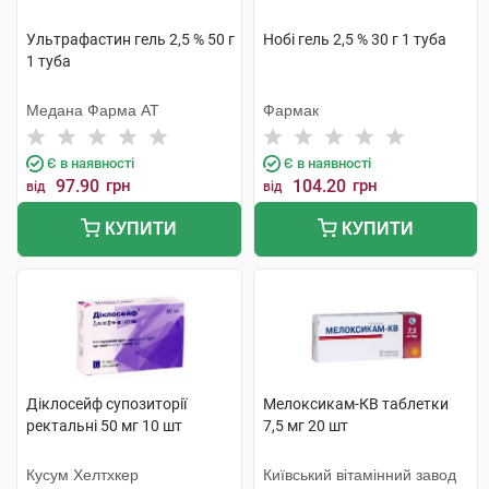
Ультрафастин гель 2,5 % 50 г
Нобі гель 2,5 % 30 г 1 туба
1 туба
Медана Фарма АТ
Фармак
Є в наявності
Є в наявності
97.90
грн
104.20
грн
від
від
КУПИТИ
КУПИТИ
Діклосейф супозиторії
Мелоксикам-КВ таблетки
ректальні 50 мг 10 шт
7,5 мг 20 шт
Кусум Хелтхкер
Київський вітамінний завод