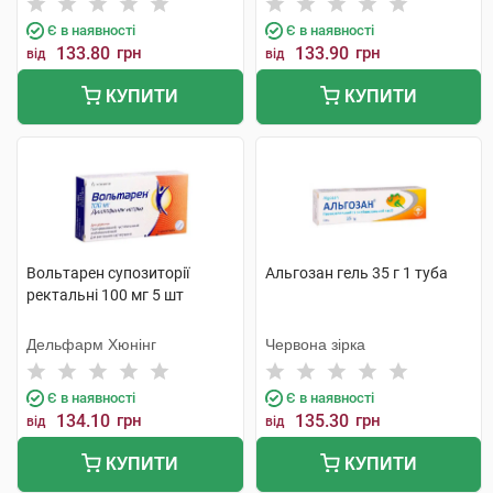
Є в наявності
Є в наявності
133.80
грн
133.90
грн
від
від
КУПИТИ
КУПИТИ
Вольтарен супозиторії
Альгозан гель 35 г 1 туба
ректальні 100 мг 5 шт
Дельфарм Хюнінг
Червона зірка
Є в наявності
Є в наявності
134.10
грн
135.30
грн
від
від
КУПИТИ
КУПИТИ