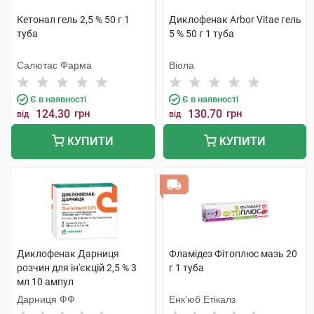
Кетонал гель 2,5 % 50 г 1
Диклофенак Arbor Vitae гель
туба
5 % 50 г 1 туба
Салютас Фарма
Віола
Є в наявності
Є в наявності
124.30
грн
130.70
грн
від
від
КУПИТИ
КУПИТИ
Диклофенак Дарниця
Фламідез Фітоплюс мазь 20
розчин для ін'єкцій 2,5 % 3
г 1 туба
мл 10 ампул
Дарниця ФФ
Енк'юб Етікалз