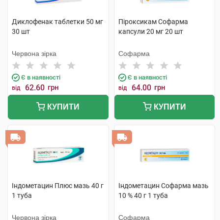
Диклофенак таблетки 50 мг
Піроксикам Софарма
30 шт
капсули 20 мг 20 шт
Червона зірка
Софарма
Є в наявності
Є в наявності
62.60
грн
64.00
грн
від
від
КУПИТИ
КУПИТИ
Індометацин Плюс мазь 40 г
Індометацин Софарма мазь
1 туба
10 % 40 г 1 туба
Червона зірка
Софарма