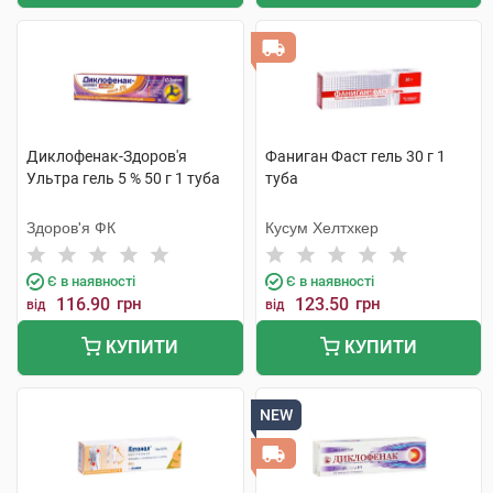
Диклофенак-Здоров'я
Фаниган Фаст гель 30 г 1
Ультра гель 5 % 50 г 1 туба
туба
Здоров'я ФК
Кусум Хелтхкер
Є в наявності
Є в наявності
116.90
грн
123.50
грн
від
від
КУПИТИ
КУПИТИ
NEW