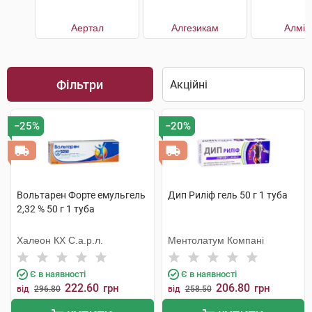
Аертал
Алгезикам
Алмір
Фільтри
−25%
−20%
Вольтарен Форте емульгель
Дип Риліф гель 50 г 1 туба
2,32 % 50 г 1 туба
Халеон КХ С.а.р.л.
Ментолатум Компані
Є в наявності
Є в наявності
222.60
206.80
грн
грн
від
296.80
від
258.50