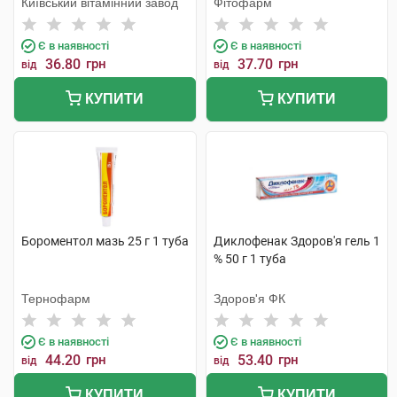
Київський вітамінний завод
Фітофарм
Є в наявності
Є в наявності
36.80
грн
37.70
грн
від
від
КУПИТИ
КУПИТИ
Бороментол мазь 25 г 1 туба
Диклофенак Здоров'я гель 1
% 50 г 1 туба
Тернофарм
Здоров'я ФК
Є в наявності
Є в наявності
44.20
грн
53.40
грн
від
від
КУПИТИ
КУПИТИ