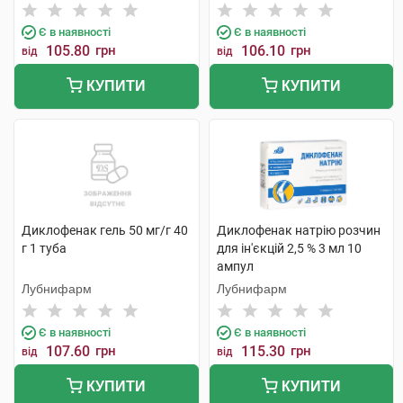
Є в наявності
Є в наявності
105.80
грн
106.10
грн
від
від
КУПИТИ
КУПИТИ
Диклофенак гель 50 мг/г 40
Диклофенак натрію розчин
г 1 туба
для ін'єкцій 2,5 % 3 мл 10
ампул
Лубнифарм
Лубнифарм
Є в наявності
Є в наявності
107.60
грн
115.30
грн
від
від
КУПИТИ
КУПИТИ