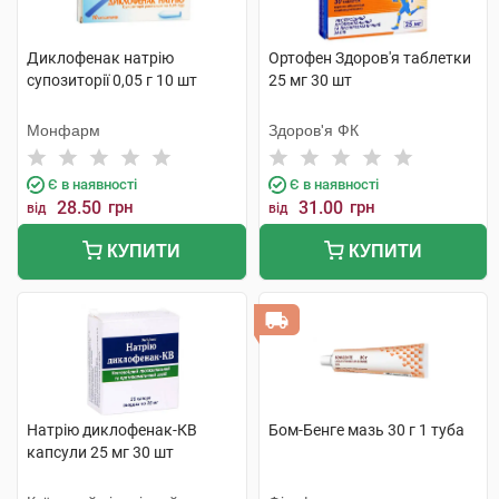
Диклофенак натрію
Ортофен Здоров'я таблетки
супозиторії 0,05 г 10 шт
25 мг 30 шт
Монфарм
Здоров'я ФК
Є в наявності
Є в наявності
28.50
грн
31.00
грн
від
від
КУПИТИ
КУПИТИ
Натрію диклофенак-КВ
Бом-Бенге мазь 30 г 1 туба
капсули 25 мг 30 шт