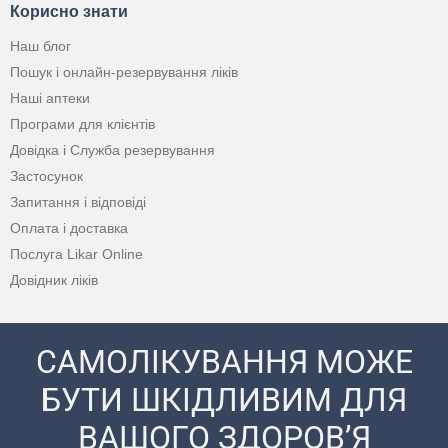
Корисно знати
Наш блог
Пошук і онлайн-резервування ліків
Наші аптеки
Програми для клієнтів
Довідка і Служба резервування
Застосунок
Запитання і відповіді
Оплата і доставка
Послуга Likar Online
Довідник ліків
САМОЛІКУВАННЯ МОЖЕ
БУТИ ШКІДЛИВИМ ДЛЯ
ВАШОГО ЗДОРОВ’Я