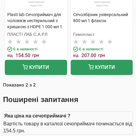
Plasti lab Сечоприймач для
Сечозбірник універсальний
чоловіків нестерильний з
800 мл 1 флакон
кришкою з HDPE 1 000 мл 1
шт
ПЛАСТІ ЛАБ С.А.Р.Л.
Гемопласт
Є в наявності
Є в наявності
154.50
грн
207.00
грн
від
від
КУПИТИ
КУПИТИ
Показано
2
з
2
Поширені запитання
Яка ціна на сечоприймачі ?
Вартість товару в каталозі сечоприймачі починається від
154.5 грн.