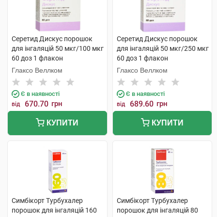
Серетид Дискус порошок
Серетид Дискус порошок
для інгаляцій 50 мкг/100 мкг
для інгаляцій 50 мкг/250 мкг
60 доз 1 флакон
60 доз 1 флакон
Глаксо Веллком
Глаксо Веллком
Є в наявності
Є в наявності
670.70
грн
689.60
грн
від
від
КУПИТИ
КУПИТИ
Симбікорт Турбухалер
Симбікорт Турбухалер
порошок для інгаляцій 160
порошок для інгаляцій 80