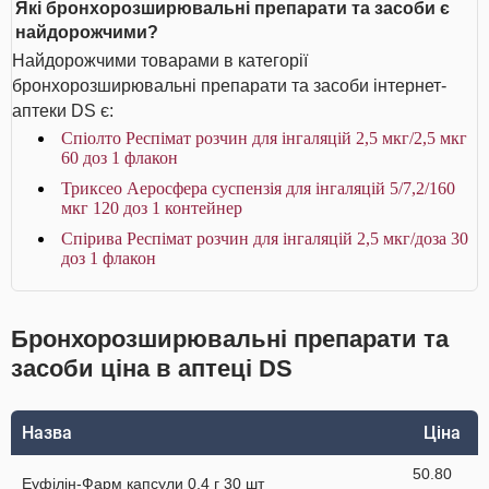
Які бронхорозширювальні препарати та засоби є
найдорожчими?
Найдорожчими товарами в категорії
бронхорозширювальні препарати та засоби інтернет-
аптеки DS є:
Спіолто Респімат розчин для інгаляцій 2,5 мкг/2,5 мкг
60 доз 1 флакон
Триксео Аеросфера суспензія для інгаляцій 5/7,2/160
мкг 120 доз 1 контейнер
Спірива Респімат розчин для інгаляцій 2,5 мкг/доза 30
доз 1 флакон
Бронхорозширювальні препарати та
засоби ціна в аптеці DS
Назва
Ціна
50.80
Еуфілін-Фарм капсули 0,4 г 30 шт