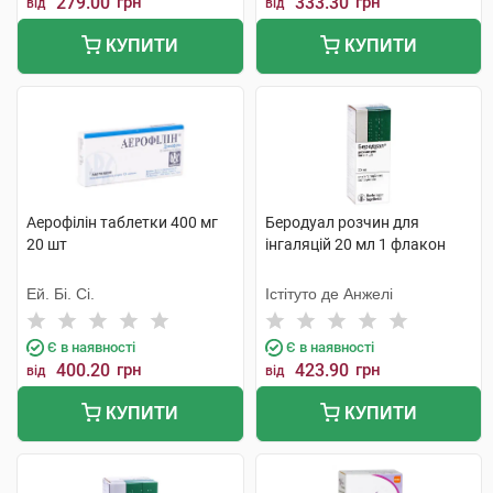
279.00
грн
333.30
грн
від
від
КУПИТИ
КУПИТИ
Аерофілін таблетки 400 мг
Беродуал розчин для
20 шт
інгаляцій 20 мл 1 флакон
Ей. Бі. Сі.
Істітуто де Анжелі
Є в наявності
Є в наявності
400.20
грн
423.90
грн
від
від
КУПИТИ
КУПИТИ