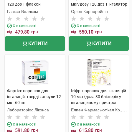
120 доз 1 флакон
мкг/дозу 120 доз 1 інгалятор
Глаксо Веллком
Оріон Корпорейшн
Є в наявності
Є в наявності
479.80
грн
550.10
грн
від
від
КУПИТИ
КУПИТИ
Фортікс порошок для
Ізіфрі порошок для інгаляцій
інгаляцій, тверді капсули 12
10 мкг/доза 30 блістерів у
мкг 60 шт
інгаляційному пристрої
Елпенхалер 1 набір
Лабораторіос Ліконса
Елпен Фармасьютікал Ко.,
Інк.
Є в наявності
Є в наявності
591.80
грн
615.80
грн
від
від