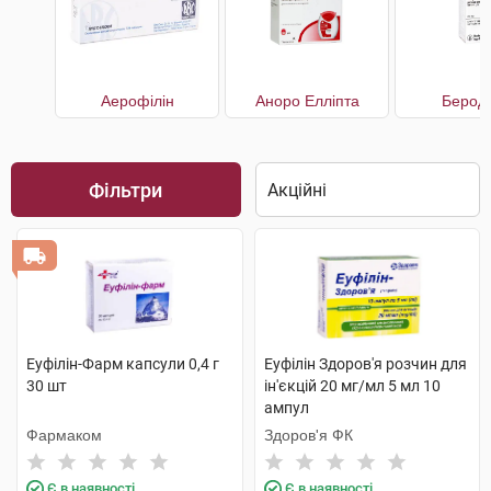
Аерофілін
Аноро Елліпта
Берод
Фільтри
Еуфілін-Фарм капсули 0,4 г
Еуфілін Здоров'я розчин для
30 шт
ін'єкцій 20 мг/мл 5 мл 10
ампул
Фармаком
Здоров'я ФК
Є в наявності
Є в наявності