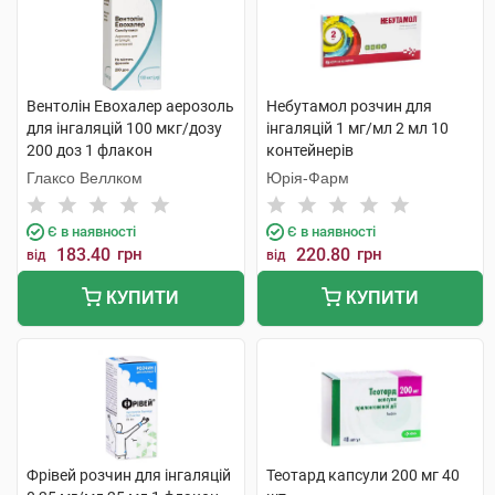
Вентолін Евохалер аерозоль
Небутамол розчин для
для інгаляцій 100 мкг/дозу
інгаляцій 1 мг/мл 2 мл 10
200 доз 1 флакон
контейнерів
Глаксо Веллком
Юрія-Фарм
Є в наявності
Є в наявності
183.40
грн
220.80
грн
від
від
КУПИТИ
КУПИТИ
Фрівей розчин для інгаляцій
Теотард капсули 200 мг 40