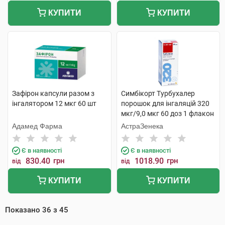
КУПИТИ
КУПИТИ
Зафірон капсули разом з
Симбікорт Турбухалер
інгалятором 12 мкг 60 шт
порошок для інгаляцій 320
мкг/9,0 мкг 60 доз 1 флакон
Адамед Фарма
АстраЗенека
Є в наявності
Є в наявності
830.40
грн
1018.90
грн
від
від
КУПИТИ
КУПИТИ
Показано
36
з
45