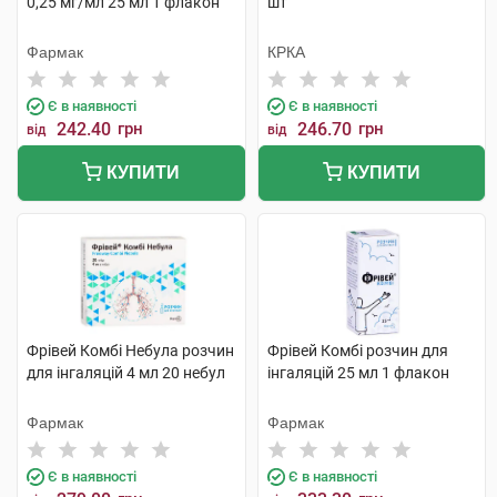
0,25 мг/мл 25 мл 1 флакон
шт
Фармак
КРКА
Є в наявності
Є в наявності
242.40
грн
246.70
грн
від
від
КУПИТИ
КУПИТИ
Фрівей Комбі Небула розчин
Фрівей Комбі розчин для
для інгаляцій 4 мл 20 небул
інгаляцій 25 мл 1 флакон
Фармак
Фармак
Є в наявності
Є в наявності