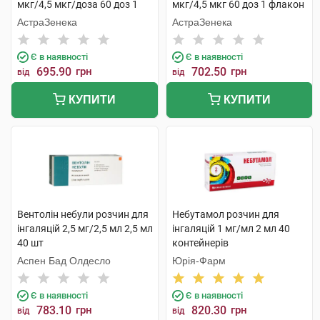
мкг/4,5 мкг/доза 60 доз 1
мкг/4,5 мкг 60 доз 1 флакон
флакон
АстраЗенека
АстраЗенека
Є в наявності
Є в наявності
695.90
грн
702.50
грн
від
від
КУПИТИ
КУПИТИ
Вентолін небули розчин для
Небутамол розчин для
інгаляцій 2,5 мг/2,5 мл 2,5 мл
інгаляцій 1 мг/мл 2 мл 40
40 шт
контейнерів
Аспен Бад Олдесло
Юрія-Фарм
Є в наявності
Є в наявності
783.10
грн
820.30
грн
від
від