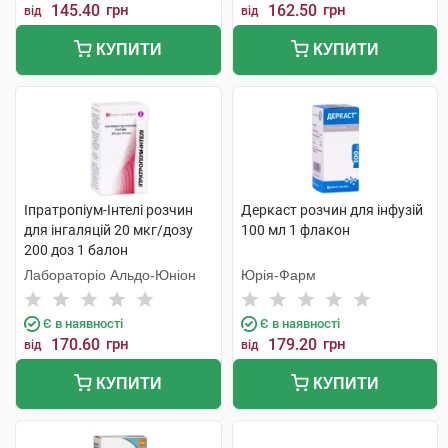
145.40
грн
162.50
грн
від
від
КУПИТИ
КУПИТИ
Іпратропіум-Інтелі розчин
Деркаст розчин для інфузій
для інгаляцій 20 мкг/дозу
100 мл 1 флакон
200 доз 1 балон
Лабораторіо Альдо-Юніон
Юрія-Фарм
Є в наявності
Є в наявності
170.60
грн
179.20
грн
від
від
КУПИТИ
КУПИТИ