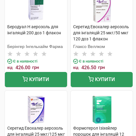
Беродуал Н аерозоль для
Серетид Евохалер аерозоль
інгаляцій 200 доз 1 флакон
для інгаляцій 25 мкг/50 мкг
120 доз 1 флакон
Берінгер Інгельхайм Фарма
Глаксо Веллком
Є в наявності
Є в наявності
426.00
грн
426.50
грн
від
від
КУПИТИ
КУПИТИ
Серетид Евохалер аерозоль
Формотерол Ізіхейлер
для інгаляцій 25 мкг/125 мкг
порошок для інгаляцій 12