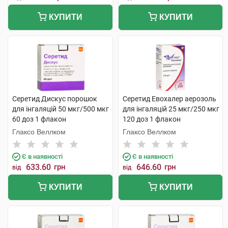
КУПИТИ
КУПИТИ
Серетид Дискус порошок
Серетид Евохалер аерозоль
для інгаляцій 50 мкг/500 мкг
для інгаляцій 25 мкг/250 мкг
60 доз 1 флакон
120 доз 1 флакон
Глаксо Веллком
Глаксо Веллком
Є в наявності
Є в наявності
633.60
грн
646.60
грн
від
від
КУПИТИ
КУПИТИ