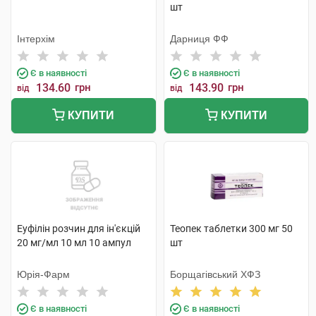
шт
Інтерхім
Дарниця ФФ
Є в наявності
Є в наявності
134.60
грн
143.90
грн
від
від
КУПИТИ
КУПИТИ
Еуфілін розчин для ін'єкцій
Теопек таблетки 300 мг 50
20 мг/мл 10 мл 10 ампул
шт
Юрія-Фарм
Борщагівський ХФЗ
Є в наявності
Є в наявності