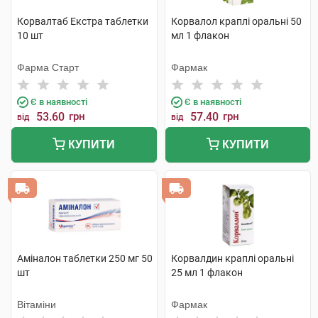
Корвалтаб Екстра таблетки
Корвалол краплі оральні 50
10 шт
мл 1 флакон
Фарма Старт
Фармак
Є в наявності
Є в наявності
53.60
грн
57.40
грн
від
від
КУПИТИ
КУПИТИ
Аміналон таблетки 250 мг 50
Корвалдин краплі оральні
шт
25 мл 1 флакон
Вітаміни
Фармак