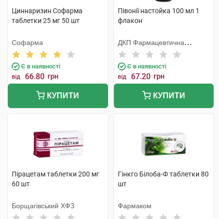
Циннаризин Софарма
Півонії настойка 100 мл 1
таблетки 25 мг 50 шт
флакон
Софарма
ДКП Фармацевтична
фабрика
Є в наявності
Є в наявності
66.80
грн
67.20
грн
від
від
КУПИТИ
КУПИТИ
Пірацетам таблетки 200 мг
Гінкго Білоба-Ф таблетки 80
60 шт
шт
Борщагівський ХФЗ
Фармаком