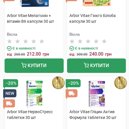
Arbor Vitae Мелатонін +
Arbor Vitae Гінкго Білоба
вітамін В6 капсули 30 шт
капсули 30 шт
Віола
Віола
Є в наявності
Є в наявності
212.00
240.00
грн
грн
від
265.00
від
300.00
КУПИТИ
КУПИТИ
−20%
−20%
NEW
Arbor Vitae НервоСтресс
Arbor Vitae Гліцин Актив
таблетки 30 шт
Формула таблетки 30 шт