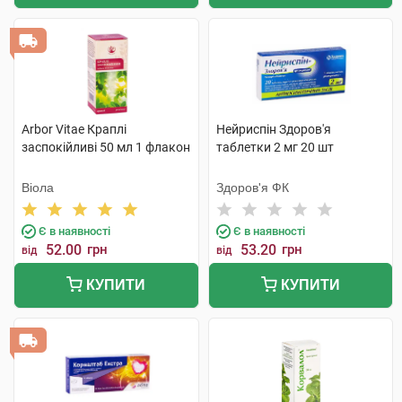
Arbor Vitae Краплі
Нейриспін Здоров'я
заспокійливі 50 мл 1 флакон
таблетки 2 мг 20 шт
Віола
Здоров'я ФК
Є в наявності
Є в наявності
52.00
грн
53.20
грн
від
від
КУПИТИ
КУПИТИ