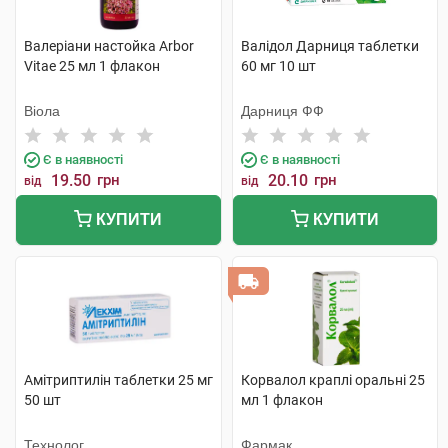
Валеріани настойка Arbor
Валідол Дарниця таблетки
Vitae 25 мл 1 флакон
60 мг 10 шт
Віола
Дарниця ФФ
Є в наявності
Є в наявності
19.50
грн
20.10
грн
від
від
КУПИТИ
КУПИТИ
Амітриптилін таблетки 25 мг
Корвалол краплі оральні 25
50 шт
мл 1 флакон
Технолог
Фармак