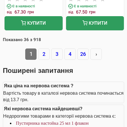
Є в наявності
Є в наявності
67.30
грн
67.50
грн
від
від
КУПИТИ
КУПИТИ
Показано
36
з
918
1
2
3
4
26
›
Поширені запитання
Яка ціна на нервова система ?
Вартість товару в каталозі нервова система починається
від 13.7 грн.
Які нервова система найдешевші?
Недорогими товарами в категорії нервова система є:
Пустирника настойка 25 мл 1 флакон