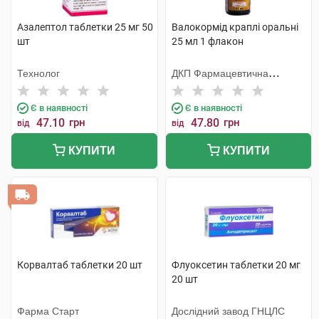
Азалептол таблетки 25 мг 50
Валокормід краплі оральні
шт
25 мл 1 флакон
Технолог
ДКП Фармацевтична
фабрика
Є в наявності
Є в наявності
47.10
грн
47.80
грн
від
від
КУПИТИ
КУПИТИ
Корвалтаб таблетки 20 шт
Флуоксетин таблетки 20 мг
20 шт
Фарма Старт
Дослідний завод ГНЦЛС