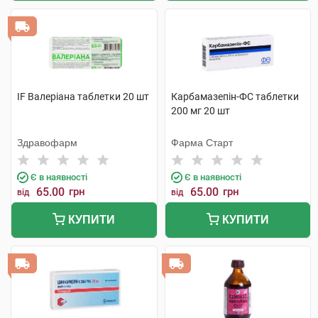
IF Валеріана таблетки 20 шт
Карбамазепін-ФС таблетки
200 мг 20 шт
Здравофарм
Фарма Старт
Є в наявності
Є в наявності
65.00
грн
65.00
грн
від
від
КУПИТИ
КУПИТИ