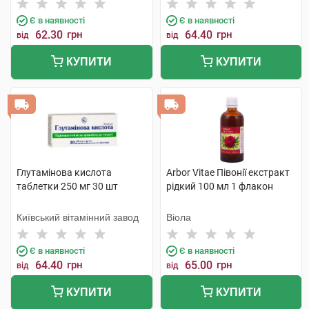
Є в наявності
Є в наявності
62.30
грн
64.40
грн
від
від
КУПИТИ
КУПИТИ
Глутамінова кислота
Arbor Vitae Півонії екстракт
таблетки 250 мг 30 шт
рідкий 100 мл 1 флакон
Київський вітамінний завод
Віола
Є в наявності
Є в наявності
64.40
грн
65.00
грн
від
від
КУПИТИ
КУПИТИ