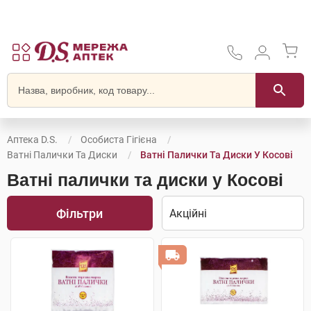
Аптека D.S.
Особиста Гігієна
Ватні Палички Та Диски
Ватні Палички Та Диски У Косові
Ватні палички та диски у Косові
Фільтри