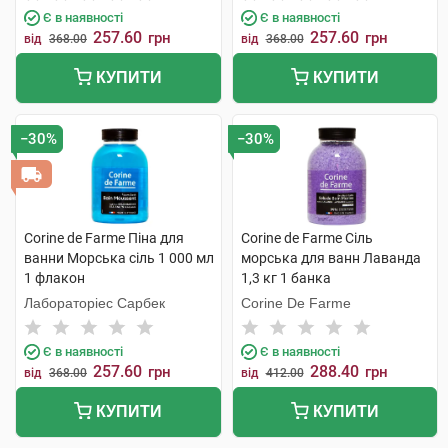
Є в наявності
Є в наявності
257.60
257.60
грн
грн
від
368.00
від
368.00
КУПИТИ
КУПИТИ
−30%
−30%
Corine de Farme Піна для
Corine de Farme Сіль
ванни Морська сіль 1 000 мл
морська для ванн Лаванда
1 флакон
1,3 кг 1 банка
Лабораторіес Сарбек
Corine De Farme
Є в наявності
Є в наявності
257.60
288.40
грн
грн
від
368.00
від
412.00
КУПИТИ
КУПИТИ