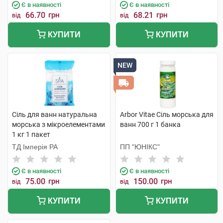
Є в наявності
Є в наявності
66.70
грн
68.21
грн
від
від
КУПИТИ
КУПИТИ
NEW
Сіль для ванн натуральна
Arbor Vitae Сіль морська для
морська з мікроелементами
ванн 700 г 1 банка
1 кг 1 пакет
ТД Імперія РА
ПП "ЮНІКС"
Є в наявності
Є в наявності
75.00
грн
150.00
грн
від
від
КУПИТИ
КУПИТИ