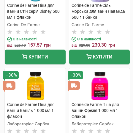
Corine de Farme Піна для
Corine de Farme Сіль
ванни Стіч серія Disney 500
морська для ванн Лаванда
мл 1 флакон
600 г 1 банка
Corine De Farme
Corine De Farme
Є в наявності
Є в наявності
157.57
230.30
грн
грн
від
225.10
від
329.00
КУПИТИ
КУПИТИ
−30%
−30%
Corine de Farme Піна для
Corine de Farme Піна для
ванни Ваніль 1 000 мл 1
ванни Фрезія 1 000 мл 1
флакон
флакон
Лабораторіес Сарбек
Лабораторіес Сарбек