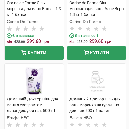
Corine de Farme Сіль
Corine de Farme Сіль
морська для ванн Ваніль 1,3
морська для ванн Алое Вера
кг 1 банка
1,3 кг 1 банка
Corine De Farme
Corine De Farme
Є в наявності
Є в наявності
299.60
299.60
грн
грн
від
428.00
від
428.00
КУПИТИ
КУПИТИ
Домашній Доктор Сіль для
Домашній Доктор Сіль для
ванн з екстрактом
ванн морська натуральна
лавандою дой-пак 500 г 1
дой-пак 500 г 1 пакет
пакет
Ельфа НВО
Ельфа НВО