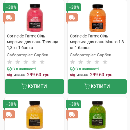
−30%
−30%
Corine de Farme Сіль
Corine de Farme Сіль
морська для ванн Троянда
морська для ванн Манго 1,3
1,3 кг 1 банка
кг 1 банка
Лабораторіес Сарбек
Лабораторіес Сарбек
Є в наявності
Є в наявності
299.60
299.60
грн
грн
від
428.00
від
428.00
КУПИТИ
КУПИТИ
−30%
−30%