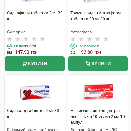
Сиднофарм таблетки 2 мг 30
Триметазидин Астрафарм
шт
таблетки 20 мг 60 шт
Софарма
Астрафарм
Є в наявності
Є в наявності
147.90
грн
192.80
грн
від
від
КУПИТИ
КУПИТИ
Сидокард таблетки 4 мг 30
Нітрогліцерин концентрат
шт
для інфузій 10 мг/мл 2 мл 10
ампул
Київський вітамінний завод
Дослідний завод ГНЦЛС