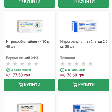
КУПИТИ
КУПИТИ
Нітросорбід таблетки 10 мг
Нітрогранулонг таблетки 2,9
40 шт
мг 50 шт
Борщагівський ХФЗ
Технолог
Є в наявності
Є в наявності
77.50
грн
78.60
грн
від
від
КУПИТИ
КУПИТИ