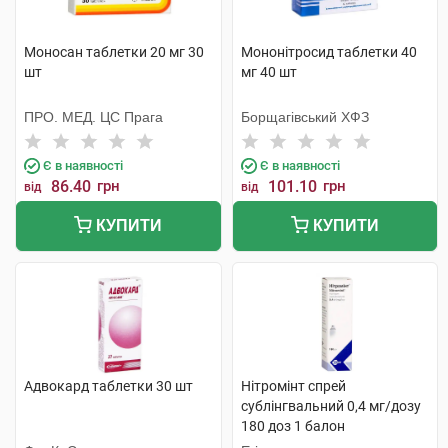
Моносан таблетки 20 мг 30
Мононітросид таблетки 40
шт
мг 40 шт
ПРО. МЕД. ЦС Прага
Борщагівський ХФЗ
Є в наявності
Є в наявності
86.40
грн
101.10
грн
від
від
КУПИТИ
КУПИТИ
Адвокард таблетки 30 шт
Нітромінт спрей
сублінгвальний 0,4 мг/дозу
180 доз 1 балон