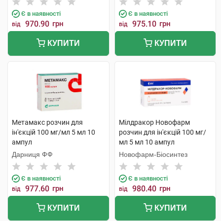
Є в наявності
Є в наявності
970.90
грн
975.10
грн
від
від
КУПИТИ
КУПИТИ
Метамакс розчин для
Мілдракор Новофарм
ін'єкцій 100 мг/мл 5 мл 10
розчин для ін'єкцій 100 мг/
ампул
мл 5 мл 10 ампул
Дарниця ФФ
Новофарм-Біосинтез
Є в наявності
Є в наявності
977.60
грн
980.40
грн
від
від
КУПИТИ
КУПИТИ