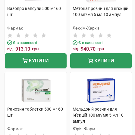
Вазопро капсули 500 мг 60
Метонат розчин для ін'єкцій
шт
100 мг/мл 5 мл 10 ампул
Фармак
Лекхім-Харків
Є в наявності
Є в наявності
913.10
грн
940.70
грн
від
від
КУПИТИ
КУПИТИ
Ранозин таблетки 500 мг 60
Мельдоній розчин для
шт
ін'єкцій 100 мг/мл 5 мл 10
ампул
Фармак
Юрія-Фарм