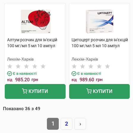
Алтум розчин для ін'єкцій
Цитоцерт розчин для ін'єкцій
100 мг/мл 5 мл 10 ампул
100 мг/мл 5 мл 10 ампул
Лекхім-Харків
Лекхім-Харків
Є в наявності
Є в наявності
985.20
грн
989.60
грн
від
від
КУПИТИ
КУПИТИ
Показано
36
з
49
1
2
›