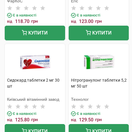
ФарКоС
Егіс
Є в наявності
Є в наявності
118.70
грн
123.00
грн
від
від
КУПИТИ
КУПИТИ
Сидокард таблетки 2 мг 30
Нітрогранулонг таблетки 5,2
шт
мг 50 шт
Київський вітамінний завод
Технолог
Є в наявності
Є в наявності
125.80
грн
129.50
грн
від
від
КУПИТИ
КУПИТИ