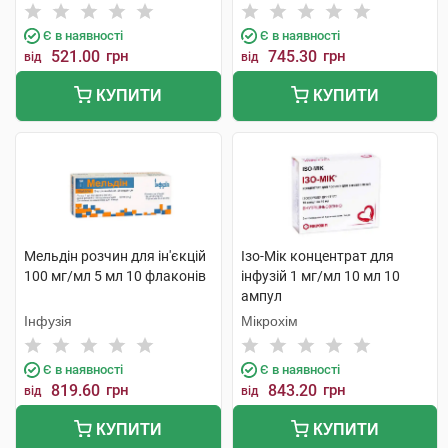
Є в наявності
Є в наявності
521.00
грн
745.30
грн
від
від
КУПИТИ
КУПИТИ
Мельдін розчин для ін'єкцій
Ізо-Мік концентрат для
100 мг/мл 5 мл 10 флаконів
інфузій 1 мг/мл 10 мл 10
ампул
Інфузія
Мікрохім
Є в наявності
Є в наявності
819.60
грн
843.20
грн
від
від
КУПИТИ
КУПИТИ