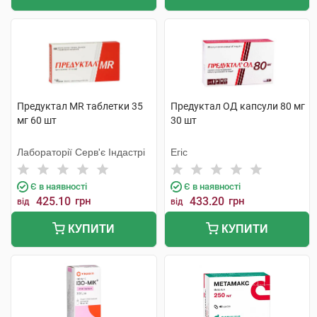
Предуктал MR таблетки 35
Предуктал ОД капсули 80 мг
мг 60 шт
30 шт
Лабораторії Серв'є Індастрі
Егіс
Є в наявності
Є в наявності
425.10
грн
433.20
грн
від
від
КУПИТИ
КУПИТИ