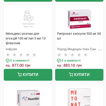
Мельдекс розчин для
Рипронат капсули 500 мг 60
ін'єкцій 100 мг/мл 5 мл 10
шт
флаконів
Інфузія
Уорлд Медицин Ілач Сан. Ве
Тідж
Є в наявності
Є в наявності
877.00
грн
883.10
грн
від
від
КУПИТИ
КУПИТИ