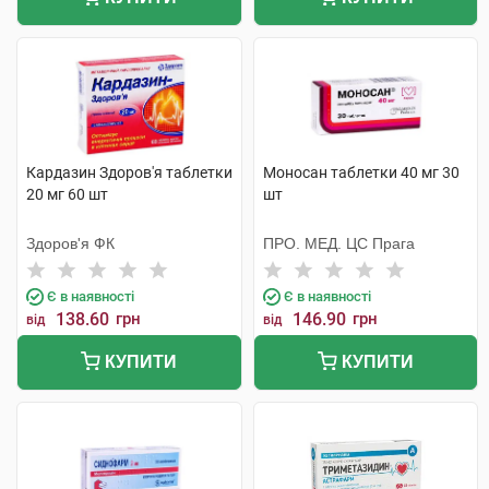
Кардазин Здоров'я таблетки
Моносан таблетки 40 мг 30
20 мг 60 шт
шт
Здоров'я ФК
ПРО. МЕД. ЦС Прага
Є в наявності
Є в наявності
138.60
грн
146.90
грн
від
від
КУПИТИ
КУПИТИ