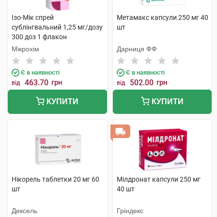
Ізо-Мік спрей
Метамакс капсули 250 мг 40
сублінгвальний 1,25 мг/дозу
шт
300 доз 1 флакон
Мікрохім
Дарниця ФФ
Є в наявності
Є в наявності
463.70
грн
502.00
грн
від
від
КУПИТИ
КУПИТИ
Нікорель таблетки 20 мг 60
Мілдронат капсули 250 мг
шт
40 шт
Дексель
Гріндекс