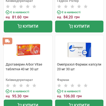
Київмедпрепарат
Гедеон Ріхтер
Є в наявності
Є в наявності
81.60
грн
84.20
грн
від
від
КУПИТИ
КУПИТИ
Дротаверин Arbor Vitae
Омепразол Фармак капсули
таблетки 40 мг 30 шт
20 мг 30 шт
Київмедпрепарат
Фармак
Є в наявності
Є в наявності
95.30
грн
106.00
грн
від
від
КУПИТИ
КУПИТИ