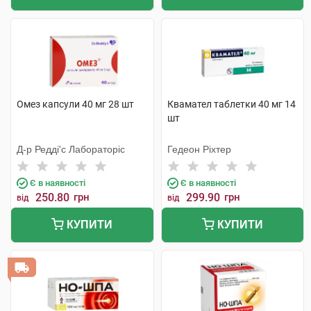
Омез капсули 40 мг 28 шт
Квамател таблетки 40 мг 14
шт
Д-р Редді'с Лабораторіс
Гедеон Ріхтер
Є в наявності
Є в наявності
250.80
грн
299.90
грн
від
від
КУПИТИ
КУПИТИ