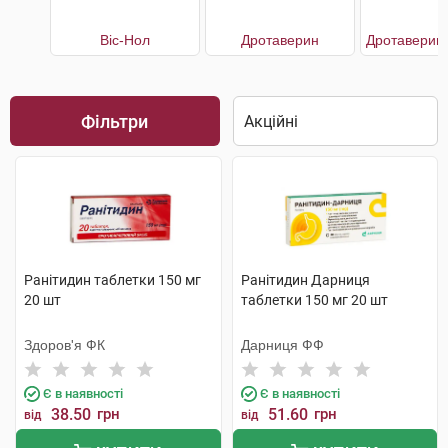
Віс-Нол
Дротаверин
Фільтри
Ранітидин таблетки 150 мг
Ранітидин Дарниця
20 шт
таблетки 150 мг 20 шт
Здоров'я ФК
Дарниця ФФ
Є в наявності
Є в наявності
38.50
грн
51.60
грн
від
від