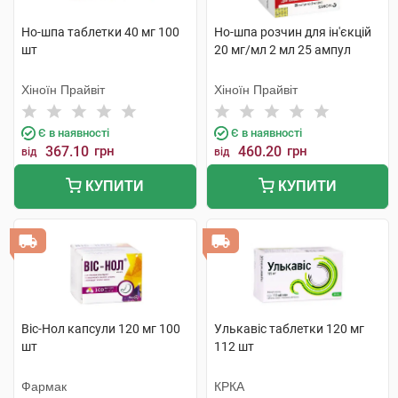
Но-шпа таблетки 40 мг 100
Но-шпа розчин для ін'єкцій
шт
20 мг/мл 2 мл 25 ампул
Хіноїн Прайвіт
Хіноїн Прайвіт
Є в наявності
Є в наявності
367.10
грн
460.20
грн
від
від
КУПИТИ
КУПИТИ
Віс-Нол капсули 120 мг 100
Улькавіс таблетки 120 мг
шт
112 шт
Фармак
КРКА