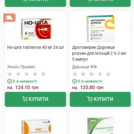
Но-шпа таблетки 40 мг 24 шт
Дротаверин Дарниця
розчин для ін'єкцій 2 % 2 мл
5 ампул
Хіноїн Прайвіт
Дарниця ФФ
Є в наявності
Є в наявності
124.10
грн
125.80
грн
від
від
КУПИТИ
КУПИТИ