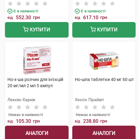
Є в наявності
Є в наявності
552.30
грн
617.10
грн
від
від
КУПИТИ
КУПИТИ
Но-х-ша розчин для ін'єкцій
Но-шпа таблетки 40 мг 60 шт
20 мг/мл 2 мл 5 ампул
Лекхім-Харків
Хіноїн Прайвіт
Немає в наявності
Немає в наявності
105.30
грн
238.80
грн
від
від
АНАЛОГИ
АНАЛОГИ