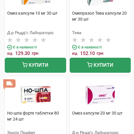
Омез капсули 10 мг 30 шт
Омепразол Тева капсули 20
мг 30 шт
Д-р Редді'с Лабораторіс
Тева
Є в наявності
Є в наявності
129.30
грн
152.10
грн
від
від
КУПИТИ
КУПИТИ
Но-шпа форте таблетки 80
Омез капсули 20 мг 30 шт
мг 24 шт
Хіноїн Прайвіт
Д-р Редді'с Лабораторіс