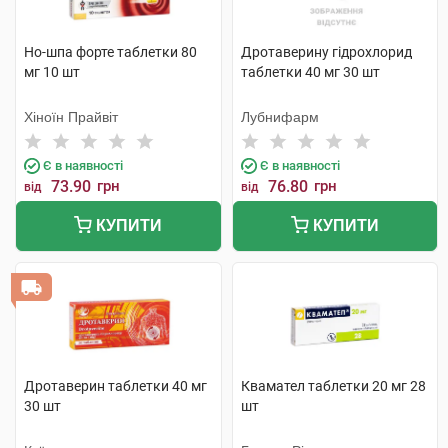
Но-шпа форте таблетки 80
Дротаверину гідрохлорид
мг 10 шт
таблетки 40 мг 30 шт
Хіноїн Прайвіт
Лубнифарм
Є в наявності
Є в наявності
73.90
грн
76.80
грн
від
від
КУПИТИ
КУПИТИ
Дротаверин таблетки 40 мг
Квамател таблетки 20 мг 28
30 шт
шт