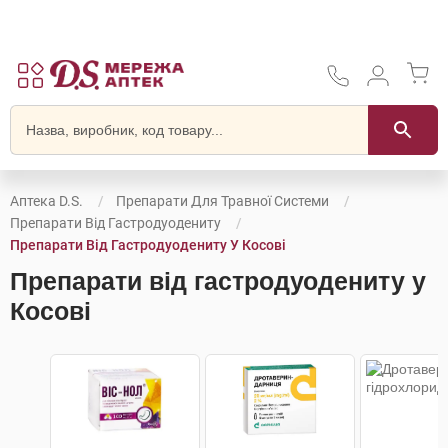
Аптека D.S.
Препарати Для Травної Системи
Препарати Від Гастродуодениту
Препарати Від Гастродуодениту У Косові
Препарати від гастродуодениту у
Косові