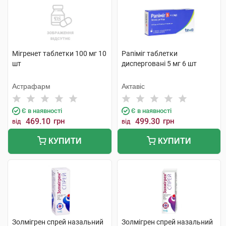
Мігренет таблетки 100 мг 10
Рапіміг таблетки
шт
дисперговані 5 мг 6 шт
Астрафарм
Актавіс
Є в наявності
Є в наявності
469.10
грн
499.30
грн
від
від
КУПИТИ
КУПИТИ
Золмігрен спрей назальний
Золмігрен спрей назальний