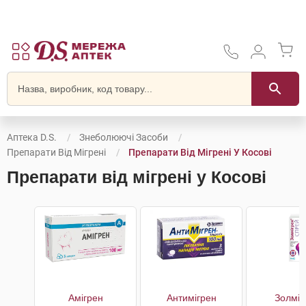
Аптека D.S.
Знеболюючі Засоби
Препарати Від Мігрені
Препарати Від Мігрені У Косові
Препарати від мігрені у Косові
Амігрен
Антимігрен
Золміг