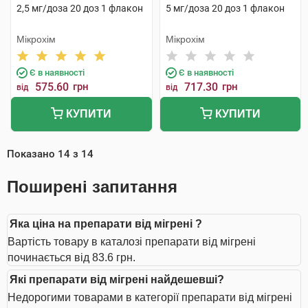
2,5 мг/доза 20 доз 1 флакон
5 мг/доза 20 доз 1 флакон
Мікрохім
Мікрохім
Є в наявності
Є в наявності
575.60
грн
717.30
грн
від
від
КУПИТИ
КУПИТИ
Показано
14
з
14
Поширені запитання
Яка ціна на препарати від мігрені ?
Вартість товару в каталозі препарати від мігрені
починається від 83.6 грн.
Які препарати від мігрені найдешевші?
Недорогими товарами в категорії препарати від мігрені