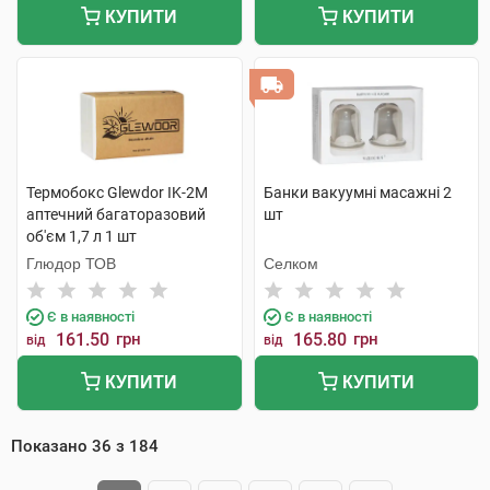
КУПИТИ
КУПИТИ
Термобокс Glewdor IK-2M
Банки вакуумні масажні 2
аптечний багаторазовий
шт
об'єм 1,7 л 1 шт
Глюдор ТОВ
Селком
Є в наявності
Є в наявності
161.50
грн
165.80
грн
від
від
КУПИТИ
КУПИТИ
Показано
36
з
184