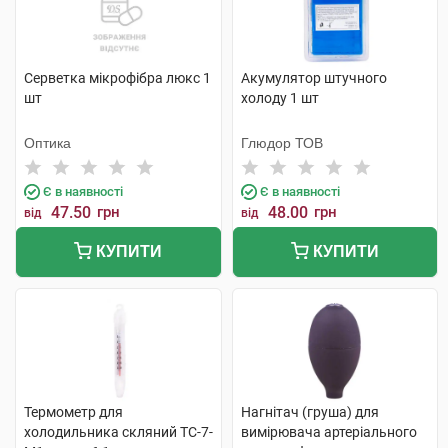
Серветка мікрофібра люкс 1
Акумулятор штучного
шт
холоду 1 шт
Оптика
Глюдор ТОВ
Є в наявності
Є в наявності
47.50
грн
48.00
грн
від
від
КУПИТИ
КУПИТИ
Термометр для
Нагнітач (груша) для
холодильника скляний ТС-7-
вимірювача артеріального