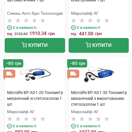
автоматичний 1 шт
електронний 1 шт
Сямінь Антс-Бро Технолоджі
Мікролайф AГ
Є в наявності
Є в наявності
1910.34
грн
441.00
грн
від
2122.60
від
КУПИТИ
КУПИТИ
−80 грн
−80 грн
Microlife BP AG1-20 Тонометр
Microlife BP AG1-30 Тонометр
механічний зі стетоскопом 1
механічний з вмонтованим
шт
стетоскопом 1 шт
Мікролайф AГ
Мікролайф AГ
Є в наявності
Є в наявності