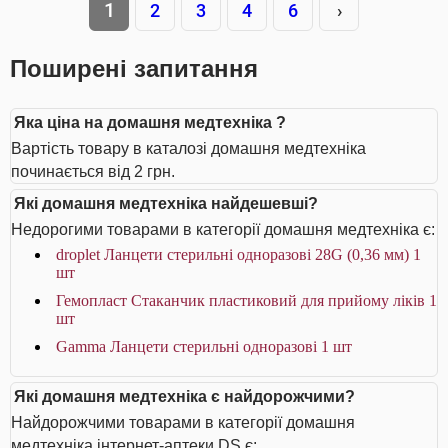
1
2
3
4
6
›
Поширені запитання
Яка ціна на домашня медтехніка ?
Вартість товару в каталозі домашня медтехніка
починається від 2 грн.
Які домашня медтехніка найдешевші?
Недорогими товарами в категорії домашня медтехніка є:
droplet Ланцети стерильні одноразові 28G (0,36 мм) 1
шт
Гемопласт Стаканчик пластиковий для прийому ліків 1
шт
Gamma Ланцети стерильні одноразові 1 шт
Які домашня медтехніка є найдорожчими?
Найдорожчими товарами в категорії домашня
медтехніка інтернет-аптеки DS є: