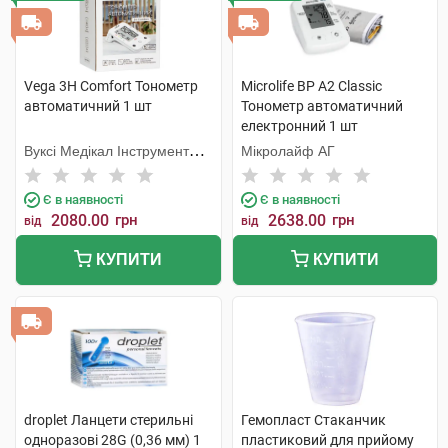
Vega 3H Comfort Тонометр
Microlife BP A2 Classic
автоматичний 1 шт
Тонометр автоматичний
електронний 1 шт
Вуксі Медікал Інструмент
Мікролайф AГ
Фекторі
Є в наявності
Є в наявності
2080.00
грн
2638.00
грн
від
від
КУПИТИ
КУПИТИ
droplet Ланцети стерильні
Гемопласт Стаканчик
одноразові 28G (0,36 мм) 1
пластиковий для прийому