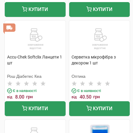
КУПИТИ
КУПИТИ
Accu-Chek Softclix Ланцети 1
Серветка мікрофібра з
шт
декором 1 шт
Рош Діабетес Кеа
Оптика
Є в наявності
Є в наявності
8.00
грн
40.50
грн
від
від
КУПИТИ
КУПИТИ