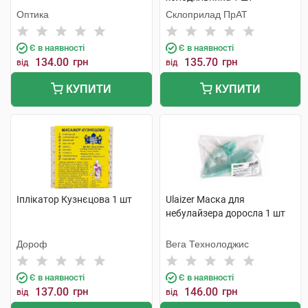
Оптика
Склоприлад ПрАТ
Є в наявності
Є в наявності
134.00
грн
135.70
грн
від
від
КУПИТИ
КУПИТИ
Іплікатор Кузнєцова 1 шт
Ulaizer Маска для
небулайзера доросла 1 шт
Дороф
Вега Технолоджис
Є в наявності
Є в наявності
137.00
грн
146.00
грн
від
від