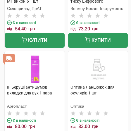
М1 викон.6 1 шт
тиску цифрового
напівавтоматичного, колір
Склоприлад ПрАТ
Венжоу Боканг Інструментс
сірий 1 шт
Є в наявності
Є в наявності
54.40
грн
73.20
грн
від
від
КУПИТИ
КУПИТИ
IF Беруші антишумові
Оптика Ланцюжок для
вкладки для вух 1 пара
окулярів 1 шт
Аргопласт
Оптика
Є в наявності
Є в наявності
80.00
грн
83.00
грн
від
від