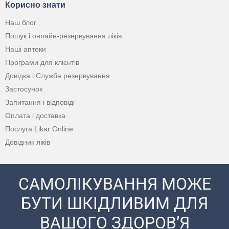
Корисно знати
Наш блог
Пошук і онлайн-резервування ліків
Наші аптеки
Програми для клієнтів
Довідка і Служба резервування
Застосунок
Запитання і відповіді
Оплата і доставка
Послуга Likar Online
Довідник ліків
САМОЛІКУВАННЯ МОЖЕ
БУТИ ШКІДЛИВИМ ДЛЯ
ВАШОГО ЗДОРОВ’Я