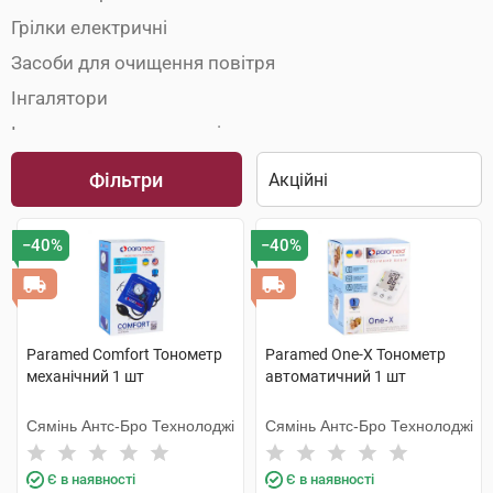
Грілки електричні
Засоби для очищення повітря
Інгалятори
Інша домашня медтехніка
Масажери та аплікатори
Фільтри
Стетоскопи
Термометри
−40%
−40%
Термометри кімнатні
Тонометри
Paramed Comfort Тонометр
Paramed One-X Тонометр
механічний 1 шт
автоматичний 1 шт
Сямінь Антс-Бро Технолоджі
Сямінь Антс-Бро Технолоджі
Є в наявності
Є в наявності