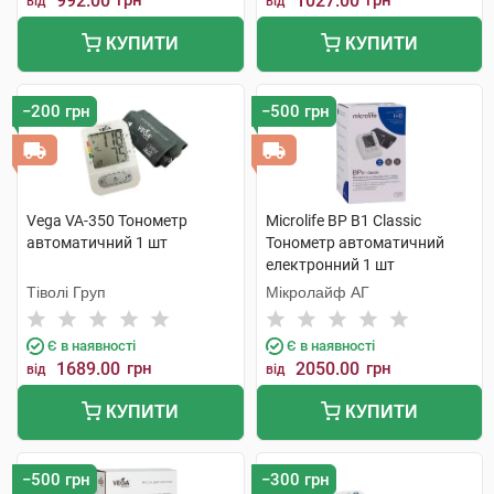
992.00
грн
1027.00
грн
від
від
КУПИТИ
КУПИТИ
−200 грн
−500 грн
Vega VA-350 Тонометр
Microlife BP B1 Classic
автоматичний 1 шт
Тонометр автоматичний
електронний 1 шт
Тіволі Груп
Мікролайф AГ
Є в наявності
Є в наявності
1689.00
грн
2050.00
грн
від
від
КУПИТИ
КУПИТИ
−500 грн
−300 грн