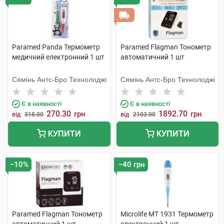
Paramed Panda Термометр
Paramed Flagman Тонометр
медичний електронний 1 шт
автоматичний 1 шт
Сямінь Антс-Бро Технолоджі
Сямінь Антс-Бро Технолоджі
Є в наявності
Є в наявності
270.30
1892.70
грн
грн
від
318.00
від
2103.00
КУПИТИ
КУПИТИ
−10%
−40 грн
Paramed Flagman Тонометр
Microlife MT 1931 Термометр