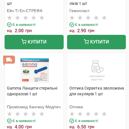
шт
ліків 1 шт
Ейч Ті Ел-СТРЕФА
Гемопласт
Є в наявності
Є в наявності
2.00
грн
2.90
грн
від
від
КУПИТИ
КУПИТИ
Gamma Ланцети стерильні
Оптика Серветка зволожена
одноразові 1 шт
для окулярів 1 шт
Промісмед Хангжоу Медітеч
Оптика
Є в наявності
Є в наявності
4.00
грн
6.50
грн
від
від