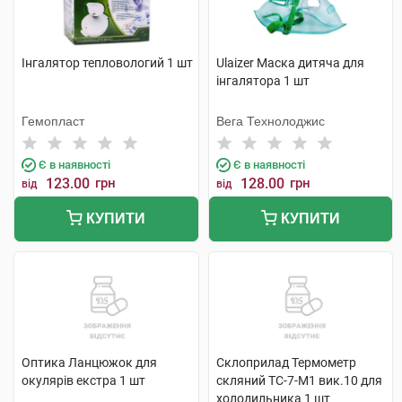
Інгалятор тепловологий 1 шт
Ulaizer Маска дитяча для
інгалятора 1 шт
Гемопласт
Вега Технолоджис
Є в наявності
Є в наявності
123.00
грн
128.00
грн
від
від
КУПИТИ
КУПИТИ
Оптика Ланцюжок для
Склоприлад Термометр
окулярів екстра 1 шт
скляний ТС-7-М1 вик.10 для
холодильника 1 шт