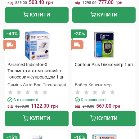
503.40
777.00
грн
грн
від
839.00
від
1295.00
КУПИТИ
КУПИТИ
−40%
−30%
Paramed Indicator-X
Contour Plus Глюкометр 1 шт
Тонометр автоматичний з
голосовим супроводом 1 шт
Сямінь Антс-Бро Технолоджі
Байєр Консьюмер
Є в наявності
Є в наявності
1122.00
567.00
грн
грн
від
1870.00
від
810.00
КУПИТИ
КУПИТИ
−15%
−10%