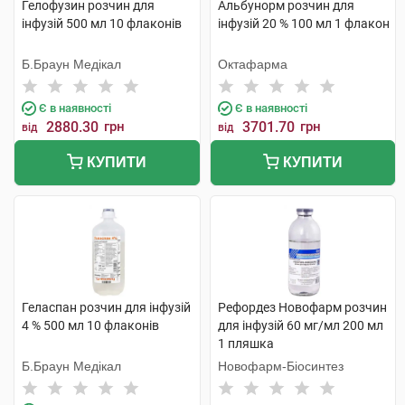
Гелофузин розчин для
Альбунорм розчин для
інфузій 500 мл 10 флаконів
інфузій 20 % 100 мл 1 флакон
Б.Браун Медікал
Октафарма
Є в наявності
Є в наявності
2880.30
грн
3701.70
грн
від
від
КУПИТИ
КУПИТИ
Геласпан розчин для інфузій
Рефордез Новофарм розчин
4 % 500 мл 10 флаконів
для інфузій 60 мг/мл 200 мл
1 пляшка
Б.Браун Медікал
Новофарм-Біосинтез