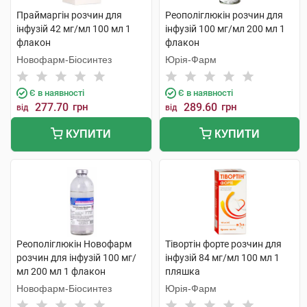
Праймаргін розчин для
Реополіглюкін розчин для
інфузій 42 мг/мл 100 мл 1
інфузій 100 мг/мл 200 мл 1
флакон
флакон
Новофарм-Біосинтез
Юрія-Фарм
Є в наявності
Є в наявності
277.70
грн
289.60
грн
від
від
КУПИТИ
КУПИТИ
Реополіглюкін Новофарм
Тівортін форте розчин для
розчин для інфузій 100 мг/
інфузій 84 мг/мл 100 мл 1
мл 200 мл 1 флакон
пляшка
Новофарм-Біосинтез
Юрія-Фарм