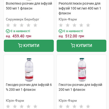
Волютенз розчин для інфузій
Реополіглюкін розчин для
500 мл 1 флакон
інфузій 100 мг/мл 400 мл 1
флакон
Серумверк Бернбург
Юрія-Фарм
Є в наявності
Є в наявності
459.40
грн
512.00
грн
від
від
КУПИТИ
КУПИТИ
Гекодез розчин для інфузій 6
Гекотон розчин для інфузій
% 200 мл 1 флакон
200 мл 1 флакон
Юрія-Фарм
Юрія-Фарм