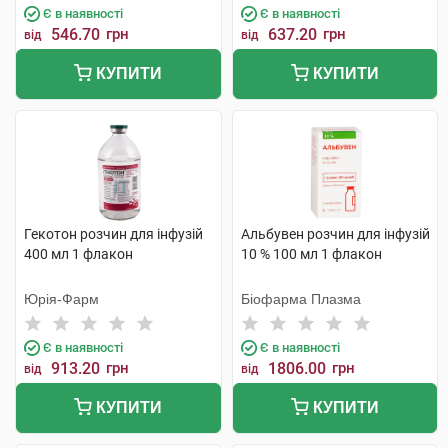
Є в наявності
Є в наявності
546.70
грн
637.20
грн
від
від
КУПИТИ
КУПИТИ
Гекотон розчин для інфузій
Альбувен розчин для інфузій
400 мл 1 флакон
10 % 100 мл 1 флакон
Юрія-Фарм
Біофарма Плазма
Є в наявності
Є в наявності
913.20
грн
1806.00
грн
від
від
КУПИТИ
КУПИТИ