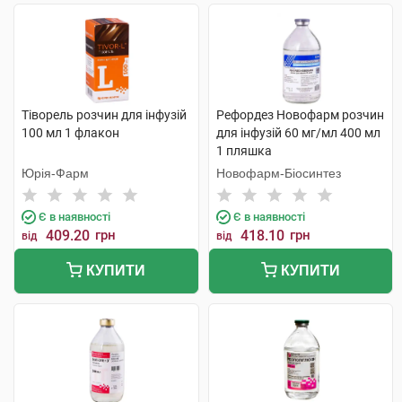
Тіворель розчин для інфузій
Рефордез Новофарм розчин
100 мл 1 флакон
для інфузій 60 мг/мл 400 мл
1 пляшка
Юрія-Фарм
Новофарм-Біосинтез
Є в наявності
Є в наявності
409.20
грн
418.10
грн
від
від
КУПИТИ
КУПИТИ