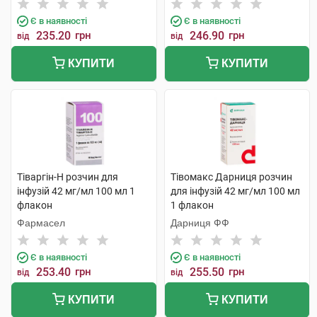
Є в наявності
Є в наявності
235.20
грн
246.90
грн
від
від
КУПИТИ
КУПИТИ
Тіваргін-Н розчин для
Тівомакс Дарниця розчин
інфузій 42 мг/мл 100 мл 1
для інфузій 42 мг/мл 100 мл
флакон
1 флакон
Фармасел
Дарниця ФФ
Є в наявності
Є в наявності
253.40
грн
255.50
грн
від
від
КУПИТИ
КУПИТИ