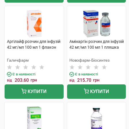
Аргілайф розчин для інфузій
Амінаргін розчин для інфузій
42 мг/мл 100 мл 1 флакон
42 мг/мл 100 мл 1 пляшка
Галичфарм
Новофарм-Біосинтез
Є в наявності
Є в наявності
203.60
грн
215.70
грн
від
від
КУПИТИ
КУПИТИ