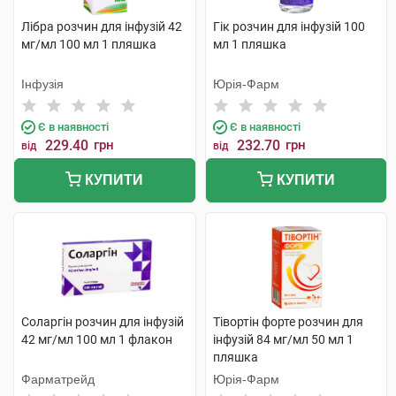
Лібра розчин для інфузій 42
Гік розчин для інфузій 100
мг/мл 100 мл 1 пляшка
мл 1 пляшка
Інфузія
Юрія-Фарм
Є в наявності
Є в наявності
229.40
грн
232.70
грн
від
від
КУПИТИ
КУПИТИ
Соларгін розчин для інфузій
Тівортін форте розчин для
42 мг/мл 100 мл 1 флакон
інфузій 84 мг/мл 50 мл 1
пляшка
Фарматрейд
Юрія-Фарм