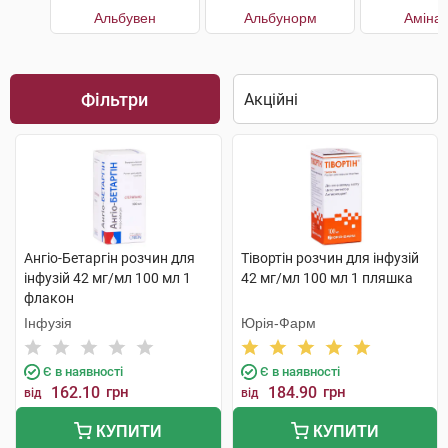
Альбувен
Альбунорм
Амінар
Фільтри
Ангіо-Бетаргін розчин для
Тівортін розчин для інфузій
інфузій 42 мг/мл 100 мл 1
42 мг/мл 100 мл 1 пляшка
флакон
Інфузія
Юрія-Фарм
Є в наявності
Є в наявності
162.10
грн
184.90
грн
від
від
КУПИТИ
КУПИТИ