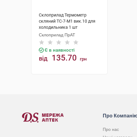
Склоприлад Термометр
скляний ТС-7-М1 вик.10 для
холодильника 1 шт
Склоприлад ПрАТ
Є в наявності
135.70
від
грн
КУПИТИ
Про Компані
Про нас