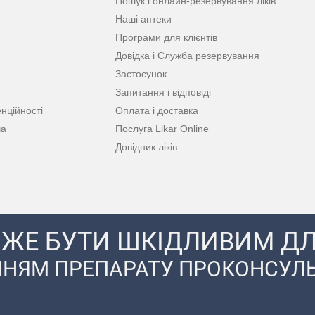
Пошук і онлайн-резервування ліків
Наші аптеки
Програми для клієнтів
Довідка і Служба резервування
Застосунок
Запитання і відповіді
нційності
Оплата і доставка
ча
Послуга Likar Online
Довідник ліків
ЖЕ БУТИ ШКІДЛИВИМ ДЛ
НЯМ ПРЕПАРАТУ ПРОКОНСУЛЬ