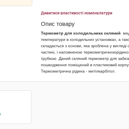
Дивитися властивості номенклатури
Опис товару
Термометр для холодильника скляний
мед
температури в холодильних установках, а так
складається з основи, яка зроблена у вигляді 
частині, і наповненою термометричноюрідино
трубкою. Даний скляний термометр для забез
пошкодження поміщений в пластиковий корпус. 
Термометрична рідина - метілкарбітол.
о