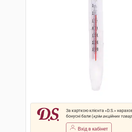
За карткою клієнта «D.S.» нарах
бонусні бали (
крім акційних товар
Вхід в кабінет