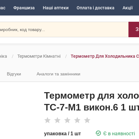
нас
Франшиза
Наші аптеки
Оплата і доставка
Акції
З
іка
Термометри Кімнатні
Термометр Для Холодильника Ск
Відгуки
Аналоги та замінники
Термометр для хол
ТС-7-М1 викон.6 1 ш
Є в наявності
упаковка / 1 шт