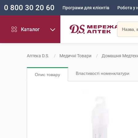
0 800 30 20 60
Програми для клієнтів
Робота у 
Каталог
Аптека D.S.
Медичні Товари
Домашня Медтехн
Властивості номенклатури
Опис товару