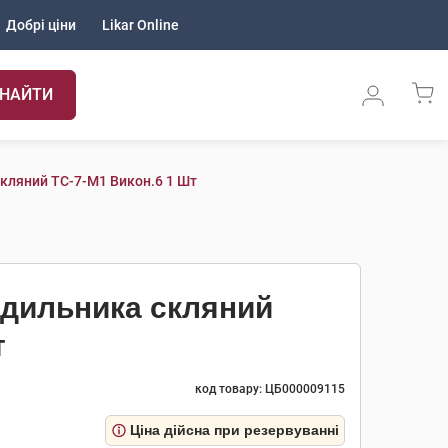
Добрі ціни
Likar Online
НАЙТИ
ляний ТС-7-М1 Викон.6 1 Шт
одильника скляний
т
код товару: ЦБ000009115
Ціна дійсна при резервуванні