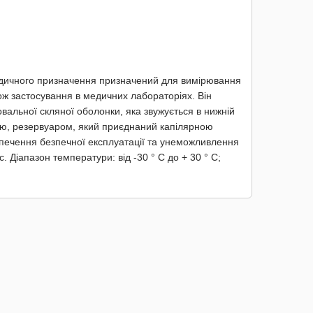
ичного призначення призначений для вимірювання
ож застосування в медичних лабораторіях. Він
овальної скляної оболонки, яка звужується в нижній
ю, резервуаром, який приєднаний капілярною
печення безпечної експлуатації та унеможливлення
Діапазон температури: від -30 ° С до + 30 ° С;