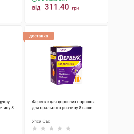
311.40
від
грн
КУПИТИ
доставка
цукру
Фервекс для дорослих порошок
зчину 8
для орального розчину 8 саше
Упса Сас