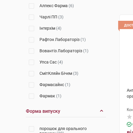
Алпекс Фарма
(6)
Чарлі ПП
(3)
дос
Інтерхім
(4)
Рафтон Лабораторіз
(1)
Вовантіз Лабораторіз
(1)
Упса Сас
(4)
СмітКляйн Бічем
(3)
Фармасайнс
(1)
Ан
Фармак
(1)
ор
Дельфарм Орлеан
(2)
Ко
Форма випуску
Евертоджен Лайф Саєнсиз
(1)
порошок для орального
Лабораторіос Алкала Фарма
ві