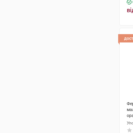
ві
дос
Фе
ма
ор
Уп