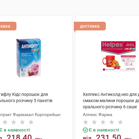
тавка
доставка
тифлу Кідс порошок для
Хелпекс Антиколд нео для д
ального розчину 5 пакетів
смаком малини порошок д
орального розчину 6 саше
нтракт Фармакал Корпорейшн
Алпекс Фарма
Є в наявності
Є в наявності
218.40
231.50
д
від