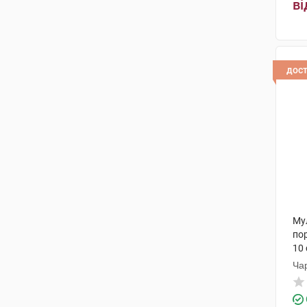
ві
дос
Му
по
10
Ча