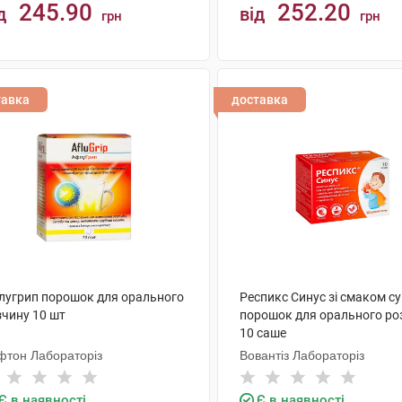
245.90
252.20
д
від
грн
грн
КУПИТИ
КУПИТИ
тавка
доставка
лугрип порошок для орального
Респикс Синус зі смаком су
зчину 10 шт
порошок для орального ро
10 саше
фтон Лабораторіз
Вовантіз Лабораторіз
Є в наявності
Є в наявності