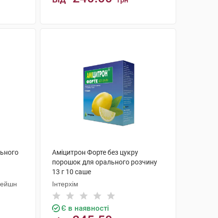
грн
КУПИТИ
льного
Аміцитрон Форте без цукру
порошок для орального розчину
13 г 10 саше
рейшн
Інтерхім
Є в наявності