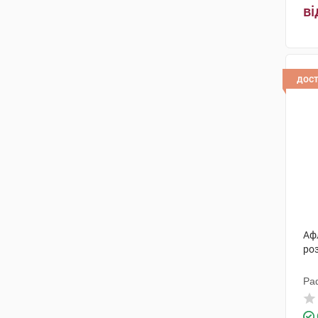
ві
дос
Аф
ро
Ра