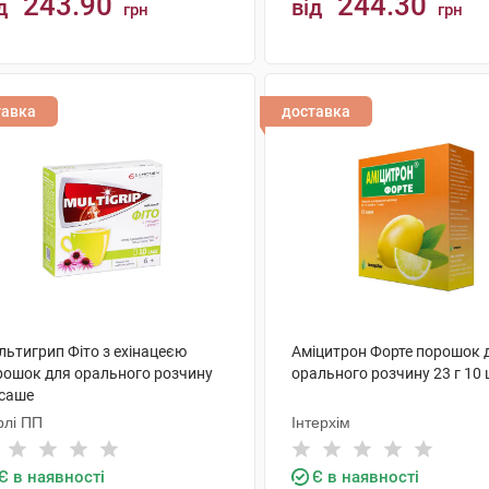
243.90
244.30
д
від
грн
грн
КУПИТИ
КУПИТИ
тавка
доставка
льтигрип Фіто з ехінацеєю
Аміцитрон Форте порошок 
рошок для орального розчину
орального розчину 23 г 10
 саше
рлі ПП
Інтерхім
Є в наявності
Є в наявності