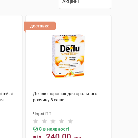
доставка
ітей зі
Дефлю порошок для орального
ля
розчину 8 саше
Чарлі ПП
Є в наявності
240.00
від