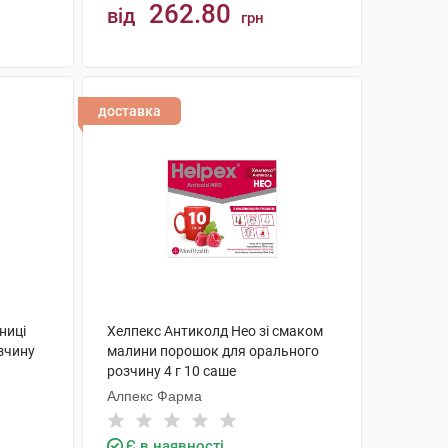
262.80
від
грн
КУПИТИ
доставка
ниці
Хелпекс Антиколд Нео зі смаком
зчину
малини порошок для орального
розчину 4 г 10 саше
Алпекс Фарма
Є в наявності