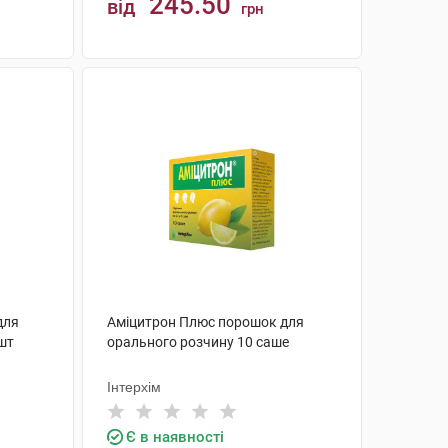
245.50
від
грн
КУПИТИ
для
Аміцитрон Плюс порошок для
 шт
орального розчину 10 саше
Інтерхім
Є в наявності