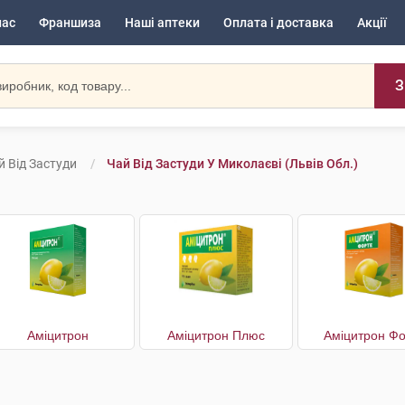
нас
Франшиза
Наші аптеки
Оплата і доставка
Акції
З
й Від Застуди
Чай Від Застуди У Миколаєві (Львів Обл.)
Аміцитрон
Аміцитрон Плюс
Аміцитрон Фо