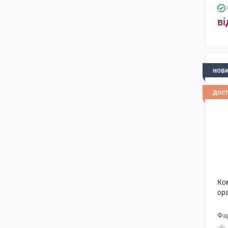
ві
нов
дос
Ко
ора
Фа