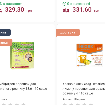
Є в наявності
Є в наявності
329.30
331.60
д
від
грн
грн
КУПИТИ
КУПИТИ
инка
доставка
тавка
мбіцитрон порошок для
Хелпекс Антиколд Нео зі с
льного розчину 13,6 г 10 саше
лимону порошок для ораль
розчину 4 г 10 саше
рмак
Алпекс Фарма