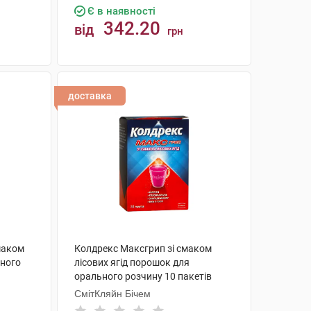
Є в наявності
342.20
від
грн
КУПИТИ
доставка
маком
Колдрекс Максгрип зі смаком
ного
лісових ягід порошок для
орального розчину 10 пакетів
СмітКляйн Бічем