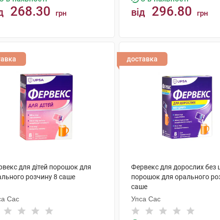
268.30
296.80
д
від
грн
грн
КУПИТИ
КУПИТИ
тавка
доставка
рвекс для дітей порошок для
Фервекс для дорослих без 
ального розчину 8 саше
порошок для орального ро
саше
са Сас
Упса Сас