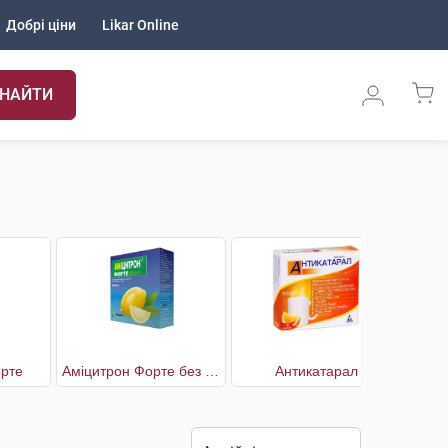
Добрі ціни
Likar Online
НАЙТИ
рте
Аміцитрон Форте без цукру
Антикатарал