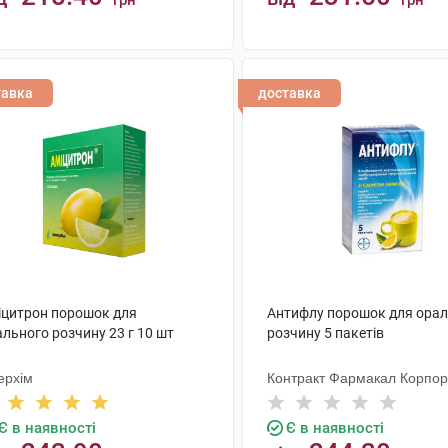
грн
грн
КУПИТИ
КУПИТИ
тавка
доставка
іцитрон порошок для
Антифлу порошок для ора
льного розчину 23 г 10 шт
розчину 5 пакетів
ерхім
Контракт Фармакал Корпо
Є в наявності
Є в наявності