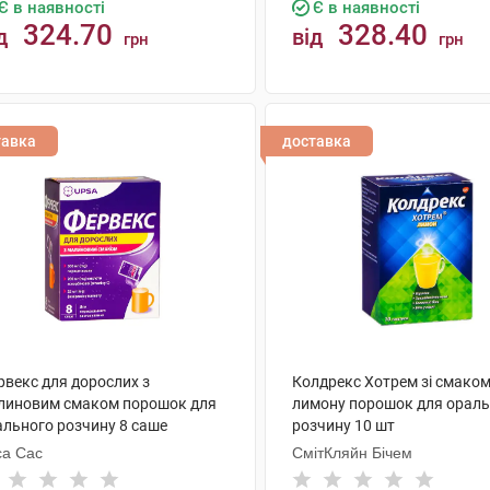
Є в наявності
Є в наявності
324.70
328.40
д
від
грн
грн
КУПИТИ
КУПИТИ
тавка
доставка
рвекс для дорослих з
Колдрекс Хотрем зі смако
линовим смаком порошок для
лимону порошок для ораль
ального розчину 8 саше
розчину 10 шт
са Сас
СмітКляйн Бічем