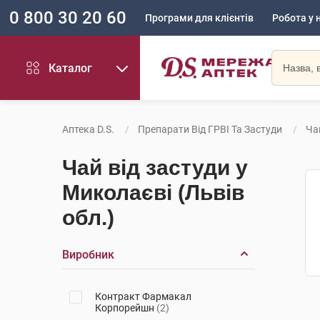
0 800 30 20 60
Програми для клієнтів
Робота у 
Каталог
Аптека D.S.
Препарати Від ГРВІ Та Застуди
Ча
Чай від застуди у
Миколаєві (Львів
обл.)
Виробник
Контракт Фармакал
Корпорейшн
(2)