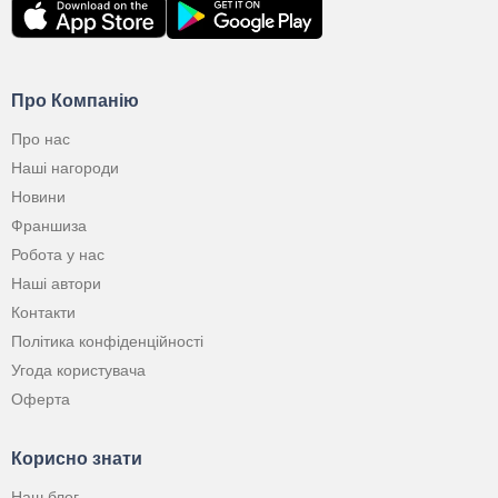
Про Компанію
Про нас
Наші нагороди
Новини
Франшиза
Робота у нас
Наші автори
Контакти
Політика конфіденційності
Угода користувача
Оферта
Корисно знати
Наш блог