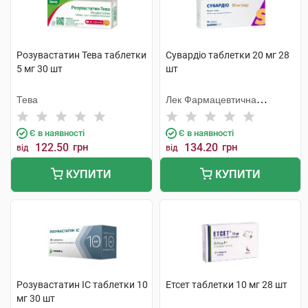
Розувастатин Тева таблетки
Сувардіо таблетки 20 мг 28
5 мг 30 шт
шт
Тева
Лек Фармацевтична
компанія
Є в наявності
Є в наявності
122.50
грн
134.20
грн
від
від
КУПИТИ
КУПИТИ
Розувастатин ІС таблетки 10
Етсет таблетки 10 мг 28 шт
мг 30 шт