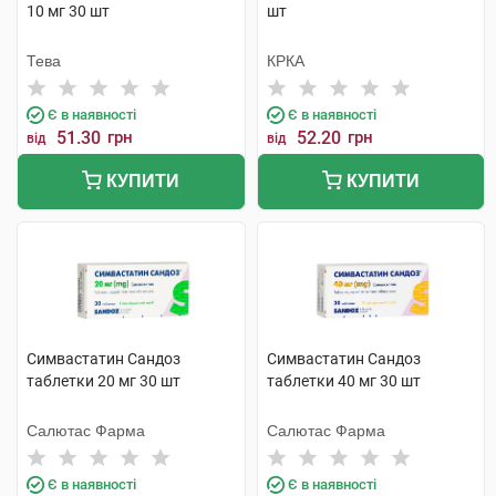
10 мг 30 шт
шт
Тева
КРКА
Є в наявності
Є в наявності
51.30
грн
52.20
грн
від
від
КУПИТИ
КУПИТИ
Симвастатин Сандоз
Симвастатин Сандоз
таблетки 20 мг 30 шт
таблетки 40 мг 30 шт
Салютас Фарма
Салютас Фарма
Є в наявності
Є в наявності