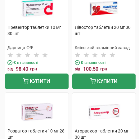
Превентор таблетки 10 мг
Лівостор таблетки 20 мг 30
30 шт
шт
Дарниця ФФ
Київський вітамінний завод
Є в наявності
Є в наявності
98.40
грн
100.50
грн
від
від
КУПИТИ
КУПИТИ
Розватор таблетки 10 мг 28
Аторвакор таблетки 20 мг
шт
30 шт