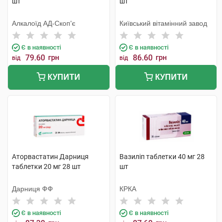
шт
шт
Алкалоїд АД-Скоп'є
Київський вітамінний завод
Є в наявності
Є в наявності
79.60
грн
86.60
грн
від
від
КУПИТИ
КУПИТИ
Аторвастатин Дарниця
Вазиліп таблетки 40 мг 28
таблетки 20 мг 28 шт
шт
Дарниця ФФ
КРКА
Є в наявності
Є в наявності