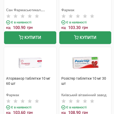
Сан Фармасьютикал
Фармак
Індастріз
Є в наявності
Є в наявності
100.90
грн
103.30
грн
від
від
КУПИТИ
КУПИТИ
Аторвакор таблетки 10 мг
Розістер таблетки 10 мг 30
60 шт
шт
Фармак
Київський вітамінний завод
Є в наявності
Є в наявності
103.60
грн
108.90
грн
від
від