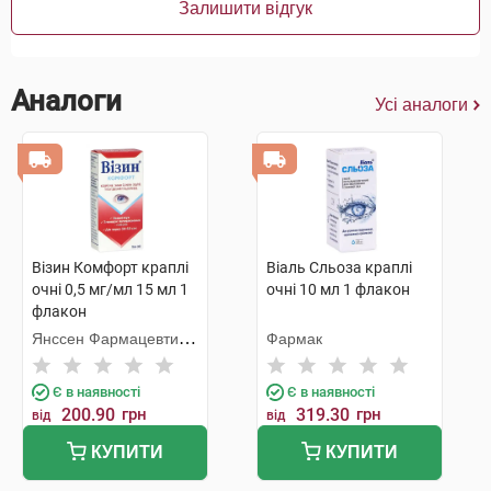
Залишити відгук
Аналоги
Усі аналоги
Візин Комфорт краплі
Віаль Сльоза краплі
очні 0,5 мг/мл 15 мл 1
очні 10 мл 1 флакон
флакон
Янссен Фармацевтика
Фармак
НВ
Є в наявності
Є в наявності
200.90
грн
319.30
грн
від
від
КУПИТИ
КУПИТИ