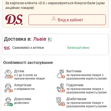
За карткою клієнта «D.S.» нараховуються бонусні бали (
крім
акційних товарів
)
Вхід в кабінет
Доставка в:
Львів
Самовивіз з аптеки
Безкоштовно
Особливості застосування
Дітям
Вагітним
з 2 до 6 років за
за призначенням лікаря з
призначенням лікаря
урахуванням користь/ризик
Алергікам
Годуючим
з обережністю
за призначенням лікаря з
урахуванням користь/ризик
Дорослим
Діабетикам
дозволено
за призначенням лікаря з
урахуванням користь/ризик