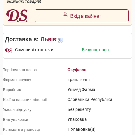
акційних товарів
)
Вхід в кабінет
Доставка в:
Львів
Самовивіз з аптеки
Безкоштовно
Окуфлеш
Торгівельна назва
краплі очні
Форма випуску
Унімед Фарма
Виробник
Словацька Республіка
Країна власник ліцензії
Без рецепту
Умови відпуску
Упаковка
Вид упаковки
1 Упаковка(и)
Кількість в упаковці