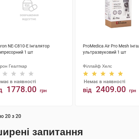
ron NE-C810-E Інгалятор
ProMedica Air Pro Mesh Інг
мпресорний 1 шт
ультразвуковий 1 шт
рон Геалткар
Філлайф Хелс
має в наявності
Немає в наявності
1778.00
2409.00
д
від
грн
грн
АНАЛОГИ
АНАЛОГИ
но
20
з
20
ирені запитання