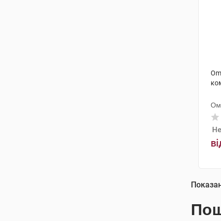
Om
ко
Ом
Не
ві
Показа
Пош