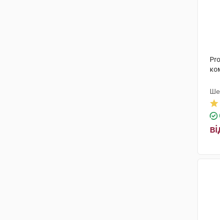
Pro
ко
Ше
Де
ві