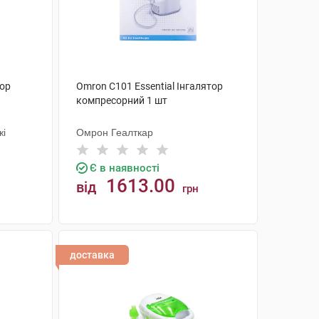
тор
Omron C101 Essential Інгалятор
компресорний 1 шт
жі
Омрон Геалткар
Є в наявності
1613.00
від
грн
КУПИТИ
доставка