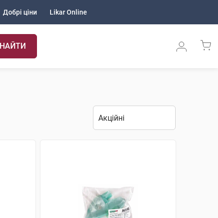
Добрі ціни
Likar Online
НАЙТИ