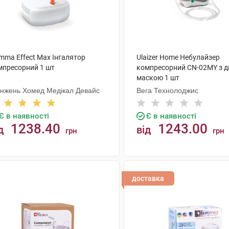
mma Effect Max Інгалятор
Ulaizer Home Небулайзер
мпресорний 1 шт
компресорний CN-02MY з 
маскою 1 шт
нжень Хомед Медікал Девайс
Вега Технолоджис
Є в наявності
Є в наявності
1238.40
1243.00
д
від
грн
грн
КУПИТИ
КУПИТИ
доставка