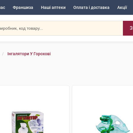
нас
Франшиза
Наші аптеки
Оплата і доставка
Акції
З
Інгалятори У Горохові