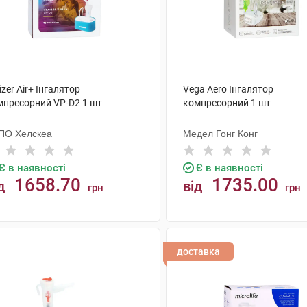
izer Air+ Інгалятор
Vega Aero Інгалятор
мпресорний VP-D2 1 шт
компресорний 1 шт
ПО Хелскеа
Медел Гонг Конг
Є в наявності
Є в наявності
1658.70
1735.00
д
від
грн
грн
КУПИТИ
КУПИТИ
доставка