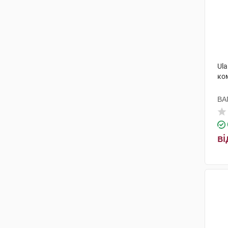
Ula
ко
ВА
ві