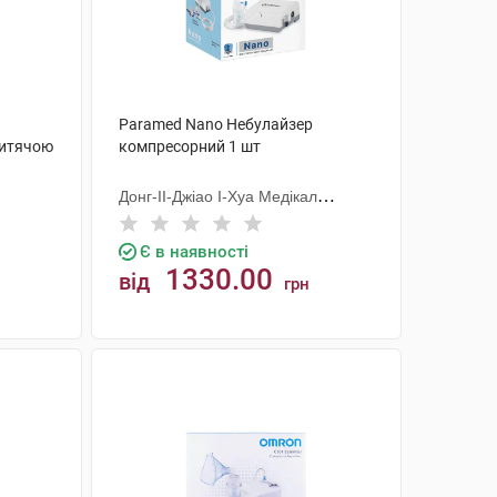
Paramed Nano Небулайзер
дитячою
компресорний 1 шт
Донг-ІІ-Джіао І-Хуа Медікал
Еквіпмент
Є в наявності
1330.00
від
грн
КУПИТИ