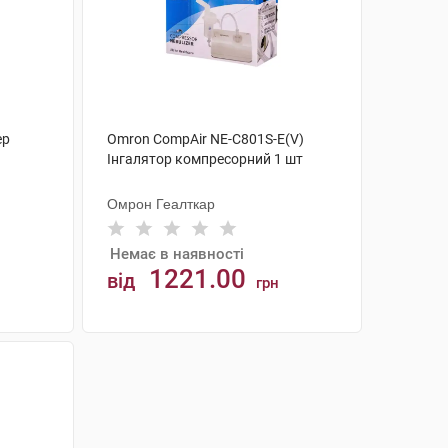
ер
Omron CompAir NE-C801S-E(V)
Інгалятор компресорний 1 шт
Омрон Геалткар
Немає в наявності
1221.00
від
грн
АНАЛОГИ