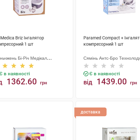
Medica Briz Інгалятор
Paramed Compact + Інгаля
мпресорний 1 шт
компресорний 1 шт
ньчжень Бі-Річ Медікал
Сямінь Антс-Бро Технолод
вайсес Ко
Є в наявності
Є в наявності
1362.60
1439.00
д
від
грн
грн
КУПИТИ
КУПИТИ
доставка