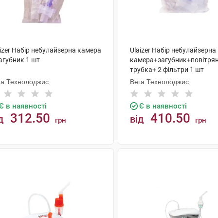
izer Набір небулайзерна камера
Ulaizer Набір небулайзерна
агубник 1 шт
камера+загубник+повітря
трубка+ 2 фільтри 1 шт
га Технолоджис
Вега Технолоджис
Є в наявності
Є в наявності
312.50
410.50
д
від
грн
грн
КУПИТИ
КУПИТИ