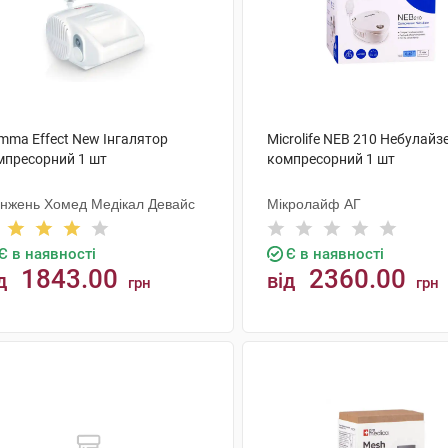
mma Effect New Інгалятор
Microlife NEB 210 Небулайз
мпресорний 1 шт
компресорний 1 шт
нжень Хомед Медікал Девайс
Мікролайф AГ
Є в наявності
Є в наявності
1843.00
2360.00
д
від
грн
грн
КУПИТИ
КУПИТИ