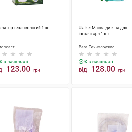
галятор тепловологий 1 шт
Ulaizer Маска дитяча для
інгалятора 1 шт
мопласт
Вега Технолоджис
Є в наявності
Є в наявності
123.00
128.00
д
від
грн
грн
КУПИТИ
КУПИТИ