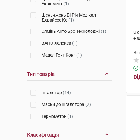
Еквіпмент
(1)
Шеньчжень Бі-Річ Медікал
Девайсес Ко
(1)
Сямінь Антс-Бро Технолоджі
(1)
Ula
+ з
ВАПО Хелскеа
(1)
Ве
Медел Гонг Конг
(1)
Мікролайф AГ
(1)
Тип товарів
ві
Філлайф Хелс
(1)
Інгалятор
(14)
Маски до інгалятора
(2)
Термометри
(1)
Класифікація