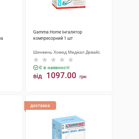
Gamma Home Інгалятор
на
компресорний 1 шт
Шенжень Хомед Медікал Девайс
Є в наявності
1097.00
від
грн
КУПИТИ
доставка