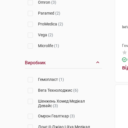
Omron
(3)
Paramed
(2)
ProMedica
(2)
Ін
Vega
(2)
Ге
Microlife
(1)
Виробник
ві
Гемопласт
(1)
Вега Технолоджис
(6)
Шенжень Хомед Медікал
Девайс
(3)
Омрон Геалткар
(3)
Донг-ІІ-Джіао І-Хуа Медікал