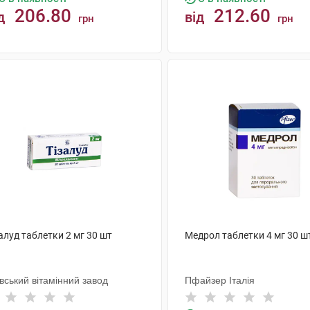
206.80
212.60
д
від
грн
грн
КУПИТИ
КУПИТИ
алуд таблетки 2 мг 30 шт
Медрол таблетки 4 мг 30 ш
вський вітамінний завод
Пфайзер Італія