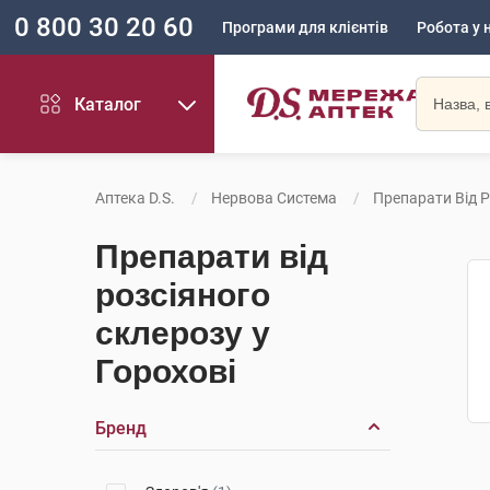
0 800 30 20 60
Програми для клієнтів
Робота у 
Каталог
Аптека D.S.
Нервова Система
Препарати Від Р
Препарати від
розсіяного
склерозу у
Горохові
Бренд