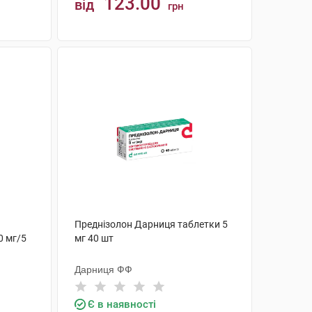
123.00
від
грн
КУПИТИ
Преднізолон Дарниця таблетки 5
0 мг/5
мг 40 шт
Дарниця ФФ
Є в наявності