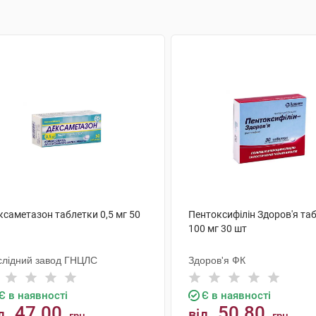
ксаметазон таблетки 0,5 мг 50
Пентоксифілін Здоров'я та
100 мг 30 шт
слідний завод ГНЦЛС
Здоров'я ФК
Є в наявності
Є в наявності
47.00
50.80
д
від