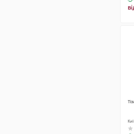
ві
Тіз
Киї