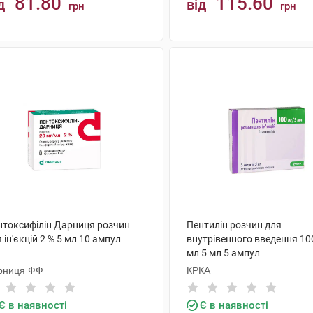
81.80
115.60
д
від
грн
грн
КУПИТИ
КУПИТИ
нтоксифілін Дарниця розчин
Пентилін розчин для
 ін'єкцій 2 % 5 мл 10 ампул
внутрівенного введення 10
мл 5 мл 5 ампул
рниця ФФ
КРКА
Є в наявності
Є в наявності