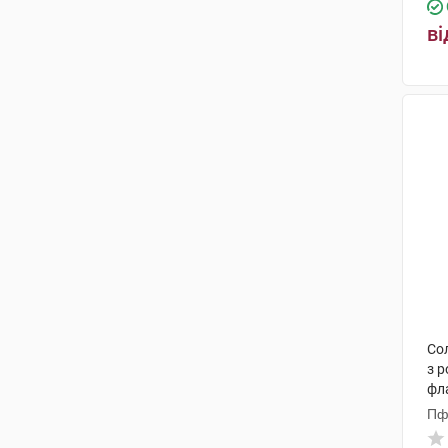
ві
Со
з р
фл
Пф