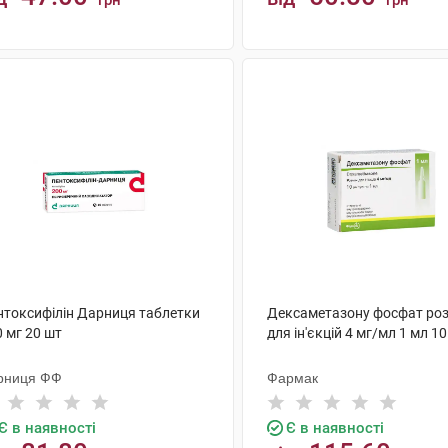
грн
грн
КУПИТИ
КУПИТИ
нтоксифілін Дарниця таблетки
Дексаметазону фосфат ро
 мг 20 шт
для ін'єкцій 4 мг/мл 1 мл 1
рниця ФФ
Фармак
Є в наявності
Є в наявності