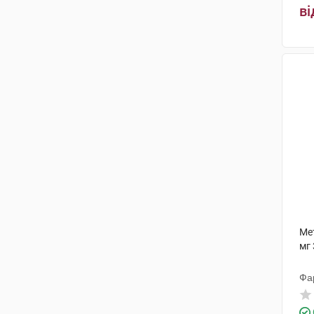
ві
Ме
мг 
Фа