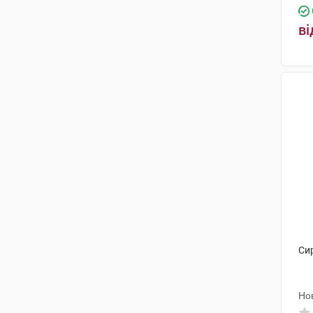
ві
Си
Нов