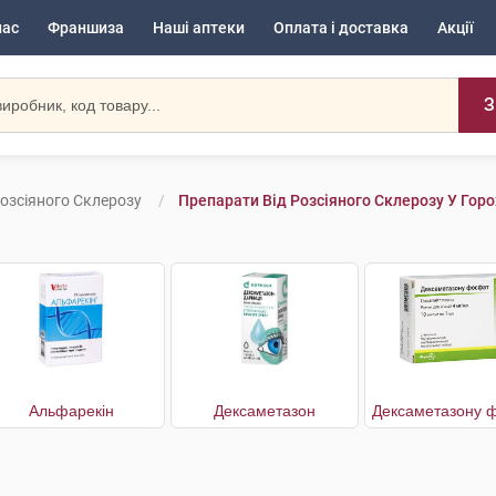
нас
Франшиза
Наші аптеки
Оплата і доставка
Акції
З
озсіяного Склерозу
Препарати Від Розсіяного Склерозу У Горо
Альфарекін
Дексаметазон
Дексаметазону 