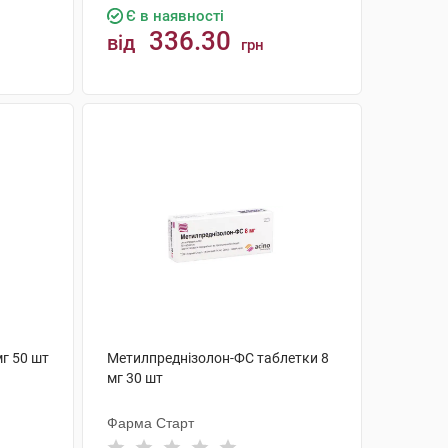
Є в наявності
336.30
від
грн
КУПИТИ
г 50 шт
Метилпреднізолон-ФС таблетки 8
мг 30 шт
Фарма Старт