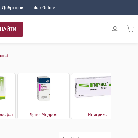
Добрі ціни
Likar Online
НАЙТИ
хові
фосфат
Депо-Медрол
Ипигрикс