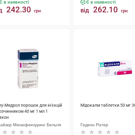
Є в наявності
Є в наявності
242.30
262.10
д
від
грн
грн
КУПИТИ
КУПИТИ
лу-Медрол порошок для ін'єкцій
Мідокалм таблетки 50 мг 3
озчинником 40 мг 1 мл 1
акон
айзер Менюфекчуринг Бельгія
Гедеон Ріхтер