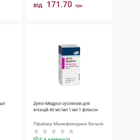
171.70
від
грн
КУПИТИ
 шт
Депо-Медрол суспензія для
ін'єкцій 40 мг/мл 1 мл 1 флакон
Пфайзер Менюфекчуринг Бельгія
Є в наявності