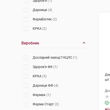
Здоров'я
(1)
Дарниця
(4)
ФармБіотек
(2)
КРКА
(2)
Виробник
Дослідний завод ГНЦЛС
(1)
Здоров'я ФК
(1)
Де
КРКА
(5)
шт
Дарниця ФФ
(4)
До
Фармак
(1)
Фарма Старт
(2)
ві