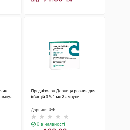
грн
КУПИТИ
зчин
Преднізолон Дарниця розчин для
0 ампул
ін'єкцій 3 % 1 мл 3 ампули
Дарниця ФФ
Є в наявності