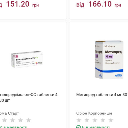
151.20
166.10
д
від
грн
грн
КУПИТИ
КУПИТИ
тилпреднізолон-ФС таблетки 4
Метипред таблетки 4 мг 30
30 шт
рма Старт
Оріон Корпорейшн
Є в наявності
Є в наявності