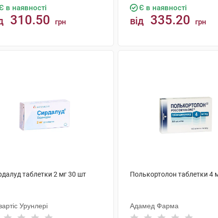
Є в наявності
Є в наявності
310.50
335.20
д
від
грн
грн
КУПИТИ
КУПИТИ
рдалуд таблетки 2 мг 30 шт
Полькортолон таблетки 4 м
артіс Урунлері
Адамед Фарма