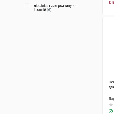
ві
ліофілізат для розчину для
Галичфарм
(1)
ін'єкцій
(6)
ОлайнФарм
(3)
Валартін Фарма
(1)
Пе
для
Да