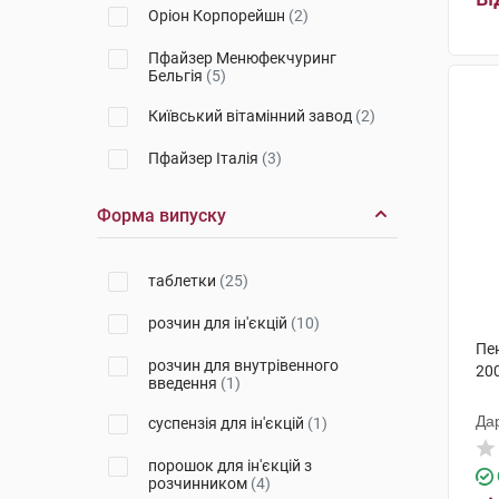
Оріон Корпорейшн
(2)
Пфайзер Менюфекчуринг
Бельгія
(5)
Київський вітамінний завод
(2)
Пфайзер Італія
(3)
Гедеон Ріхтер
(3)
Форма випуску
Новартіс Урунлері
(2)
таблетки
(25)
Адамед Фарма
(1)
розчин для ін'єкцій
(10)
Інтерфармбіотек
(3)
Пе
розчин для внутрівенного
Київмедпрепарат
(1)
200
введення
(1)
Лекхім-Харків
(3)
Да
суспензія для ін'єкцій
(1)
Біофарма
(2)
порошок для ін'єкцій з
розчинником
(4)
Гріндекс
(1)