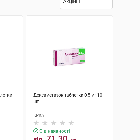
блетки
Дексаметазон таблетки 0,5 мг 10
шт
КРКА
Є в наявності
71.30
від