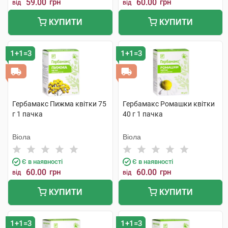
59.00
грн
60.00
грн
від
від
КУПИТИ
КУПИТИ
1+1=3
1+1=3
Гербамакс Пижма квітки 75
Гербамакс Ромашки квітки
г 1 пачка
40 г 1 пачка
Віола
Віола
Є в наявності
Є в наявності
60.00
грн
60.00
грн
від
від
КУПИТИ
КУПИТИ
1+1=3
1+1=3