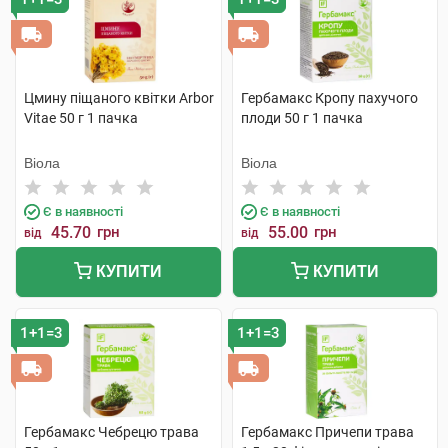
Цмину піщаного квітки Arbor
Гербамакс Кропу пахучого
Vitae 50 г 1 пачка
плоди 50 г 1 пачка
Віола
Віола
Є в наявності
Є в наявності
45.70
грн
55.00
грн
від
від
КУПИТИ
КУПИТИ
1+1=3
1+1=3
Гербамакс Чебрецю трава
Гербамакс Причепи трава