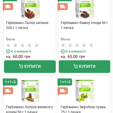
Гербамакс Льону насіння
Гербамакс Кмину плоди 50 г
200 г 1 пачка
1 пачка
Віола
Віола
Є в наявності
Є в наявності
60.00
грн
65.00
грн
від
від
КУПИТИ
КУПИТИ
1+1=3
1+1=3
Гербамакс Лопуха великого
Гербамакс Звіробою трава
корені 50 г 1 пачка
75 г 1 пачка