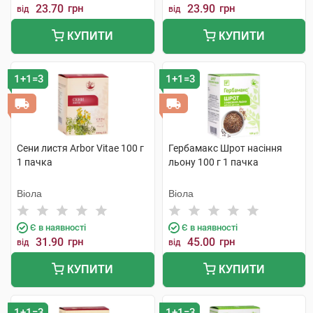
23.70
грн
23.90
грн
від
від
КУПИТИ
КУПИТИ
1+1=3
1+1=3
Сени листя Arbor Vitae 100 г
Гербамакс Шрот насіння
1 пачка
льону 100 г 1 пачка
Віола
Віола
Є в наявності
Є в наявності
31.90
грн
45.00
грн
від
від
КУПИТИ
КУПИТИ
1+1=3
1+1=3