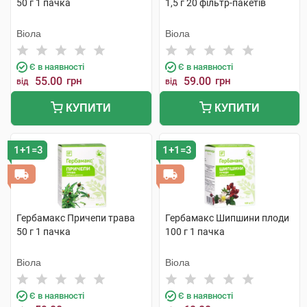
50 г 1 пачка
1,5 г 20 фільтр-пакетів
Віола
Віола
Є в наявності
Є в наявності
55.00
грн
59.00
грн
від
від
КУПИТИ
КУПИТИ
1+1=3
1+1=3
Гербамакс Причепи трава
Гербамакс Шипшини плоди
50 г 1 пачка
100 г 1 пачка
Віола
Віола
Є в наявності
Є в наявності