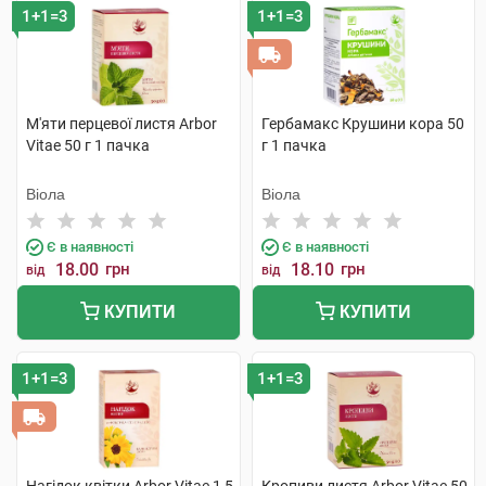
1+1=3
1+1=3
М'яти перцевої листя Arbor
Гербамакс Крушини кора 50
Vitae 50 г 1 пачка
г 1 пачка
Віола
Віола
Є в наявності
Є в наявності
18.00
грн
18.10
грн
від
від
КУПИТИ
КУПИТИ
1+1=3
1+1=3