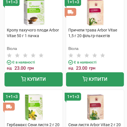
1+1=3
1+1=3
Кропу пахучого плоди Arbor
Причепи трава Arbor Vitae
Vitae 50 г 1 пачка
1,5 г 20 фільтр-пакетів
Віола
Віола
Є в наявності
Є в наявності
23.00
грн
23.00
грн
від
від
КУПИТИ
КУПИТИ
1+1=3
1+1=3
Гербамакс Сени листя 2 г 20
Сени листя Arbor Vitae 2 г 20