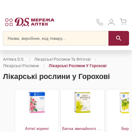
Аптека D.S.
Лікарські Рослини Та Фіточаї
Лікарські Рослини
Лікарські Рослини У Горохові
Лікарські рослини у Горохові
Алтеї корені
Багна звичайного пагони
Бере