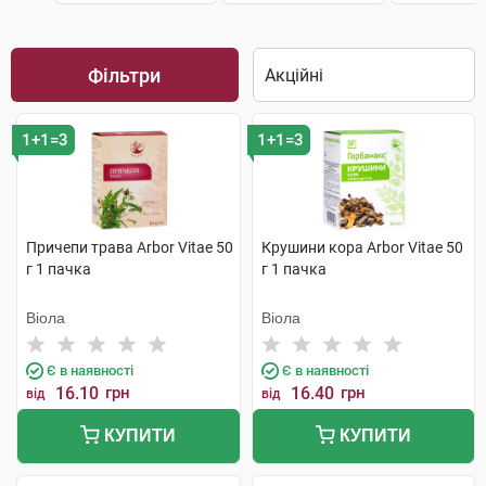
Фільтри
1+1=3
1+1=3
Причепи трава Arbor Vitae 50
Крушини кора Arbor Vitae 50
г 1 пачка
г 1 пачка
Віола
Віола
Є в наявності
Є в наявності
16.10
грн
16.40
грн
від
від
КУПИТИ
КУПИТИ