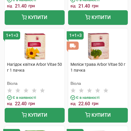
21.40
грн
21.40
грн
від
від
КУПИТИ
КУПИТИ
1+1=3
1+1=3
Нагідок квітки Arbor Vitae 50
Меліси трава Arbor Vitae 50 г
г 1 пачка
1 пачка
Віола
Віола
Є в наявності
Є в наявності
22.40
грн
22.60
грн
від
від
КУПИТИ
КУПИТИ