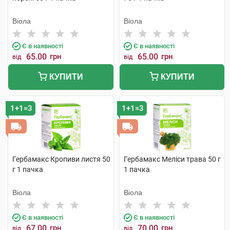
Віола
Віола
Є в наявності
Є в наявності
65.00
грн
65.00
грн
від
від
КУПИТИ
КУПИТИ
1+1=3
1+1=3
Гербамакс Кропиви листя 50
Гербамакс Меліси трава 50 г
г 1 пачка
1 пачка
Віола
Віола
Є в наявності
Є в наявності
67.00
грн
70.00
грн
від
від