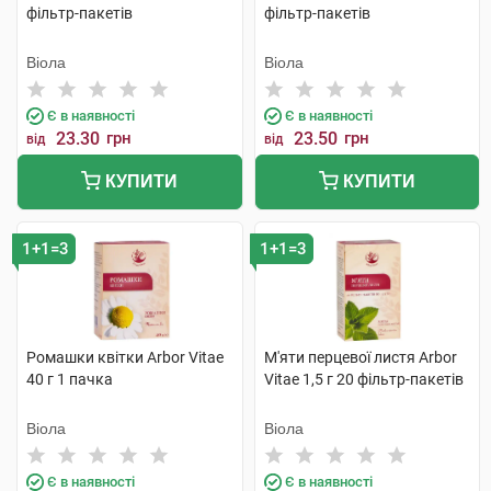
фільтр-пакетів
фільтр-пакетів
Віола
Віола
Є в наявності
Є в наявності
23.30
грн
23.50
грн
від
від
КУПИТИ
КУПИТИ
1+1=3
1+1=3
Ромашки квітки Arbor Vitae
М'яти перцевої листя Arbor
40 г 1 пачка
Vitae 1,5 г 20 фільтр-пакетів
Віола
Віола
Є в наявності
Є в наявності