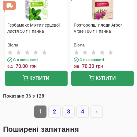
Гербамакс М'яти перцевої
Розторопші плоди Arbor
листя 50 г 1 пачка
Vitae 100 г 1 пачка
Віола
Віола
Є в наявності
Є в наявності
70.00
грн
70.30
грн
від
від
КУПИТИ
КУПИТИ
Показано
36
з
128
1
2
3
4
›
Поширені запитання