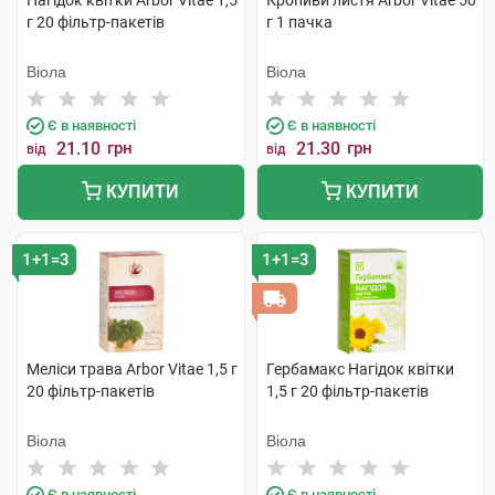
Нагідок квітки Arbor Vitae 1,5
Кропиви листя Arbor Vitae 50
г 20 фільтр-пакетів
г 1 пачка
Віола
Віола
Є в наявності
Є в наявності
21.10
грн
21.30
грн
від
від
КУПИТИ
КУПИТИ
1+1=3
1+1=3
Меліси трава Arbor Vitae 1,5 г
Гербамакс Нагідок квітки
20 фільтр-пакетів
1,5 г 20 фільтр-пакетів
Віола
Віола
Є в наявності
Є в наявності