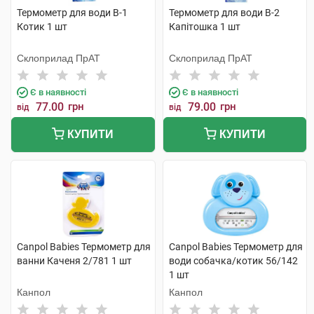
Термометр для води В-1
Термометр для води В-2
Котик 1 шт
Капітошка 1 шт
Склоприлад ПрАТ
Склоприлад ПрАТ
Є в наявності
Є в наявності
77.00
грн
79.00
грн
від
від
КУПИТИ
КУПИТИ
Canpol Babies Термометр для
Canpol Babies Термометр для
ванни Каченя 2/781 1 шт
води собачка/котик 56/142
1 шт
Канпол
Канпол