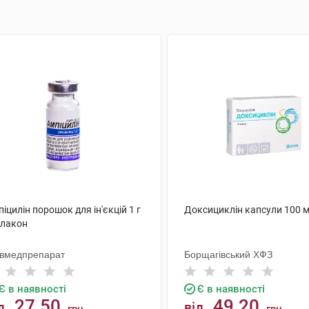
іцилін порошок для ін'єкцій 1 г
Доксициклін капсули 100 м
флакон
ївмедпрепарат
Борщагівський ХФЗ
Є в наявності
Є в наявності
27.50
49.20
д
від