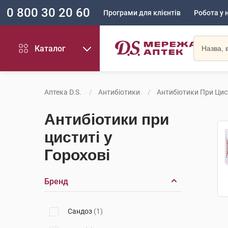
0 800 30 20 60
Програми для клієнтів
Робота у 
Каталог
Аптека D.S.
Антибіотики
Антибіотики При Цис
Антибіотики при
циститі у
Горохові
Бренд
Сандоз
(1)