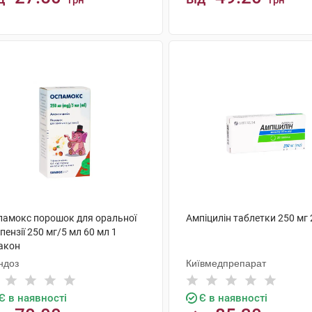
грн
грн
КУПИТИ
КУПИТИ
памокс порошок для оральної
Ампіцилін таблетки 250 мг 
пензії 250 мг/5 мл 60 мл 1
акон
ндоз
Київмедпрепарат
Є в наявності
Є в наявності