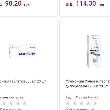
98.20
114.30
д
від
грн
грн
КУПИТИ
КУПИТИ
оксил таблетки 500 мг 20 шт
Флемоксин Солютаб табле
дисперговані 125 мг 20 шт
ївмедпрепарат
Хаупт Фарма Латіна
Є в наявності
Є в наявності