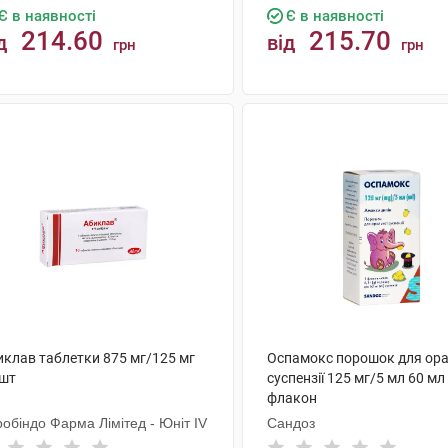
Є в наявності
Є в наявності
214.60
215.70
д
від
грн
грн
КУПИТИ
КУПИТИ
иклав таблетки 875 мг/125 мг
Оспамокс порошок для ора
 шт
суспензії 125 мг/5 мл 60 мл
флакон
обіндо Фарма Лімітед - Юніт ІV
Сандоз