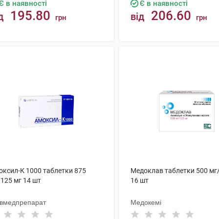
Є в наявності
Є в наявності
195.80
206.60
д
від
грн
грн
КУПИТИ
КУПИТИ
оксил-К 1000 таблетки 875
Медоклав таблетки 500 мг
125 мг 14 шт
16 шт
ївмедпрепарат
Медокемі