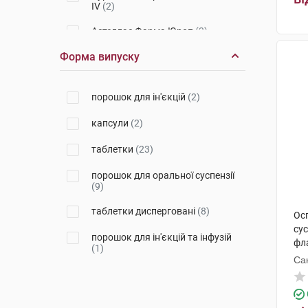
ІV
(2)
Астеллас Фарма Юроп
(3)
Форма випуску
Ауробіндо Фарма Лтд. Юніт VI
(1)
Лабораторія Бейлі-Креат
(1)
порошок для ін'єкцій
(2)
Д-р Редді'с Лабораторіс
(1)
капсули
(2)
Сан Фармасьютикал Індастріз
таблетки
(23)
(1)
порошок для оральної суспензії
Евертоджен Лайф Саєнсиз
(1)
(9)
Кусум Хелтхкер
(1)
таблетки дисперговані
(8)
Ос
сус
Глаксо Веллком
(1)
порошок для ін'єкцій та інфузій
фл
(1)
Са