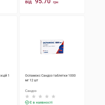
95.70
від
грн
КУПИТИ
кцій 1
Оспамокс Сандоз таблетки 1000
мг 12 шт
Сандоз
Є в наявності