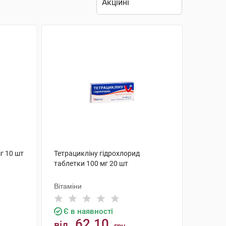
г 10 шт
Тетрацикліну гідрохлорид
таблетки 100 мг 20 шт
Вітаміни
Є в наявності
62.10
від