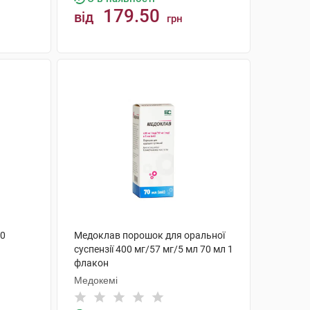
179.50
від
грн
КУПИТИ
00
Медоклав порошок для оральної
суспензії 400 мг/57 мг/5 мл 70 мл 1
флакон
Медокемі