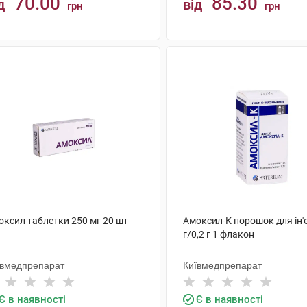
70.00
85.30
д
від
грн
грн
КУПИТИ
КУПИТИ
оксил таблетки 250 мг 20 шт
Амоксил-К порошок для ін'є
г/0,2 г 1 флакон
ївмедпрепарат
Київмедпрепарат
Є в наявності
Є в наявності