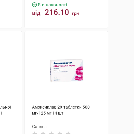
Є в наявності
216.10
від
грн
КУПИТИ
льної
Амоксиклав 2Х таблетки 500
 1
мг/125 мг 14 шт
Сандоз