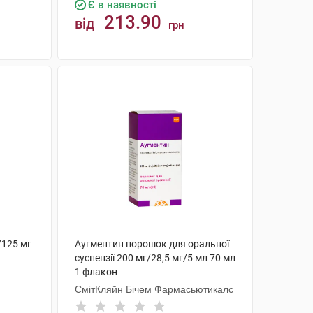
Є в наявності
213.90
від
грн
КУПИТИ
/125 мг
Аугментин порошок для оральної
суспензії 200 мг/28,5 мг/5 мл 70 мл
1 флакон
СмітКляйн Бічем Фармасьютикалс