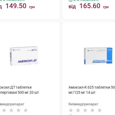
149.50
165.60
д
від
грн
грн
КУПИТИ
КУПИТИ
оксил ДТ таблетки
Амоксил-К 625 таблетки 5
перговані 500 мг 20 шт
мг/125 мг 14 шт
ївмедпрепарат
Київмедпрепарат