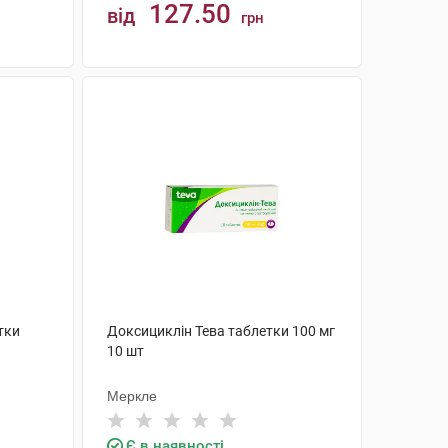
127.50
від
грн
КУПИТИ
тки
Доксициклін Тева таблетки 100 мг
10 шт
Меркле
Є в наявності