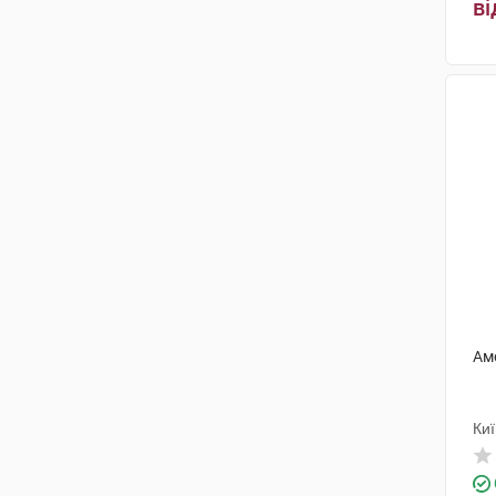
ві
Ам
Ки