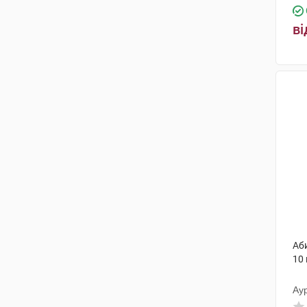
ві
Аб
10
Аур