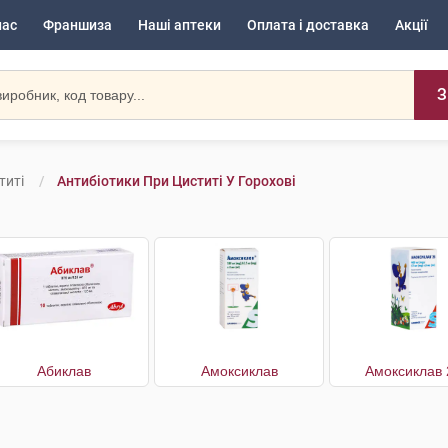
нас
Франшиза
Наші аптеки
Оплата і доставка
Акції
З
титі
Антибіотики При Циститі У Горохові
Абиклав
Амоксиклав
Амоксиклав 