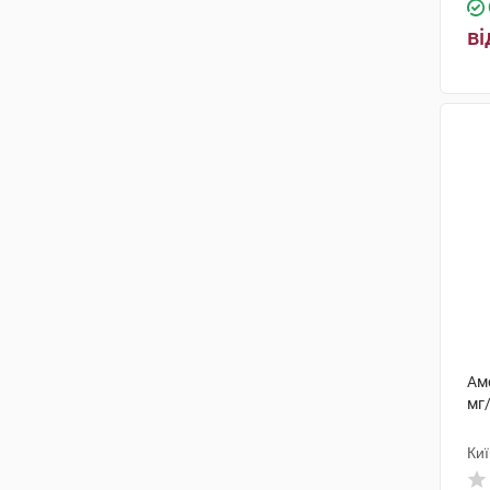
ві
Ам
мг/
Ки