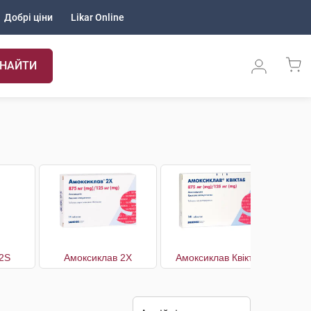
Добрі ціни
Likar Online
НАЙТИ
2S
Амоксиклав 2Х
Амоксиклав Квіктаб