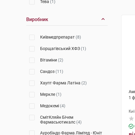
Тева
(1)
Виробник
Київмедпрепарат
(8)
Борщагівський ХФЗ
(1)
Вітаміни
(2)
Сандоз
(11)
Хаупт Фарма Латіна
(2)
Амп
Меркле
(1)
1 
Медокемі
(4)
Ки
СмітКляйн Бічем
Фармасьютикалс
(4)
Ауробіндо Фарма Лімітед - Юніт
ві