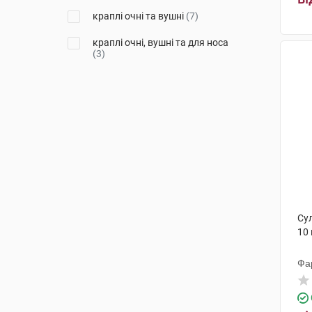
Рафарм СА
(1)
краплі очні та вушні
(7)
Сантен
(1)
краплі очні, вушні та для носа
(3)
Су
10
Фа