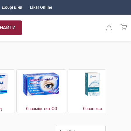
Добрі ціни
Likar Online
НАЙТИ
д
Левоміцетин-ОЗ
Левонекст