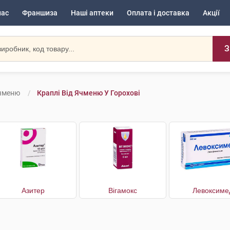
нас
Франшиза
Наші аптеки
Оплата і доставка
Акції
З
Ячменю
Краплі Від Ячменю У Горохові
Азитер
Вігамокс
Левоксиме