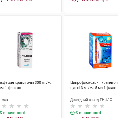
грн
грн
КУПИТИ
КУПИТИ
льфацил краплі очні 300 мг/мл
Ципрофлоксацин краплі очн
 мл 1 флакон
вушні 3 мг/мл 5 мл 1 флако
рмак
Дослідний завод ГНЦЛС
Є в наявності
Є в наявності