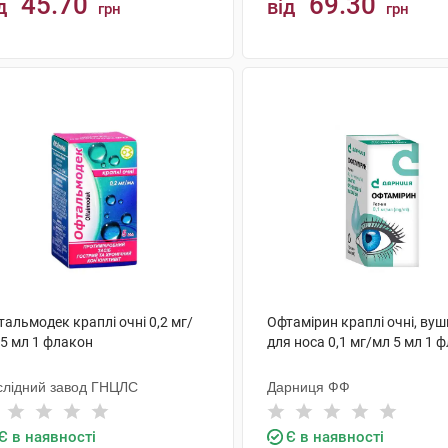
45.70
69.30
д
від
грн
грн
КУПИТИ
КУПИТИ
альмодек краплі очні 0,2 мг/
Офтамірин краплі очні, вуш
 5 мл 1 флакон
для носа 0,1 мг/мл 5 мл 1 
слідний завод ГНЦЛС
Дарниця ФФ
Є в наявності
Є в наявності