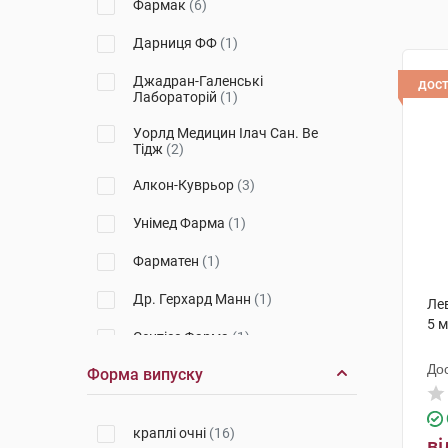
Фармак
(6)
Дарниця ФФ
(1)
Джадран-Галенські
дос
Лабораторій
(1)
Уорлд Медицин Ілач Сан. Ве
Тідж
(2)
Алкон-Куврьор
(3)
Унімед Фарма
(1)
Фарматен
(1)
Др. Герхард Манн
(1)
Лев
5 
Сентісс Фарма
(1)
До
Форма випуску
Лаборатуар Юнітер
(1)
Фармігея
(1)
краплі очні
(16)
ві