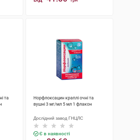
грн
КУПИТИ
і та
Норфлоксацин краплі очні та
н
вушні 3 мг/мл 5 мл 1 флакон
Дослідний завод ГНЦЛС
Є в наявності