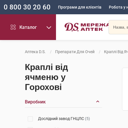
0 800 30 20 60
Програми для клієнтів
Робота у 
Каталог
Аптека D.S.
Препарати Для Очей
Краплі Від 
Краплі від
ячменю у
Горохові
Виробник
Дослідний завод ГНЦЛС
(5)