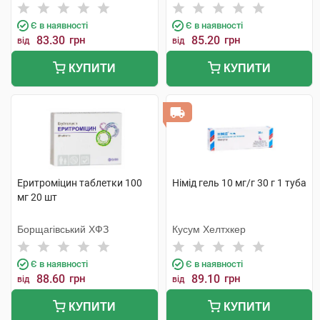
Є в наявності
Є в наявності
83.30
грн
85.20
грн
від
від
КУПИТИ
КУПИТИ
Еритроміцин таблетки 100
Німід гель 10 мг/г 30 г 1 туба
мг 20 шт
Борщагівський ХФЗ
Кусум Хелтхкер
Є в наявності
Є в наявності
88.60
грн
89.10
грн
від
від
КУПИТИ
КУПИТИ