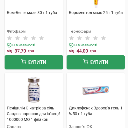
Бом-Бенге мазь 30 г 1 туба
Бороментол мазь 25 г 1 туба
Фітофарм
Тернофарм
Є в наявності
Є в наявності
37.70
грн
44.00
грн
від
від
КУПИТИ
КУПИТИ
Пеніцилін G натрієва сіль
Диклофенак Здоров'я гель 1
Сандоз порошок для ін'єкцій
% 50 г 1 туба
1000000 МО 1 флакон
Сандоз
Здоров'я ФК