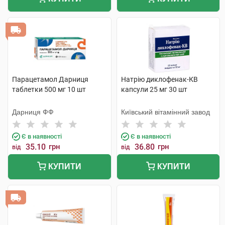
Парацетамол Дарниця
Натрію диклофенак-КВ
таблетки 500 мг 10 шт
капсули 25 мг 30 шт
Дарниця ФФ
Київський вітамінний завод
Є в наявності
Є в наявності
35.10
грн
36.80
грн
від
від
КУПИТИ
КУПИТИ