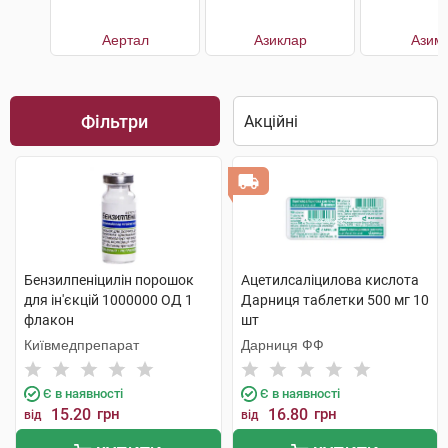
Аертал
Азиклар
Азим
Фільтри
Бензилпеніцилін порошок
Ацетилсаліцилова кислота
для ін'єкцій 1000000 ОД 1
Дарниця таблетки 500 мг 10
флакон
шт
Київмедпрепарат
Дарниця ФФ
Є в наявності
Є в наявності
15.20
грн
16.80
грн
від
від