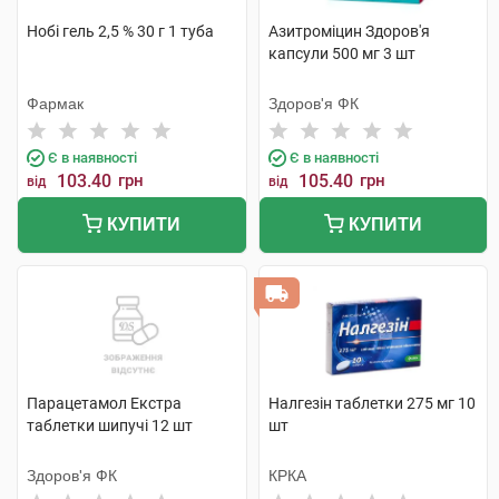
Нобі гель 2,5 % 30 г 1 туба
Азитроміцин Здоров'я
капсули 500 мг 3 шт
Фармак
Здоров'я ФК
Є в наявності
Є в наявності
103.40
грн
105.40
грн
від
від
КУПИТИ
КУПИТИ
Парацетамол Екстра
Налгезін таблетки 275 мг 10
таблетки шипучі 12 шт
шт
Здоров'я ФК
КРКА