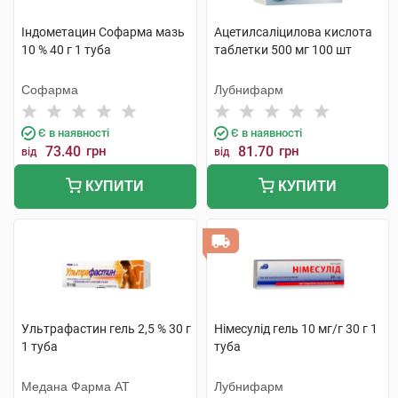
Індометацин Софарма мазь
Ацетилсаліцилова кислота
10 % 40 г 1 туба
таблетки 500 мг 100 шт
Софарма
Лубнифарм
Є в наявності
Є в наявності
73.40
грн
81.70
грн
від
від
КУПИТИ
КУПИТИ
Ультрафастин гель 2,5 % 30 г
Німесулід гель 10 мг/г 30 г 1
1 туба
туба
Медана Фарма АТ
Лубнифарм