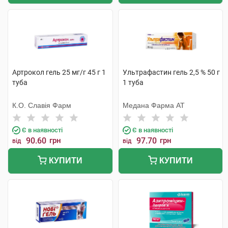
Артрокол гель 25 мг/г 45 г 1
Ультрафастин гель 2,5 % 50 г
туба
1 туба
К.О. Славія Фарм
Медана Фарма АТ
Є в наявності
Є в наявності
90.60
грн
97.70
грн
від
від
КУПИТИ
КУПИТИ