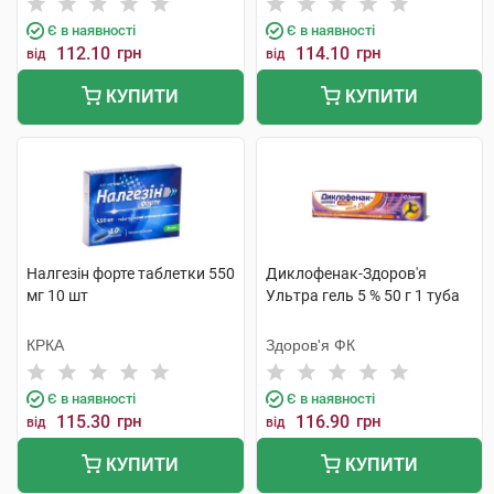
Є в наявності
Є в наявності
112.10
грн
114.10
грн
від
від
КУПИТИ
КУПИТИ
Налгезін форте таблетки 550
Диклофенак-Здоров'я
мг 10 шт
Ультра гель 5 % 50 г 1 туба
КРКА
Здоров'я ФК
Є в наявності
Є в наявності
115.30
грн
116.90
грн
від
від
КУПИТИ
КУПИТИ