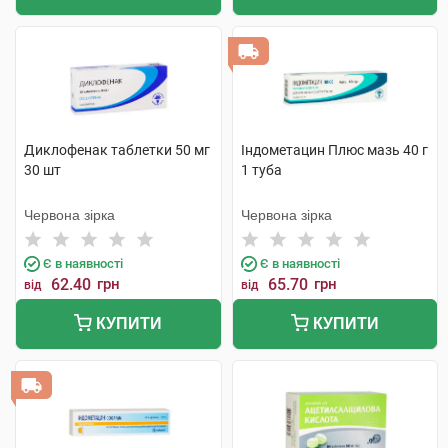
Диклофенак таблетки 50 мг
Індометацин Плюс мазь 40 г
30 шт
1 туба
Червона зірка
Червона зірка
Є в наявності
Є в наявності
62.40
грн
65.70
грн
від
від
КУПИТИ
КУПИТИ