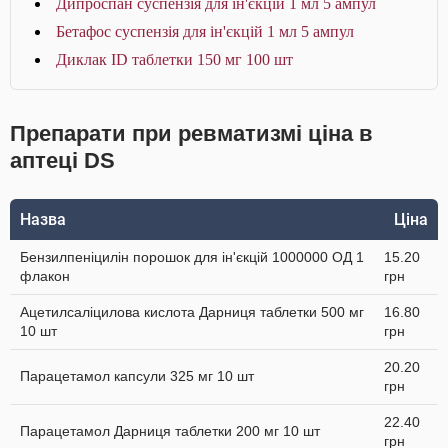
Дипроспан суспензія для ін'єкцій 1 мл 5 ампул
Бетафос суспензія для ін'єкцій 1 мл 5 ампул
Диклак ID таблетки 150 мг 100 шт
Препарати при ревматизмі ціна в
аптеці DS
Назва
Ціна
Бензилпеніцилін порошок для ін'єкцій 1000000 ОД 1
15.20
флакон
грн
Ацетилсаліцилова кислота Дарниця таблетки 500 мг
16.80
10 шт
грн
20.20
Парацетамол капсули 325 мг 10 шт
грн
22.40
Парацетамол Дарниця таблетки 200 мг 10 шт
грн