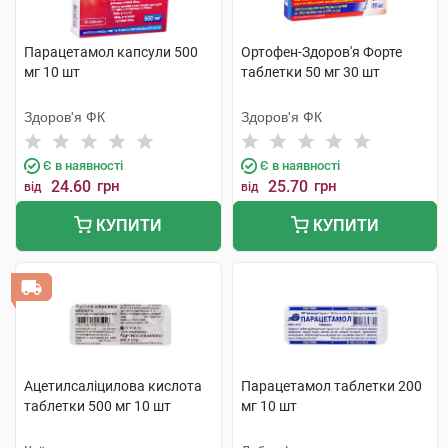
Парацетамол капсули 500
Ортофен-Здоров'я Форте
мг 10 шт
таблетки 50 мг 30 шт
Здоров'я ФК
Здоров'я ФК
Є в наявності
Є в наявності
24.60
грн
25.70
грн
від
від
КУПИТИ
КУПИТИ
Ацетилсаліцилова кислота
Парацетамол таблетки 200
таблетки 500 мг 10 шт
мг 10 шт