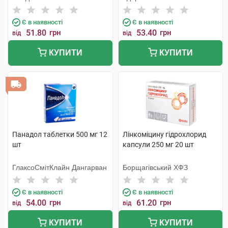
Є в наявності
Є в наявності
51.80
грн
53.40
грн
від
від
КУПИТИ
КУПИТИ
Панадол таблетки 500 мг 12
Лінкоміцину гідрохлорид
шт
капсули 250 мг 20 шт
ГлаксоСмітКлайн Дангарван
Борщагівський ХФЗ
Є в наявності
Є в наявності
54.00
грн
61.20
грн
від
від
КУПИТИ
КУПИТИ