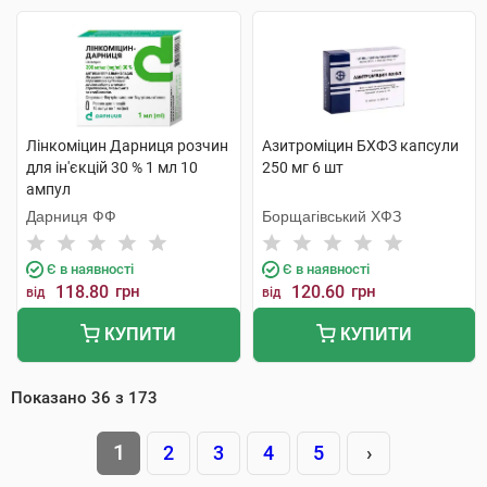
Лінкоміцин Дарниця розчин
Азитроміцин БХФЗ капсули
для ін'єкцій 30 % 1 мл 10
250 мг 6 шт
ампул
Дарниця ФФ
Борщагівський ХФЗ
Є в наявності
Є в наявності
118.80
грн
120.60
грн
від
від
КУПИТИ
КУПИТИ
Показано
36
з
173
1
2
3
4
5
›