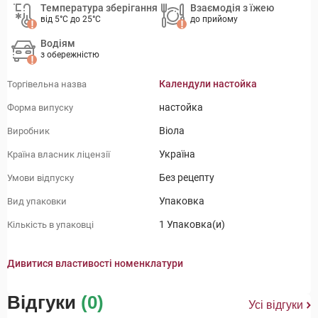
Температура зберігання
Взаємодія з їжею
від 5°C до 25°C
до прийому
Водіям
з обережністю
Календули настойка
Торгівельна назва
настойка
Форма випуску
Віола
Виробник
Україна
Країна власник ліцензії
Без рецепту
Умови відпуску
Упаковка
Вид упаковки
1 Упаковка(и)
Кількість в упаковці
Дивитися властивості номенклатури
Відгуки
(0)
Усі відгуки