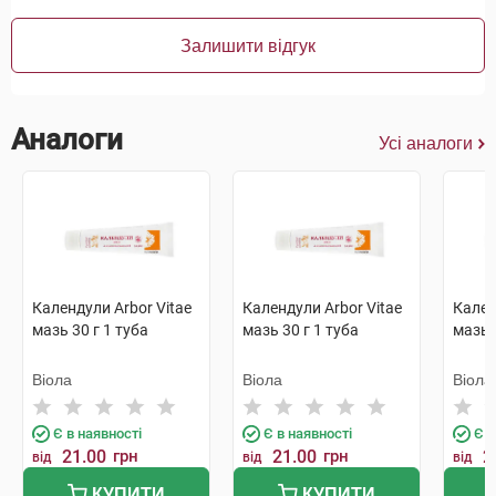
Залишити відгук
Аналоги
Усі аналоги
Календули Arbor Vitae
Календули Arbor Vitae
Кален
мазь 30 г 1 туба
мазь 30 г 1 туба
мазь 
Віола
Віола
Віола
Є в наявності
Є в наявності
Є в
21.00
грн
21.00
грн
2
від
від
від
КУПИТИ
КУПИТИ