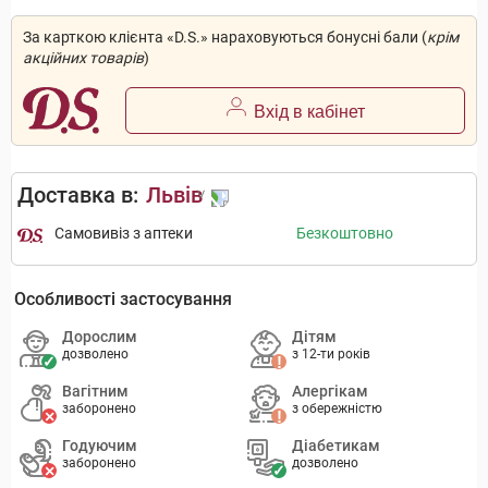
За карткою клієнта «D.S.» нараховуються бонусні бали (
крім
акційних товарів
)
Вхід в кабінет
Доставка в:
Львів
Самовивіз з аптеки
Безкоштовно
Особливості застосування
Дорослим
Дітям
дозволено
з 12-ти років
Вагітним
Алергікам
заборонено
з обережністю
Годуючим
Діабетикам
заборонено
дозволено