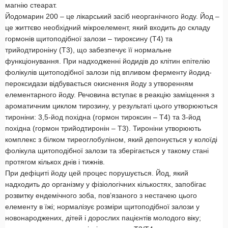
магнію стеарат.
Йодомарин 200 – це лікарський засіб неорганічного йоду. Йод –
це життєво необхідний мікроелемент, який входить до складу
гормонів щитоподібної залози – тироксину (Т4) та
трийодтироніну (Т3), що забезпечує її нормальне
функціонування. При надходженні йодидів до клітин епітелію
фолікулів щитоподібної залози під впливом ферменту йодид-
пероксидази відбувається окиснення йоду з утворенням
елементарного йоду. Речовина вступає в реакцію заміщення з
ароматичним циклом тирозину, у результаті цього утворюються
тироніни: 3,5-йод похідна (гормон тироксин – Т4) та 3-йод
похідна (гормон трийодтиронін – Т3). Тироніни утворюють
комплекс з білком тиреоглобуліном, який депонується у колоїді
фолікула щитоподібної залози та зберігається у такому стані
протягом кількох днів і тижнів.
При дефіциті йоду цей процес порушується. Йод, який
надходить до організму у фізіологічних кількостях, запобігає
розвитку ендемічного зоба, пов’язаного з нестачею цього
елементу в їжі; нормалізує розміри щитоподібної залози у
новонароджених, дітей і дорослих пацієнтів молодого віку;