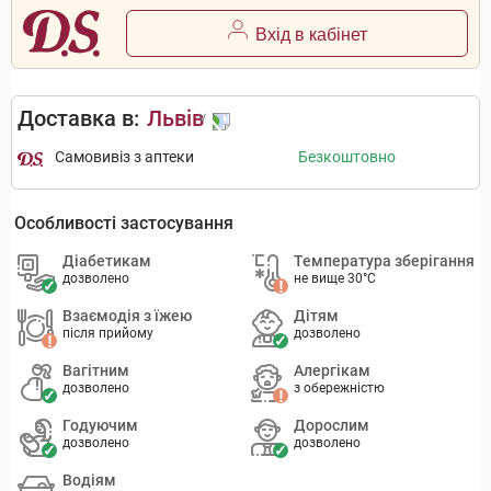
Вхід в кабінет
Доставка в:
Львів
Самовивіз з аптеки
Безкоштовно
Особливості застосування
Діабетикам
Температура зберігання
дозволено
не вище 30°C
Взаємодія з їжею
Дітям
після прийому
дозволено
Вагітним
Алергікам
дозволено
з обережністю
Годуючим
Дорослим
дозволено
дозволено
Водіям