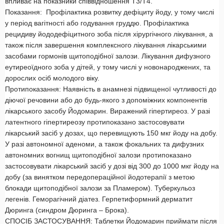
впливає на показники співвідношення Т3/Т4.
Показання: Профілактика розвитку дефіциту йоду, у тому числі
у період вагітності або годування груддю. Профілактика
рецидиву йододефіцитного зоба після хірургічного лікування, а
також після завершення комплексного лікування лікарськими
засобами гормонів щитоподібної залози. Лікування дифузного
еутиреоїдного зоба у дітей, у тому числі у новонароджених, та
дорослих осіб молодого віку.
Протипоказання: Наявність в анамнезі підвищеної чутливості до
діючої речовини або до будь-якого з допоміжних компонентів
лікарського засобу Йодомарин. Виражений гіпертиреоз. У разі
латентного гіпертиреозу протипоказано застосовувати
лікарський засіб у дозах, що перевищують 150 мкг йоду на добу.
У разі автономної аденоми, а також фокальних та дифузних
автономних вогнищ щитоподібної залози протипоказано
застосовувати лікарський засіб у дозі від 300 до 1000 мкг йоду на
добу (за винятком передопераційної йодотерапії з метою
блокади щитоподібної залози за Пламером). Туберкульоз
легенів. Геморагічний діатез. Герпетиформний дерматит
Дюринга (синдром Дюринга – Брока).
СПОСІБ ЗАСТОСУВАННЯ: Таблетки Йодомарин приймати після