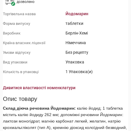
дозволено
Йодомарин
Торгівельна назва
таблетки
Форма випуску
Берлін-Хемі
Виробник
Німеччина
Країна власник ліцензії
Без рецепту
Умови відпуску
Упаковка
Вид упаковки
1 Упаковка(и)
Кількість в упаковці
Дивитися властивості номенклатури
Опис товару
Склад діюча речовина Йодомарин:
калію йодид; 1 таблетка
містить калію йодиду 262 мкг, допоміжні речовини Йодомарин:
лактози моногідрат, магнію карбонат легкий, желатин, натрію
крохмальгліколят (тип А), кремнію діоксид колоїдний безводний,