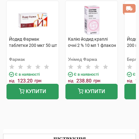
Йодид Фармак
Калію йодид краплі
Йодом
таблетки 200 мкг 50 шт
очні 2 % 10 мл 1 флакон
200 м
Фармак
Унімед Фарма
Берлі
Є в наявності
Є в наявності
Є в
123.20
грн
238.80
грн
1
від
від
від
КУПИТИ
КУПИТИ