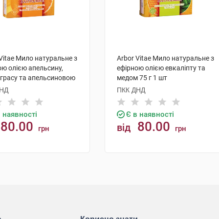
 Vitae Мило натуральне з
Arbor Vitae Мило натуральне з
ою олією апельсину,
ефірною олією евкаліпту та
грасу та апельсиновою
медом 75 г 1 шт
ю 75 г 1 шт
ДНД
ПКК ДНД
в наявності
Є в наявності
80.00
80.00
від
грн
грн
КУПИТИ
КУПИТИ