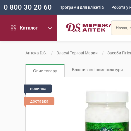
0 800 30 20 60
Програми для клієнтів
Робота у 
Каталог
Аптека D.S.
Власні Торгові Марки
Засоби Гігіє
Властивості номенклатури
Опис товару
новинка
доставка