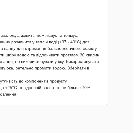
зволожує, живить, пом’якшує та тонізує.
 ванну розчинити у теплій воді (+37 - 40°C) для
 на ванну для отримання бальнеологічного ефекту.
ти шкіру водою та відпочивати протягом 30 хвилин.
ування, не використовувати у їжу. Використовувати
ову ока, ретельно промити водою. Зберігати в
утливість до компонентів продукту.
до +25°С та відносній вологості не більше 70%.
товлення.