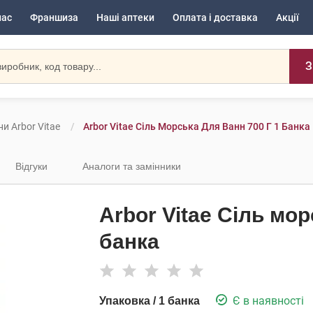
нас
Франшиза
Наші аптеки
Оплата і доставка
Акції
З
ни Arbor Vitae
Arbor Vitae Сіль Морська Для Ванн 700 Г 1 Банка
Відгуки
Аналоги та замінники
Arbor Vitae Сіль мор
банка
Є в наявності
Упаковка / 1 банка