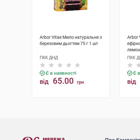
Arbor Vitae Мило натуральне з
Arbor
березовим дьогтем 75 г 1 шт
ефірн
лемон
цедро
ПКК ДНД
ПКК 
Є в наявності
Є 
65.00
від
від
грн
КУПИТИ