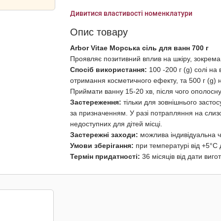
Дивитися властивості номенклатури
Опис товару
Arbor Vitae Морська сіль для ванн 700 г
Проявляє позитивний вплив на шкіру, зокрема 
Спосіб використання:
100 -200 г (g) солі на
отримання косметичного ефекту, та 500 г (g)
Приймати ванну 15-20 хв, після чого ополосну
Застереження:
тільки для зовнішнього застос
за призначенням. У разі потрапляння на слиз
недоступних для дітей місці.
Застережні заходи:
можлива індивідуальна ч
Умови зберігання:
при температурі від +5°С 
Термін придатності:
36 місяців від дати виго