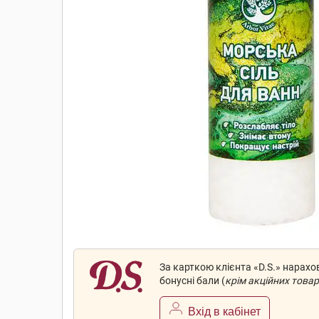
За карткою клієнта «D.S.» нарах
бонусні бали (
крім акційних товар
Вхід в кабінет