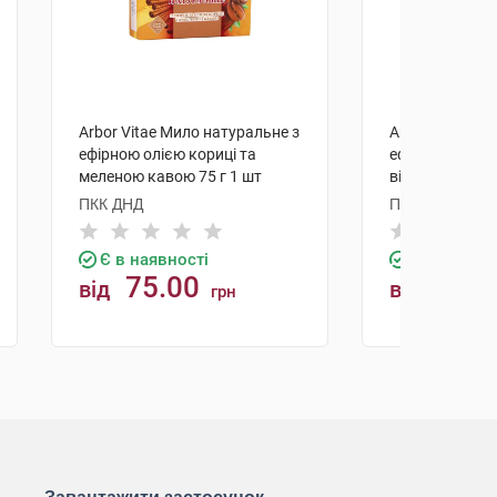
Arbor Vitae Мило натуральне з
Arbor Vitae Ми
ефірною олією кориці та
ефірною олією
меленою кавою 75 г 1 шт
вівсяними плас
шт
ПКК ДНД
ПКК ДНД
Є в наявності
Є в наявно
75.00
80.0
від
від
грн
КУПИТИ
К