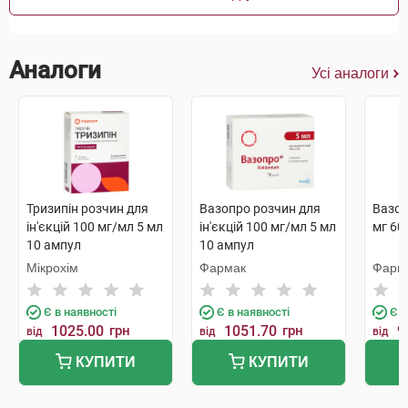
Аналоги
Усі аналоги
Тризипін розчин для
Вазопро розчин для
Вазоп
ін'єкцій 100 мг/мл 5 мл
ін'єкцій 100 мг/мл 5 мл
мг 60
10 ампул
10 ампул
Мікрохім
Фармак
Фарм
Є в наявності
Є в наявності
Є в
1025.00
грн
1051.70
грн
9
від
від
від
КУПИТИ
КУПИТИ