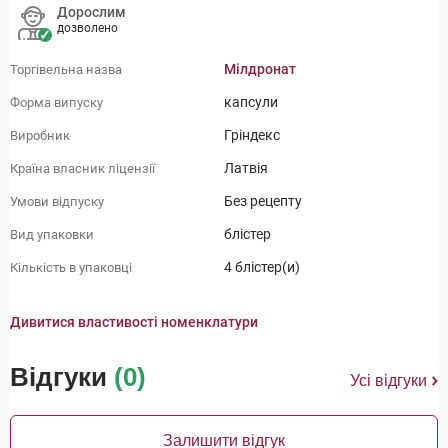
Дорослим
дозволено
Мілдронат
Торгівельна назва
капсули
Форма випуску
Гріндекс
Виробник
Латвія
Країна власник ліцензії
Без рецепту
Умови відпуску
блістер
Вид упаковки
4 блістер(и)
Кількість в упаковці
Дивитися властивості номенклатури
Відгуки
(0)
Усі відгуки
Залишити відгук