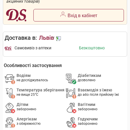
акційних товарів
)
Вхід в кабінет
Доставка в:
Львів
Самовивіз з аптеки
Безкоштовно
Особливості застосування
Водіям
Діабетикам
не досліджувалось
дозволено
Температура зберігання
Взаємодія з їжею
не вище 25°C
до або після прийому їжі
Дітям
Вагітним
заборонено
заборонено
Алергікам
Годуючим
з обережністю
заборонено